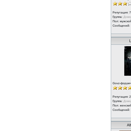
Репутация:
7
Группа:
Дове
Пол: мужско
Сообщений:
L
Govz-форум
Репутация:
2
Группа:
Дове
Пол: женски
Сообщений:
Al