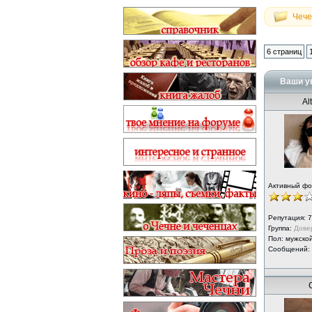
Чече
6 страниц
Ваши ув
Al
Активный ф
Репутация:
7
Группа:
Дове
Пол: мужско
Сообщений: