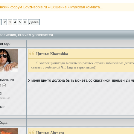
нский форум GovzPeople.ru
Общение
Мужская комната...
»
»
1
2
3
4
5
6
Далее
лечения, кто чем увлекается
ter ego
Цитата: Khavashka
Я коллекционирую монеты из разных стран и юбилейные десятки
хватает с эмблемой ЧР. Еще я варю мыло))
орумчанин
У меня где-то должна быть монета со свастикой, времен 2й 
3
ренные
й
 608
Седа
Цитата: Alter ego