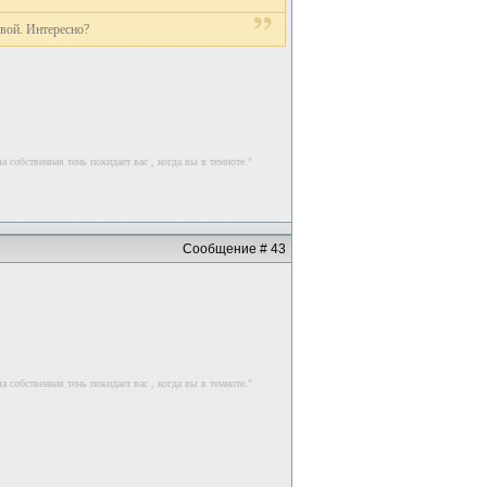
овой. Интересно?
 собственная тень покидает вас , когда вы в темноте."
Сообщение # 43
 собственная тень покидает вас , когда вы в темноте."