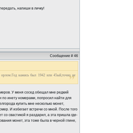
передать, напиши в личку!
Сообщение # 46
и орлом.Год кажись был 1942 или 45ый,точно не
меров. У меня сосед обещал мне редкий
и по инету номерами, попросил найти для
елгорода купить мне несколько монет,
омер. И избегает встречи со мной. После того
ет со свастикой я раздарил, а эта пришла где-
вания монет, эта тоже была в черной глине,