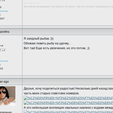
--------------------
Нет рабства безнадежнее, чем рабство тех рабов, себя кто полагает свободным от о
0
тители
й
 347
arofms
Я заядлый рыбак. )))
Обожаю ловить рыбу на удочку...
тся
Вот так! Еще есть увлечения, но это потом...))
тители
й
 10
ter ego
Друзья, хочу поделиться радостью! Несколько дней назад п
часть моих старых советских номеров.
А это небольшая коллекция овальных наклеек с кодами меж
орумчанин