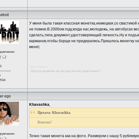
etroit
У меня была такая классная монетка,немецкая,со свастикой 
не помню.В 2000ом году,когда нас,молодежь, на автобусах в
сделать,типа документ,удостоверяющий личность.Ну и подъе
карманов,чтобы борщи не придерались.Пришлось монетку на 
меня)
орумчанин
1
--------------------
ренные
.,Цхьа де цхьангахь ца лаьт,цер некътер д1авАллахь!!!...
й
 534
ter ego
Khavashka
,
Цитата: Khavashka
Конечно!
орумчанин
Точно такая монета как на фото. Размером с нашу 5 рублевую