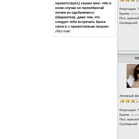
приветствует,) сказал мне: «Ни в
коем случае не пренебрегай
Репутация:
7
ничем из одобряемого
Группа:
Дове
(Шариатом), даже тем, что
Пол: мужско
следует тебе встречать брата
Сообщений:
своего с приветливым лицом».
(Муслим)
Al
Активный ф
Репутация:
7
Группа:
Дове
Пол: мужско
Сообщений: