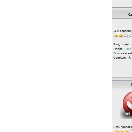
Ха
Уже осваива
Репутация:
1
Группа:
Посе
Пол: женски
Сообщений:
Есть прописк