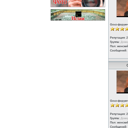
Govz-форум
Репутация:
2
Группа:
Дове
Пол: женски
Сообщений:
Govz-форум
Репутация:
2
Группа:
Дове
Пол: женски
Сообщений: