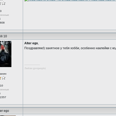
3
ренные
й
 608
ili 10
Alter ego
,
Поздравляю!) занятное у тебя хобби, особенно наклейки с к
--------------------
Люблю govzpeople)
чанин
10
ренные
й
 1557
ter ego