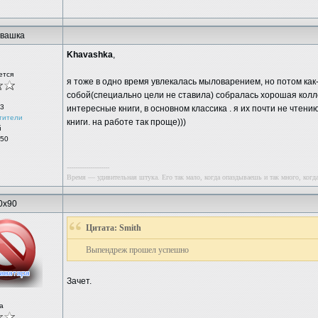
вашка
Khavashka
,
ется
я тоже в одно время увлекалась мыловарением, но потом как-
собой(специально цели не ставила) собралась хорошая колл
3
интересные книги, в основном классика . я их почти не чтен
тители
книги. на работе так проще)))
й
 50
--------------------
Время — удивительная штука. Его так мало, когда опаздываешь и так много, когд
0x90
Цитата: Smith
Выпендреж прошел успешно
Зачет.
а