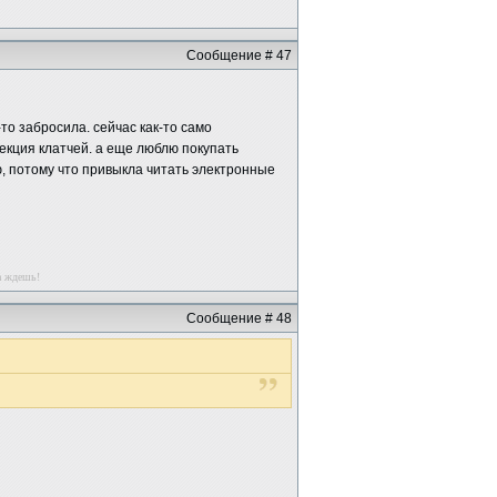
Сообщение # 47
то забросила. сейчас как-то само
екция клатчей. а еще люблю покупать
ию, потому что привыкла читать электронные
а ждешь!
Сообщение # 48