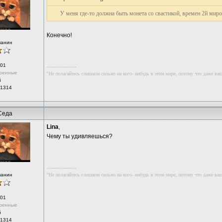
У меня где-то должна быть монета со свастикой, времен 2й мир
Конечно!
чанин
01
--------------------
ренные
"Не полагайтесь слишком сильно на кого- нибудь в этом мире, потому что даже ваша
й
 1314
Седа
Lina
,
Чему ты удивляешься?
--------------------
чанин
"Не полагайтесь слишком сильно на кого- нибудь в этом мире, потому что даже ваша
01
ренные
й
 1314