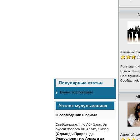
D
Активный ф
Репутация:
4
Группа:
Дове
Пол: мужско
Сообщений:
Популярные статьи
Будни госслужащего
Al
Уголок мусульманина
О соблюдении Шариата
Сообщается, что Абу Зарр, да
будет доволен им Аллах, сказал:
(Однажды Пророк, да
Активный ф
благословит его Аллах и да