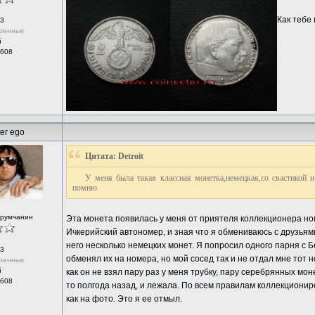
Как тебе 
3
ренные
й
 608
ter ego
Цитата: Detroit
У меня была такая классная монетка,немецкая,со свастикой 
помню
орумчанин
Эта монета появилась у меня от приятеля коллекционера но
Ичкерийский автономер, и зная что я обмениваюсь с друзьям
него несколько немецких монет. Я попросил одного парня с Б
3
обменял их на номера, но мой сосед так и не отдал мне тот н
ренные
й
как он не взял пару раз у меня трубку, пару серебрянных мон
 608
то полгода назад, и лежала. По всем правилам коллекциониро
как на фото. Это я ее отмыл.