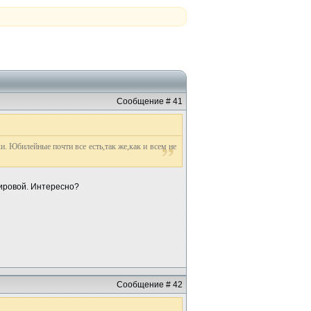
Сообщение # 41
. Юбилейные почти все есть,так же,как и всем не
мировой. Интересно?
Сообщение # 42