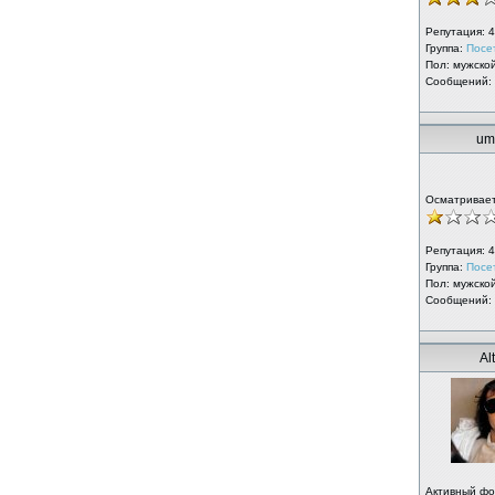
Репутация:
4
Группа:
Посе
Пол: мужско
Сообщений:
um
Осматривае
Репутация:
4
Группа:
Посе
Пол: мужско
Сообщений:
Al
Активный ф