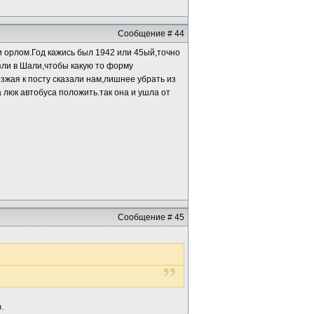
Сообщение # 44
и орлом.Год кажись был 1942 или 45ый,точно
езли в Шали,чтобы какую то форму
зжая к посту сказали нам,лишнее убрать из
люк автобуса положить.так она и ушла от
Сообщение # 45
.