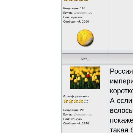
Репутация:
116
Группа:
Доверенные
Пол: мужской
Сообщений: 2560
Alet,,,
Россия
импери
коротк
Govz-форумчанин
А если
волосы
Репутация:
203
Группа:
Доверенные
покаже
Пол: женский
Сообщений: 1340
такая 