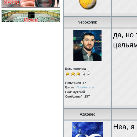
Nepokornik
да, но
цельям
Есть прописка
Репутация:
47
Группа:
Посетители
Пол: мужской
Сообщений: 257
Azazelec
Неа, я