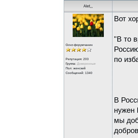
Alet,,,
Вот хо
"В то 
Govz-форумчанин
Россию
по изб
Репутация:
203
Группа:
Доверенные
Пол: женский
Сообщений: 1340
В Росс
нужен 
мы доб
добров