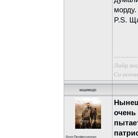
морду.
P.S. Щ
-----------
Лийр воц
Со нохчи
кацимодо
Нынеш
очень 
пытае
патри
Govz-Профессионал