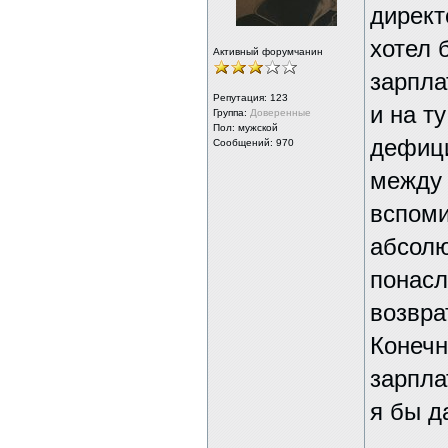
директ
хотел 
Активный форумчанин
зарпла
Репутация:
123
и на т
Группа:
Доверенные
Пол: мужской
дефици
Сообщений: 970
между 
вспоми
абсолю
понасл
возвра
Конечн
зарпла
я бы д