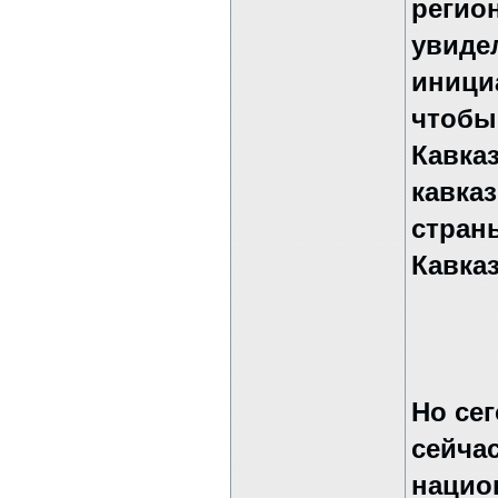
регио
увиде
иници
чтобы
Кавка
кавка
стран
Кавка
Но сег
сейча
нацио