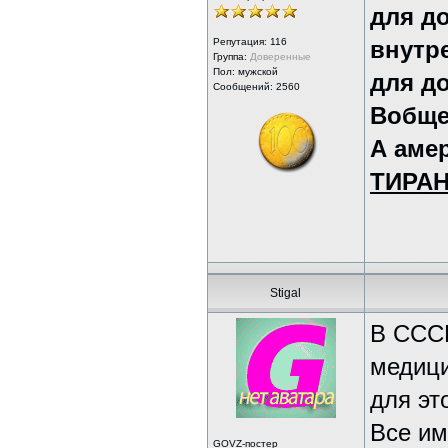
для д
Репутация:
116
внутре
Группа:
Доверенные
Пол: мужской
для д
Сообщений: 2560
Вобщем
А амер
ТИРА
Stigal
В СССР
медици
для эт
Все им
GOVZ-постер