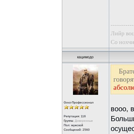
-----------
Лийр воц
Со нохчи
кацимодо
Брат
говор
абсол
Govz-Профессионал
вооо, в
Репутация:
116
Больши
Группа:
Доверенные
Пол: мужской
осущес
Сообщений: 2560