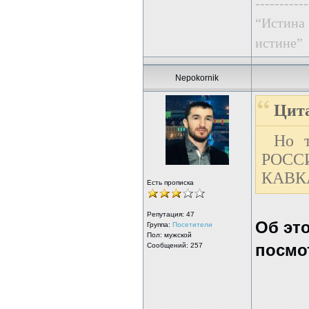
-----------
“Истина 
истине”
Nepokornik
Цита
Но т
РОСС
КАВКА
Есть прописка
Репутация:
47
Об эт
Группа:
Посетители
Пол: мужской
Сообщений: 257
посмот