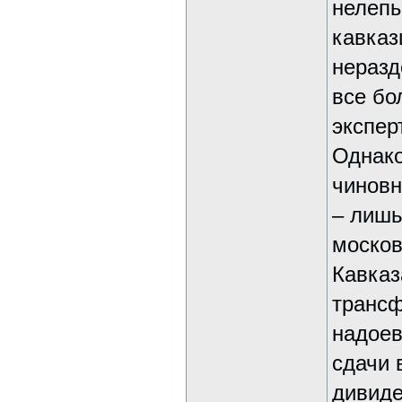
нелепы
кавказ
неразд
все бо
экспер
Однако
чиновн
– лишь
москов
Кавказ
трансф
надоев
сдачи 
дивид