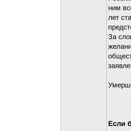
ним вс
лет ст
предст
За сло
желан
общест
заявле
Умерша
Если 