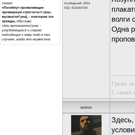
сказал:
Сообщений: 3031
плакат
«Погибнут проявляющие
ICQ: 422444744
чрезмерную строгость!» (аль-
мутанатти\'уна), - повторив это
волги 
трижды.
(Муслим)
«Аль-мутанатти\'уна» -
Одна р
углубляющиеся и строго
подходящие к чему-либо в тех
пропов
случаях, когда это неуместно.
-----------
Грехи лю
С своих 
ierihon
Здесь,
услови