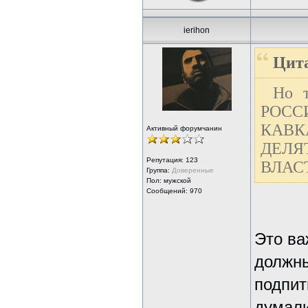
ierihon
Цита
Но т
РОСС
КАВКА
Активный форумчанин
ДЕЛЯ
Репутация:
123
ВЛАС
Группа:
Доверенные
Пол: мужской
Сообщений: 970
Это ва
должн
подпит
думали