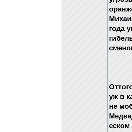
оранж
Михаил
года у
гибел
смен
Оттог
уж в 
не мо
Медве
еском