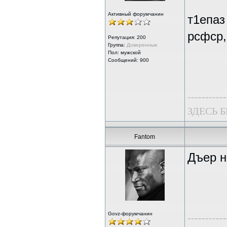
Активный форумчанин
т1епаз
рсфср,
Репутация:
200
Группа:
Доверенные
Пол: мужской
Сообщений: 900
-----------
ЗДЕСЬ 
Fantom
Дъер н
Govz-форумчанин
-----------