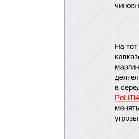
чиновн
На тот
кавказ
марги
деятел
в сере
PoLiTi4
менять
угрозы