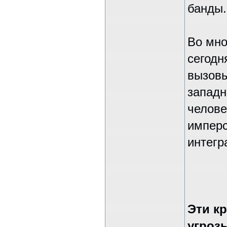
банды.
Во мно
сегодн
вызовы
западн
челове
имперс
интегр
Эти к
угроз