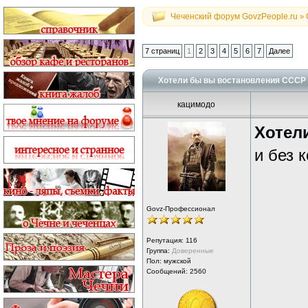
Чеченский форум GovzPeople.ru
»
7 страниц
1
2
3
4
5
6
7
Далее
Хотели бы вы востановления СССР 
кацимодо
Хотел
и без 
Govz-Профессионал
Репутация:
116
Группа:
Доверенные
Пол: мужской
Сообщений: 2560