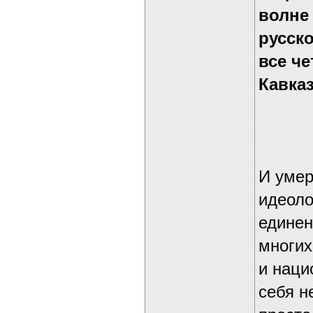
волне
русск
все че
Кавка
И умер
идеоло
единен
многих
и наци
себя н