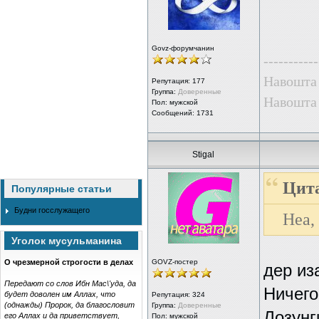
Govz-форумчанин
-----------
Навошта 
Репутация:
177
Группа:
Доверенные
Навошта 
Пол: мужской
Сообщений: 1731
Stigal
Цита
Популярные статьи
Будни госслужащего
Неа,
Уголок мусульманина
О чрезмерной строгости в делах
GOVZ-постер
дер из
Передают со слов Ибн Мас\'уда, да
Ничего
будет доволен им Аллах, что
Репутация:
324
(однажды) Пророк, да благословит
Группа:
Доверенные
Лозунг
его Аллах и да приветствует,
Пол: мужской