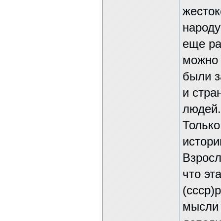
жесток
народу
еще ра
можно 
были з
и стра
людей.
Только
истори
Взросл
что эт
(ссср)
мысли 