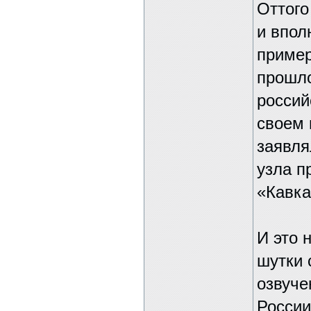
Оттого
и впол
пример
прошло
россий
своем 
заявля
узла п
«Кавка
И это 
шутки 
озвуче
России