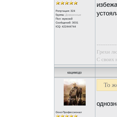
избежа
Репутация:
324
устоял
Группа:
Доверенные
Пол: мужской
Сообщений: 3031
ICQ: 422444744
-----------
Грехи лю
С своих 
кацимодо
То ж
однозн
Govz-Профессионал