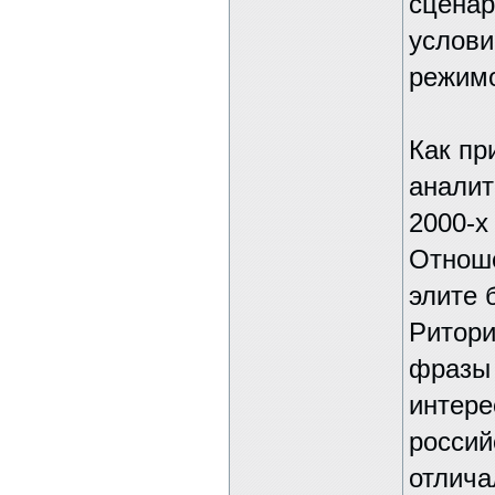
сценар
услови
режимо
Как пр
аналит
2000-х
Отноше
элите 
Ритори
фразы 
интере
росси
отлича