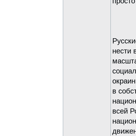
просто
Русски
нести 
масшта
социал
окраин
в собс
национ
всей Р
национ
движен