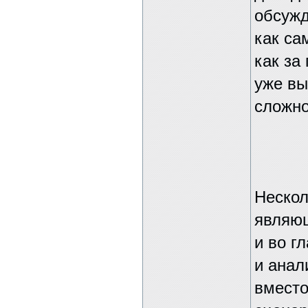
обсужд
как са
как за
уже вы
сложно
Нескол
являю
и во г
и анал
вместо