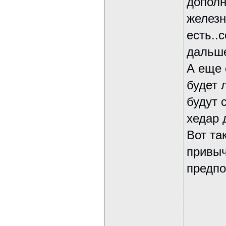
дополн
железн
есть..
дальше
А еще 
будет 
будут 
хедар 
Вот та
привыч
предпо