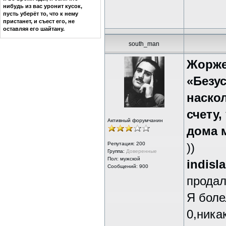
нибудь из вас уронит кусок,
пусть уберёт то, что к нему
пристанет, и съест его, не
оставляя его шайтану.
south_man
Жорже
«Безус
наскол
счету,
Активный форумчанин
дома 
Репутация:
200
))
Группа:
Доверенные
Пол: мужской
indisl
Сообщений: 900
продал
Я боле
0,ника