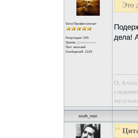
Это 
Govz-Профессионал
Подерж
дела! 
Репутация:
255
Группа:
Доверенные
Пол: женский
Сообщений: 2225
-----------
О, Аллах
следоват
мусульма
south_man
Цита