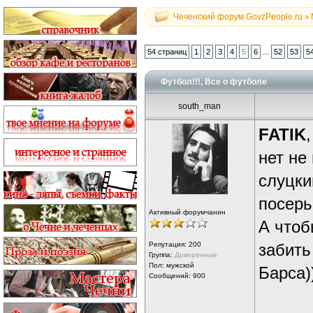
Чеченский форум GovzPeople.ru
»
...
54 страниц
1
2
3
4
5
6
52
53
5
Футбол!!!, Все о футболе
south_man
FATIK
,
нет не
слуцки
посерь
Активный форумчанин
А чтоб
Репутация:
200
забить
Группа:
Доверенные
Пол: мужской
Барса)
Сообщений: 900