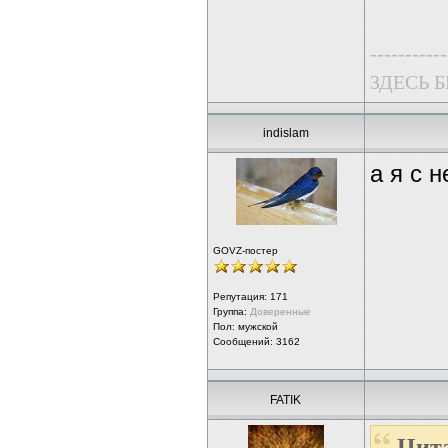
-----------
ЗДЕСЬ 
indislam
а я с 
GOVZ-постер
Репутация:
171
Группа:
Доверенные
Пол: мужской
Сообщений: 3162
FATIK
Цита