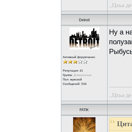
.,Цхьа де
Detroit
Ну а н
полуза
Рыбусь
Активный форумчанин
Репутация:
41
Группа:
Доверенные
Пол: мужской
Сообщений: 534
-----------
.,Цхьа де
FATIK
Цита