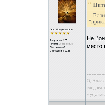
Цита
Есл
"прикл
Govz-Профессионал
Не бои
Репутация:
255
Группа:
Доверенные
место 
Пол: женский
Сообщений: 2225
-----------
О, Аллах
следоват
мусульма