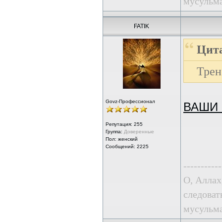
мусульма
FATIK
Цит
Трен
Govz-Профессионал
ВАШИ
Репутация:
255
Группа:
Доверенные
Пол: женский
Сообщений: 2225
-----------
О, Аллах
следоват
мусульма