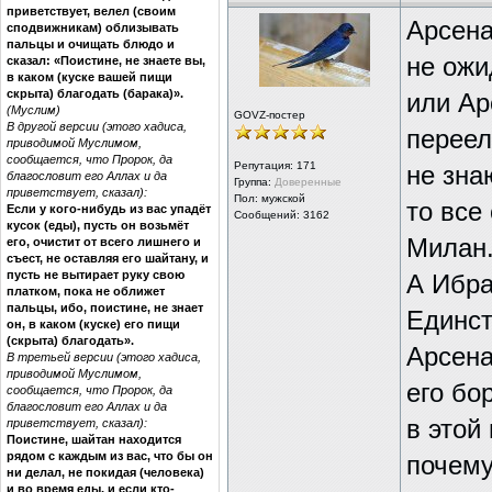
приветствует, велел (своим
Арсена
сподвижникам) облизывать
пальцы и очищать блюдо и
не ожи
сказал: «Поистине, не знаете вы,
в каком (куске вашей пищи
скрыта) благодать (барака)».
или Ар
(Муслим)
GOVZ-постер
В другой версии (этого хадиса,
переел
приводимой Муслимом,
сообщается, что Пророк, да
Репутация:
171
не зна
благословит его Аллах и да
Группа:
Доверенные
приветствует, сказал):
Пол: мужской
то все
Если у кого-нибудь из вас упадёт
Сообщений: 3162
кусок (еды), пусть он возьмёт
Милан
его, очистит от всего лишнего и
съест, не оставляя его шайтану, и
пусть не вытирает руку свою
А Ибра
платком, пока не оближет
пальцы, ибо, поистине, не знает
Единст
он, в каком (куске) его пищи
(скрыта) благодать».
Арсена
В третьей версии (этого хадиса,
приводимой Муслимом,
его бо
сообщается, что Пророк, да
благословит его Аллах и да
в этой
приветствует, сказал):
Поистине, шайтан находится
рядом с каждым из вас, что бы он
почему
ни делал, не покидая (человека)
и во время еды, и если кто-