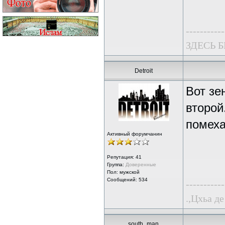
-----------
ЗДЕСЬ 
Detroit
Вот зе
второй
помеха
Активный форумчанин
Репутация:
41
Группа:
Доверенные
Пол: мужской
Сообщений: 534
-----------
.,Цхьа де
south_man