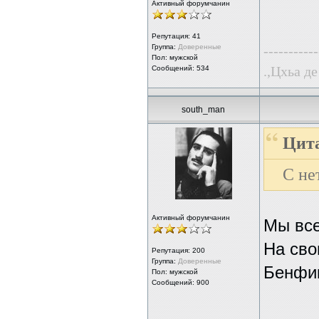
Активный форумчанин
Репутация:
41
Группа:
Доверенные
-----------
Пол: мужской
.,Цхьа де
Сообщений: 534
south_man
Цита
С не
Активный форумчанин
Мы вс
На сво
Репутация:
200
Группа:
Доверенные
Бенфик
Пол: мужской
Сообщений: 900