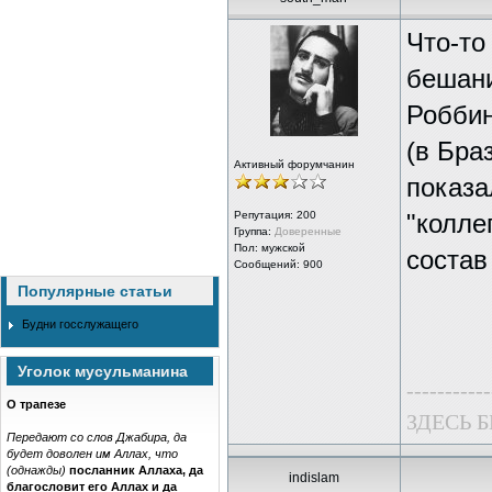
Что-то
бешани
Роббин
(в Бра
Активный форумчанин
показа
Репутация:
200
"колле
Группа:
Доверенные
Пол: мужской
состав
Сообщений: 900
Популярные статьи
Будни госслужащего
Уголок мусульманина
-----------
О трапезе
ЗДЕСЬ 
Передают со слов Джабира, да
будет доволен им Аллах, что
(однажды)
посланник Аллаха, да
indislam
благословит его Аллах и да