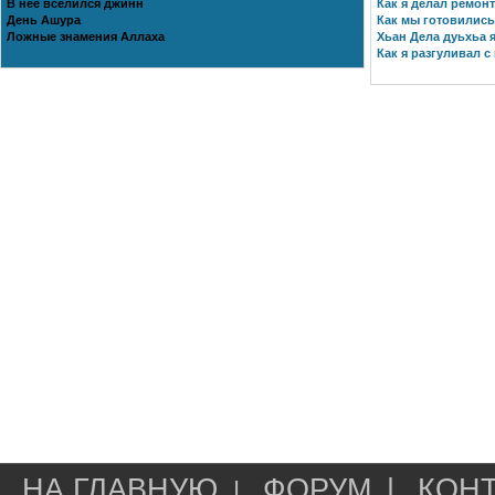
В нее вселился джинн
Как я делал ремонт
День Ашура
Как мы готовились 
Ложные знамения Аллаха
Хьан Дела дуьхьа я
Как я разгуливал с
НА ГЛАВНУЮ
ФОРУМ
|
КОН
|