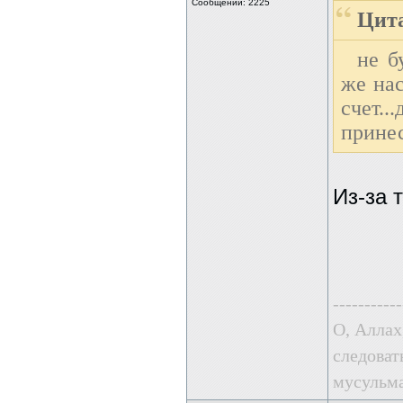
Сообщений: 2225
Цита
не б
же нас
счет..
принес
Из-за 
-----------
О, Аллах
следоват
мусульма