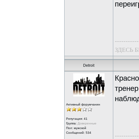
переиг
-----------
ЗДЕСЬ 
Detroit
Красно
тренер
наблюд
Активный форумчанин
Репутация:
41
Группа:
Доверенные
Пол: мужской
Сообщений: 534
-----------