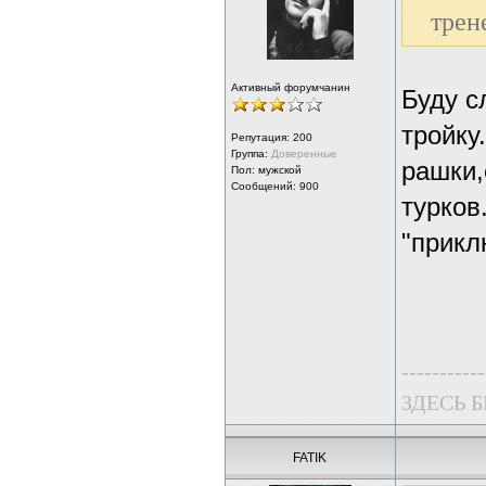
трен
Активный форумчанин
Буду с
тройку
Репутация:
200
Группа:
Доверенные
рашки,
Пол: мужской
Сообщений: 900
турков
"прикл
-----------
ЗДЕСЬ 
FATIK