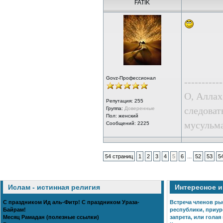
FATIK
Govz-Профессионал
-----------
О, Аллах
Репутация:
255
следоват
Группа:
Доверенные
Пол: женский
мусульма
Сообщений: 2225
...
54 страниц
1
2
3
4
5
6
52
53
5
Ислам - истинная религия
Интересное 
С праздником Ид аль-Фитр! С праздником Ураза-
Встреча членов ры
Байрам!
республики, приур
Месяц Рамадан (полезные ссылки)
запрета, или голая