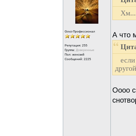
Хм..
Govz-Профессионал
А что 
Цита
Репутация:
255
Группа:
Доверенные
Пол: женский
если
Сообщений: 2225
другой
Оооо с
снотво