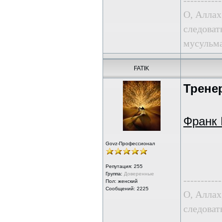
-----------
О, Аллах
следоват
мусульма
FATIK
Трене
Франк 
Govz-Профессионал
Репутация:
255
Группа:
Доверенные
-----------
Пол: женский
Сообщений: 2225
О, Аллах
следоват