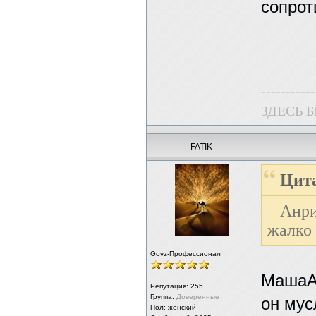
сопрот
-----------
ЗДЕСЬ 
FATIK
Цита
Анри
жалко 
Govz-Профессионал
МашаАл
Репутация:
255
Группа:
Доверенные
он мус
Пол: женский