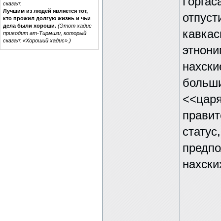
Горгас
сказал:
Лучшим из людей является тот,
отпуст
кто прожил долгую жизнь и чьи
дела были хороши.
(Этот хадис
кавкас
приводит ат-Тирмизи, который
сказал: «Хороший хадис».)
этнони
нахски
больши
<<царя
правит
статус
предпо
нахски