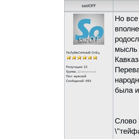
saidOFF
Но все
вполне
родосл
мысль 
ПоЛуМеСяЧнЫй ОтЕц
Кавказ
Репутация:
22
Перева
Группа:
Доверенные
Пол: мужской
народн
Сообщений: 693
была и
Слово 
\"тейф