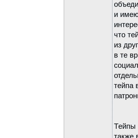
объеди
и имею
интере
что те
из дру
в те в
социал
отдель
тейпа 
патрон
Тейпы 
также 