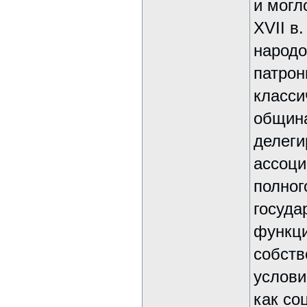
и могл
XVII в
народо
патрон
класси
община
делеги
ассоци
полног
госуда
функци
собств
услови
как со