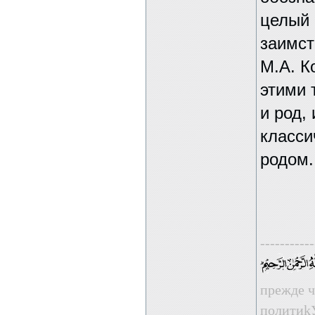
целый 
заимст
М.А. К
этими 
и род,
класси
родом.
-----------
прежде ч
пoлити