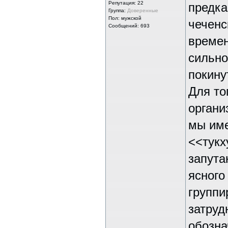
Репутация:
22
предка
Группа:
Доверенные
Пол: мужской
чеченс
Сообщений: 693
времен
сильно
покину
Для то
органи
мы име
<<тукх
запута
ясного
группи
затруд
обозна