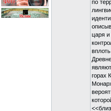
по тер
лингви
иденти
описыв
царя и
контро
вплоть
Древне
являют
горах 
Монарх
вероят
которо
<<близ