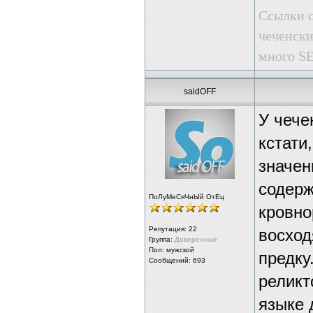
Ссылки с
чеченски
много SE
saidOFF
У чече
кстати
значен
содерж
ПоЛуМеСяЧнЫй ОтЕц
кровно
Репутация:
22
восход
Группа:
Доверенные
Пол: мужской
предку
Сообщений: 693
реликт
языке 