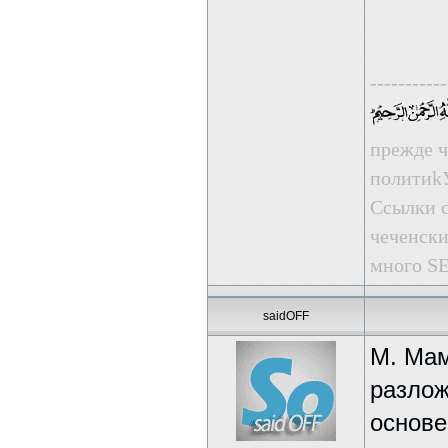
-----------
прежде ч
пoлити
Ссылки с
чеченски
много SE
saidOFF
М. Мам
разлож
основе