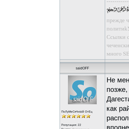
-----------
прежде ч
пoлити
Ссылки с
чеченски
много SE
saidOFF
Не мен
позже,
Дагест
как ра
ПоЛуМеСяЧнЫй ОтЕц
распол
Репутация:
22
вполне