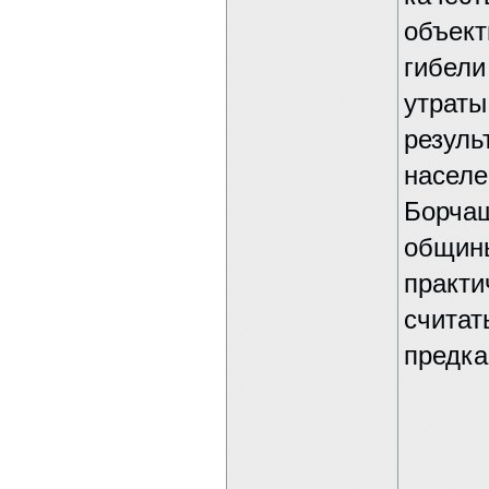
объект
гибели
утраты
резуль
населе
Борчаш
общины
практи
считат
предка