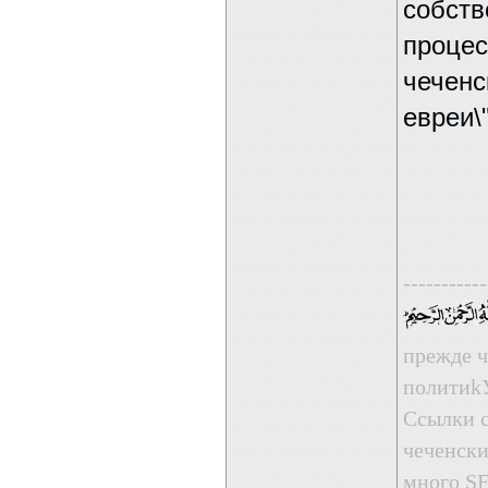
собств
процес
чеченск
евреи\"
-----------
прежде ч
пoлити
Ссылки с
чеченски
много SE