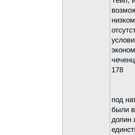
Тейп, 
возмож
низком
отсутс
услови
эконом
чечен
178
под на
были в
долин 
единст