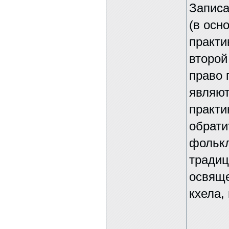
Записа
(в осн
практи
второй
право 
являют
практи
обрати
фольк
традиц
освяще
кхела,