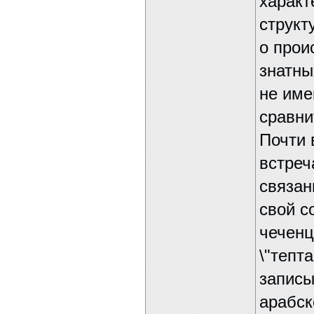
характ
структ
о прои
знатны
не име
сравни
Почти 
встреч
связан
свой с
чеченц
\"тепт
записы
арабск