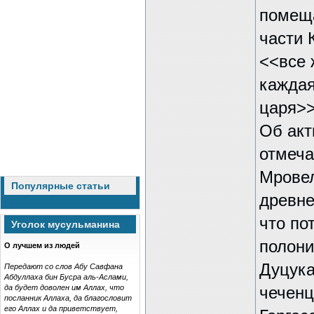
помеща
части 
<<все 
каждая
царя>>
Об акт
отмеча
Мровел
Популярные статьи
древне
что по
Уголок мусульманина
полони
О лучшем из людей
Дуцука
Передают со слов Абу Савфана
Абдуллаха бин Бусра аль-Аслами,
да будет доволен им Аллах, что
чеченц
посланник Аллаха, да благословит
его Аллах и да приветствует,