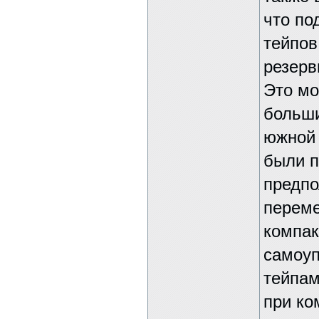
что по
тейпов
резерв
Это мо
больши
южной 
были 
предпо
переме
компак
самоуп
тейпам
при ко