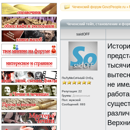
Чеченский форум GovzPeople.ru
»
Чеченский тейп, становление и фо
saidOFF
Истори
предст
тысячи
вытесн
ПоЛуМеСяЧнЫй ОтЕц
не име
Репутация:
22
работа
Группа:
Доверенные
Пол: мужской
сущест
Сообщений: 693
различ
Верхни