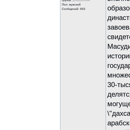
Группа:
Доверенные
Пол: мужской
образо
Сообщений: 693
династ
завоев
свидет
Масуди
истори
госуда
множес
30-тыс
делятс
могуще
\"дахса
арабск