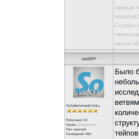
прежде ч
пoлити
Ссылки с
чеченски
много SE
saidOFF
Было б
неболь
исслед
ветвями
ПоЛуМеСяЧнЫй ОтЕц
количе
Репутация:
22
структ
Группа:
Доверенные
Пол: мужской
тейпов
Сообщений: 693