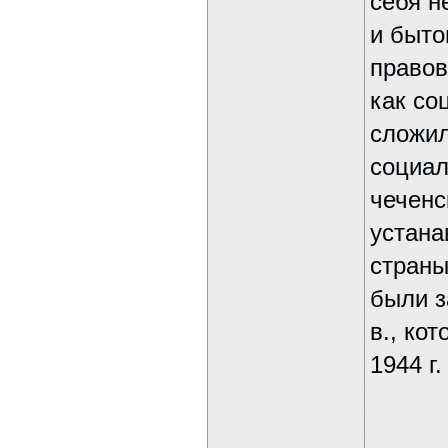
себя н
и быто
правов
как со
сложил
социал
чеченс
устана
страны
были з
в., ко
1944 г.