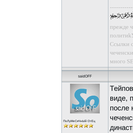
-----------
прежде ч
пoлити
Ссылки с
чеченски
много SE
saidOFF
Тейпов
виде, 
после 
чеченс
ПоЛуМеСяЧнЫй ОтЕц
династ