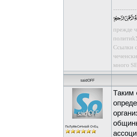
-----------
прежде ч
пoлити
Ссылки с
чеченски
много SE
saidOFF
Таким 
опреде
органи
общины
ПоЛуМеСяЧнЫй ОтЕц
ассоци