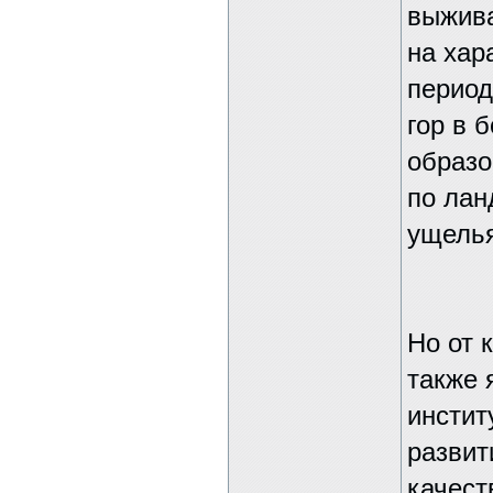
выжива
на хар
период
гор в 
образо
по лан
ущелья
Но от 
также 
инстит
развит
качест