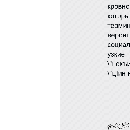
кровно
которы
термин
вероят
социал
узкие 
\"некъ
\"цIин 
-----------