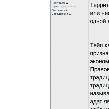
Репутация:
22
Террит
Группа:
Доверенные
Пол: мужской
или не
Сообщений: 693
одной 
Тейп к
призна
эконом
Правов
традиц
традиц
называ
адат я