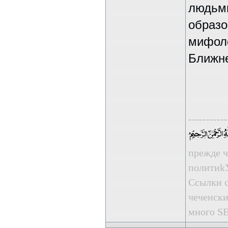
людьм
образо
мифоло
Ближне
-----------
прежде ч
пoлити
Ссылки с
чеченски
много SE