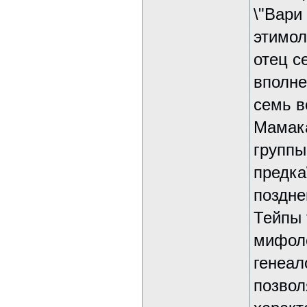
\"Вари
этимол
отец с
вполне 
семь в
Мамака
группы
предка
позднег
Тейпы 
мифоло
генеал
позвол