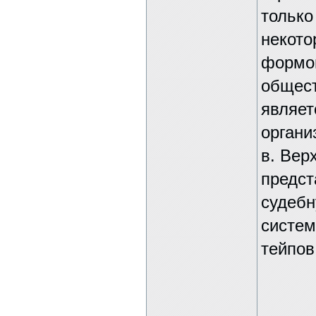
только
некото
формой
общест
являет
органи
в. Вер
предст
судебн
систем
тейпов