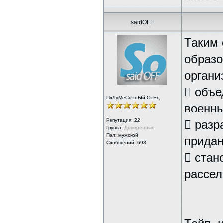
saidOFF
Таким 
образо
органи
 объе
ПоЛуМеСяЧнЫй ОтЕц
военны
Репутация:
22
 разр
Группа:
Доверенные
Пол: мужской
придан
Сообщений: 693
 стан
рассел