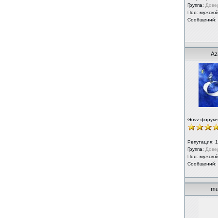
Группа:
Дове
Пол: мужско
Сообщений:
Az
Govz-форум
Репутация:
1
Группа:
Дове
Пол: мужско
Сообщений:
mu