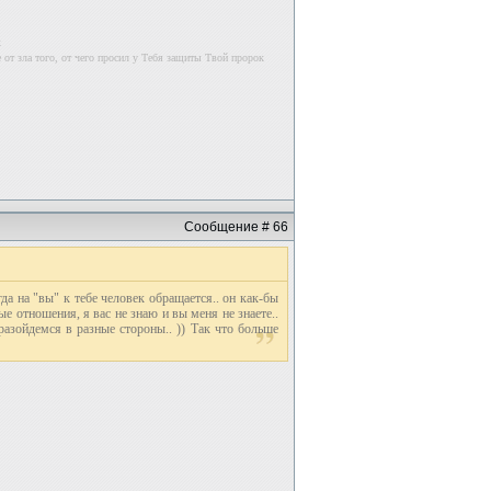
к
 от зла того, от чего просил у Тебя защиты Твой пророк
Сообщение # 66
гда на "вы" к тебе человек обращается.. он как-бы
тношения, я вас не знаю и вы меня не знаете..
разойдемся в разные стороны.. )) Так что больше