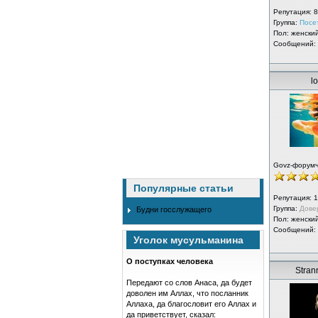
Репутация:
8
Группа:
Посе
Пол: женски
Сообщений:
lo
Govz-форум
Популярные статьи
Репутация:
1
Группа:
Дове
Будни госслужащего
Пол: женски
Сообщений:
Уголок мусульманина
О поступках человека
Strann
Передают со слов Анаса, да будет
доволен им Аллах, что посланник
Аллаха, да благословит его Аллах и
да приветствует, сказал: