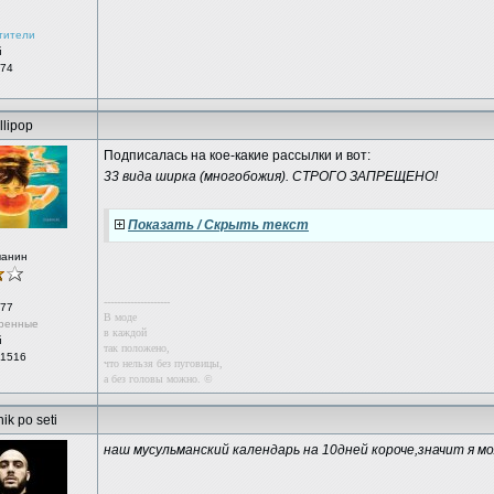
тители
й
 74
llipop
Подписалась на кое-какие рассылки и вот:
33 вида ширка (многобожия). СТРОГО ЗАПРЕЩЕНО!
Показать / Скрыть текст
чанин
--------------------
77
В моде
ренные
в каждой
й
так положено,
 1516
что нельзя без пуговицы,
а без головы можно. ©
ik po seti
наш мусульманский календарь на 10дней короче,значит я м