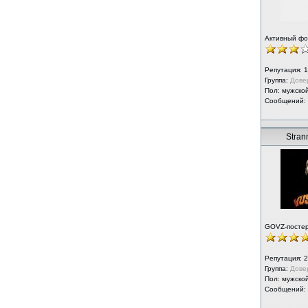
Активный ф
Репутация:
1
Группа:
Дове
Пол: мужско
Сообщений:
Strann
GOVZ-посте
Репутация:
2
Группа:
Дове
Пол: мужско
Сообщений: