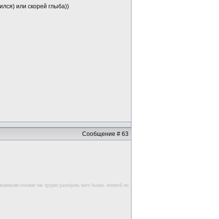
ился) или скорей глыба))
Сообщение # 63
лаканными глазами так трудно разобрать кого бьешь лопатой по