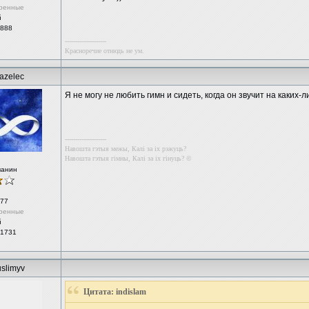
ренные
й
 888
--------------------
Красноречие отнюдь не ум.
azelec
Я не могу не любить гимн и сидеть, когда он звучит на каких-л
--------------------
Навошта гэтыя межы, Калі за іх рэжуць?
Навошта гэтыя гімны, Калі за іх гінуць? ©
чанин
77
ренные
й
 1731
slimyv
Цитата: indislam