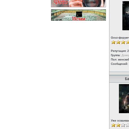
Govz-форум
Репутация:
2
Группа:
Дове
Пол: женски
Сообщений:
Ба
Уже осваива