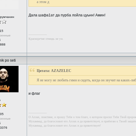
а этом д
Дала шафа1ат да пурба лойла цуьнн! Амин!
орумчанин
15
--------------------
ренные
Красноречие отнюдь не ум.
й
 888
ik po seti
Цитата: AZAZELEC
Я не могу не любить гимн и сидеть, когда он звучит на каких-либ
и флаг
р
--------------------
05
О Аллах, поистине, я прошу Тебя о том благе, о котором просил Тебя Твой проро
ренные
Мухаммад, да благословит его Аллах и да приветствует, и прибегаю к Твоей защите
й
Мухаммад, да благословит его Аллах и да приветствует!
 3376