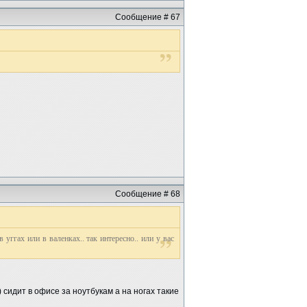
Сообщение # 67
Сообщение # 68
уггах или в валенках.. так интересно.. или у вас
 сидит в офисе за ноутбукам а на ногах такие