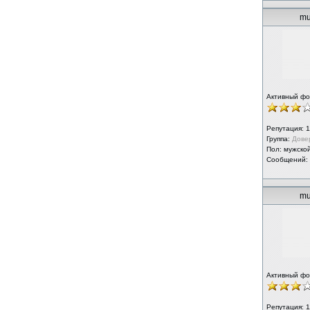
mu
Активный ф
Репутация:
1
Группа:
Дове
Пол: мужско
Сообщений:
mu
Активный ф
Репутация:
1