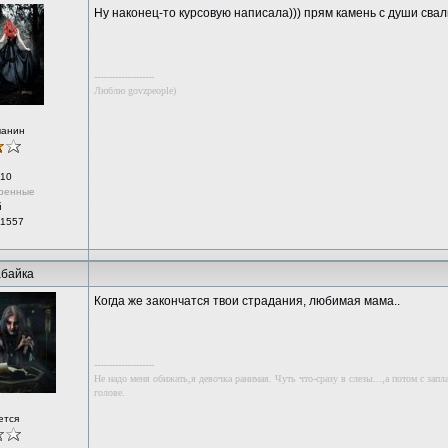
Ну наконец-то курсовую написала))) прям камень с души свал
--------------------
Люблю govzpeople)
чанин
10
ренные
й
 1557
байка
Когда же закончатся твои страдания, любимая мама..
--------------------
Не надо меня обижать,я девочка ранимая. Чуть что-сразу в слезы...,а потом с зап
голове.
ется