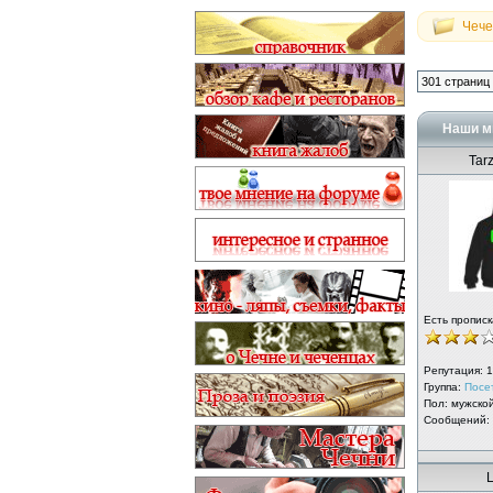
Чече
301 страниц
Наши м
Tar
Есть прописк
Репутация:
1
Группа:
Посе
Пол: мужско
Сообщений:
L