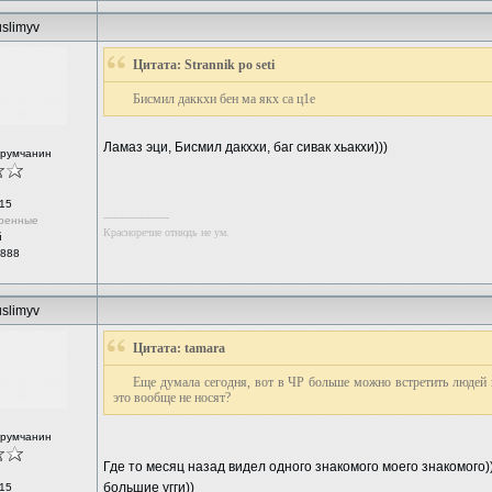
slimyv
Цитата: Strannik po seti
Бисмил даккхи бен ма якх са ц1е
Ламаз эци, Бисмил дакххи, баг сивак хьакхи)))
орумчанин
15
--------------------
ренные
Красноречие отнюдь не ум.
й
 888
slimyv
Цитата: tamara
Еще думала сегодня, вот в ЧР больше можно встретить людей в 
это вообще не носят?
орумчанин
Где то месяц назад видел одного знакомого моего знакомого))
большие угги))
15