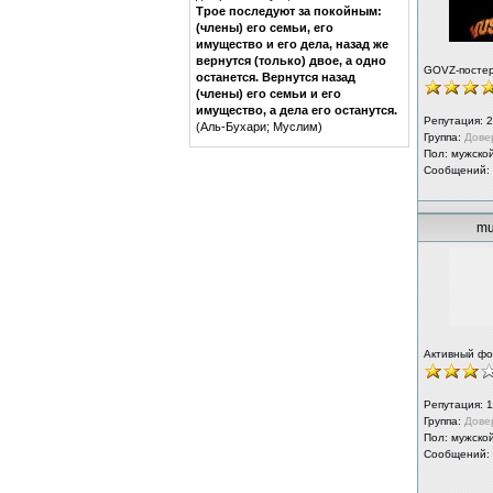
Трое последуют за покойным:
(члены) его семьи, его
имущество и его дела, назад же
вернутся (только) двое, а одно
GOVZ-посте
останется. Вернутся назад
(члены) его семьи и его
имущество, а дела его останутся.
Репутация:
2
(Аль-Бухари; Муслим)
Группа:
Дове
Пол: мужско
Сообщений:
mu
Активный ф
Репутация:
1
Группа:
Дове
Пол: мужско
Сообщений: