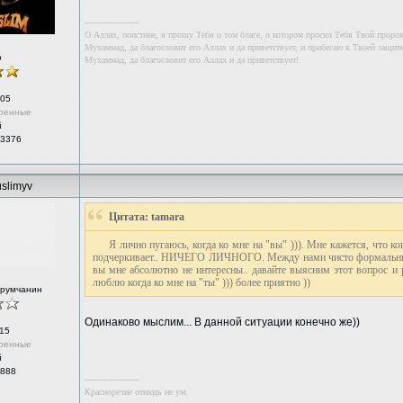
--------------------
О Аллах, поистине, я прошу Тебя о том благе, о котором просил Тебя Твой проро
Мухаммад, да благословит его Аллах и да приветствует, и прибегаю к Твоей защите
р
Мухаммад, да благословит его Аллах и да приветствует!
05
ренные
й
 3376
slimyv
Цитата: tamara
Я лично пугаюсь, когда ко мне на "вы" ))). Мне кажется, что ко
подчеркивает.. НИЧЕГО ЛИЧНОГО. Между нами чисто формальные о
вы мне абсолютно не интересны.. давайте выясним этот вопрос и 
люблю когда ко мне на "ты" ))) более приятно ))
орумчанин
Одинаково мыслим... В данной ситуации конечно же))
15
ренные
й
 888
--------------------
Красноречие отнюдь не ум.