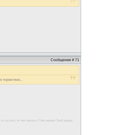
Сообщение # 71
о торжествах...
к
 от зла того, от чего просил у Тебя защиты Твой пророк