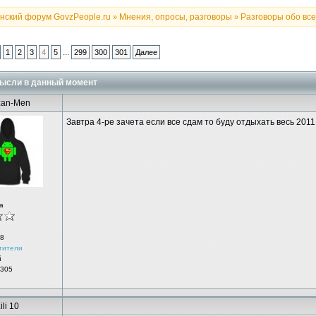
нский форум GovzPeople.ru
Мнения, опросы, разговоры
Разговоры обо всем
»
»
...
1
2
3
4
5
299
300
301
Далее
ысли в данный момент
zan-Men
Завтра 4-ре зачета если все сдам то буду отдыхать весь 2011
а
8
тители
й
 305
ili 10