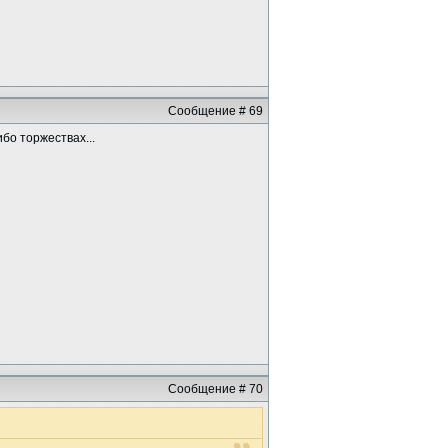
Сообщение # 69
ибо торжествах...
Сообщение # 70