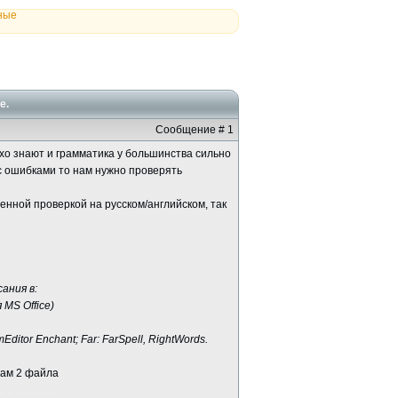
ные
е.
Сообщение # 1
охо знают и грамматика у большинства сильно
с ошибками то нам нужно проверять
енной проверкой на русском/английском, так
ания в:
 MS Office)
Editor Enchant; Far: FarSpell, RightWords.
 там 2 файла