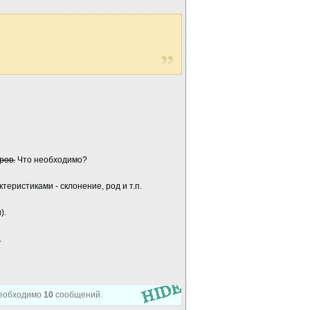
ров.
Что необходимо?
теристиками - склонение, род и т.п.
).
.
 Необходимо
10
сообщений.