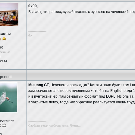
0x90
,
Бывает, что раскладку забываешь с русского на чеченский п
--------------------
ссионал
dev
66
ренные
й
 2144
gmenot
Mustang GT
, Чеченская раскладка? Кстати надо будет там I н
заморачивается с переключениями хотя бы на English ради 
и в пунтосвитчер, там открытый формат под LGPL. Из опыт
в закрытые легко, тогда как обратное реализуется очень труд
орумчанин
--------------------
Свободы ветер, свободна милая Чечня...
3