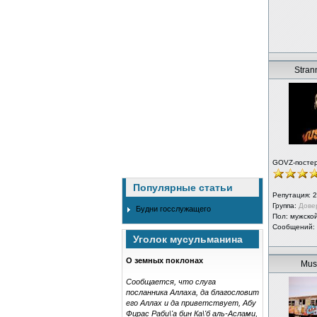
Strann
GOVZ-посте
Популярные статьи
Репутация:
2
Группа:
Дове
Будни госслужащего
Пол: мужско
Сообщений:
Уголок мусульманина
О земных поклонах
Mus
Сообщается, что слуга
посланника Аллаха, да благословит
его Аллах и да приветствует, Абу
Фирас Раби\'а бин Ка\'б аль-Аслами,