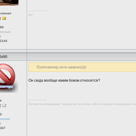
--------------------
ссионал
dev
66
ренные
й
 2144
0x90
Пунтосвитчер легче написать))))
Он сюда вообще каким боком относится?
--------------------
а
Нет рабства безнадежнее, чем рабство тех рабов, себя кто полагает свободным от о
0
тители
й
 347