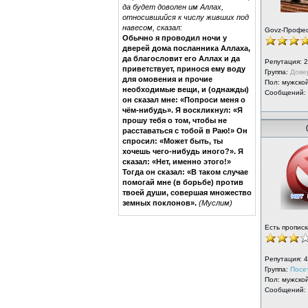
да будет доволен им Аллах,
относившийся к числу живших под
навесом, сказал:
Govz-Профе
Обычно я проводил ночи у
дверей дома посланника Аллаха,
да благословит его Аллах и да
Репутация:
2
приветствует, принося ему воду
Группа:
Дове
для омовения и прочие
Пол: мужско
необходимые вещи, и (однажды)
Сообщений:
он сказал мне: «Попроси меня о
чём-нибудь». Я воскликнул: «Я
прошу тебя о том, чтобы не
расставаться с тобой в Раю!» Он
спросил: «Может быть, ты
хочешь чего-нибудь иного?». Я
сказал: «Нет, именно этого!»
Тогда он сказал: «В таком случае
помогай мне (в борьбе) против
твоей души, совершая множество
земных поклонов».
(Муслим)
Есть прописк
Репутация:
4
Группа:
Посе
Пол: мужско
Сообщений: