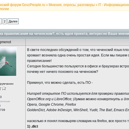
нский форум GovzPeople.ru
Мнения, опросы, разговоры
IT - Информацион
»
»
логии
1
2
Далее
а правописания на чеченском?, есть идея проекта, интересно Ваше мнени
gmenot
В свете последних обсуждений о том, что чеченский язык пл
хромает возникла одна очень простая идея. Если мы пишем 
правописание!
Сегодня большинство пользуются в офисе и браузерах встро
почему нет ничего похожего на чеченском?
Прикинул, что можно сделать, есть ПО -
орумчанин
Hunspell открытое ПО используется для проверки правопис
3
OpenOffice.org и LibreOffice; (думаю можно конвертнуть и для
ренные
Opera, Google Chrome, Firefox
й
GoldenDict, Adobe InDesign, WinShell, Yudit, The Bat!, Emacs Em
 739
насколько я понял поковыряв словарик на firefox, все просто
1) .dict