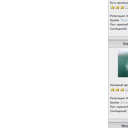
Есть прописк
Репутация:
4
Группа:
Посе
Пол: мужско
Сообщений:
bu
Активный ф
Репутация:
8
Группа:
Дове
Пол: мужско
Сообщений:
Mus