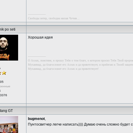
--------------------
Свободы ветер, свободна милая Чечня...
ik po seti
Хорошая идея
--------------------
О Аллах, поистине, я прошу Тебя о том благе, о котором просил Тебя Твой проро
Мухаммад, да благословит его Аллах и да приветствует, и прибегаю к Твоей защите
р
Мухаммад, да благословит его Аллах и да приветствует!
05
ренные
й
 3376
tang GT
bugmenot
,
Пунтосвитчер легче написать)))) Думаю очень сложно будет с