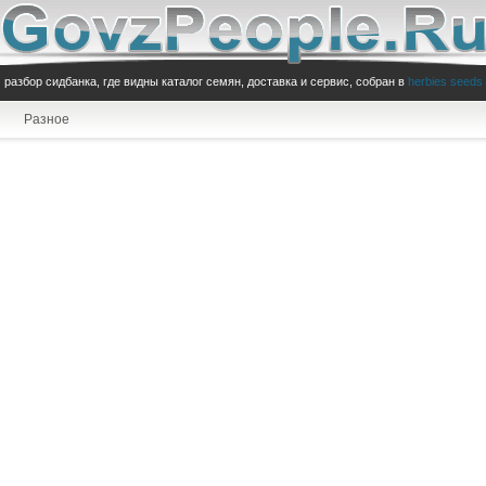
разбор сидбанка, где видны каталог семян, доставка и сервис, собран в
herbies seeds
Разное