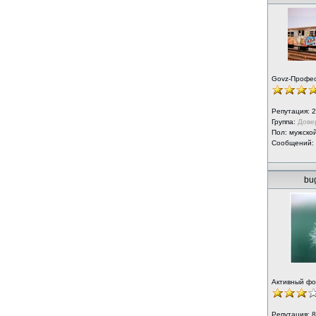
Govz-Профе
Репутация:
2
Группа:
Дове
Пол: мужско
Сообщений:
bu
Активный ф
Репутация:
8