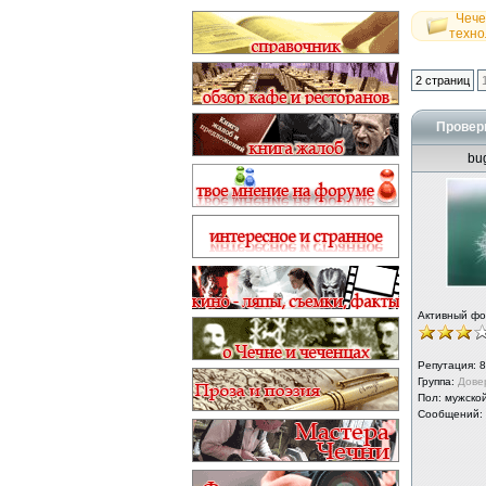
Чече
техно
2 страниц
Проверк
bu
Активный ф
Репутация:
8
Группа:
Дове
Пол: мужско
Сообщений: