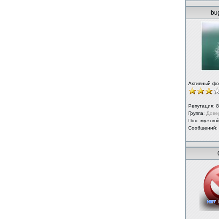
bu
Активный ф
Репутация:
8
Группа:
Дове
Пол: мужско
Сообщений: