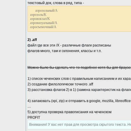
текстовый док, слова в ряд, типа -
аэрозольный/A
аэрозоль/K
аэровокзал/K
аэровизуальный/A
аэросъемочный/A
2) .aff
файл где все эти /Х - различные флаги расписаны
флагов много, там и склонения, классы и т.п.
Можно было бы сделать что-то подобное хотя бы для браузе
1) список чеченских слов с правильным написанием и их харак
2) создание филологически точного .aff
3) расстановка флагов 2) в 1) (замена характеристик на флаги
4) запаковать (xpi, zip) и отправить в google, mozilla, libreoffice
....
5) доступна проверка правописания на чеченском
PROFIT
Внимание! У вас нет прав для просмотра скрытого текста.