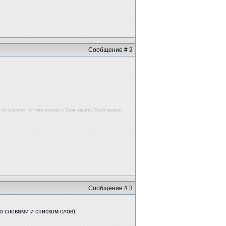
Сообщение # 2
к
 от зла того, от чего просил у Тебя защиты Твой пророк
Сообщение # 3
о словами и списком слов)