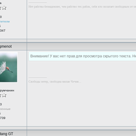
--------------------
а
Нет рабства безнадежнее, чем рабство тех рабов, себя кто полагает свободным от о
0
тители
й
 347
gmenot
Внимание! У вас нет прав для просмотра скрытого текста.
--------------------
Свободы ветер, свободна милая Чечня...
орумчанин
3
ренные
й
 739
tang GT