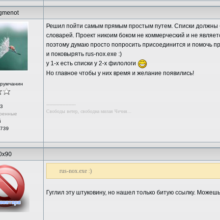
gmenot
Решил пойти самым прямым простым путем. Списки должны б
словарей. Проект никоим боком не коммерческий и не являет
поэтому думаю просто попросить присоединится и помочь пр
и поковырять rus-nox.exe :)
у 1-х есть списки у 2-х филологи
Но главное чтобы у них время и желание появились!
орумчанин
--------------------
3
Свободы ветер, свободна милая Чечня...
ренные
й
 739
0x90
rus-nox.exe :)
Гуглил эту штуковину, но нашел только битую ссылку. Можеш