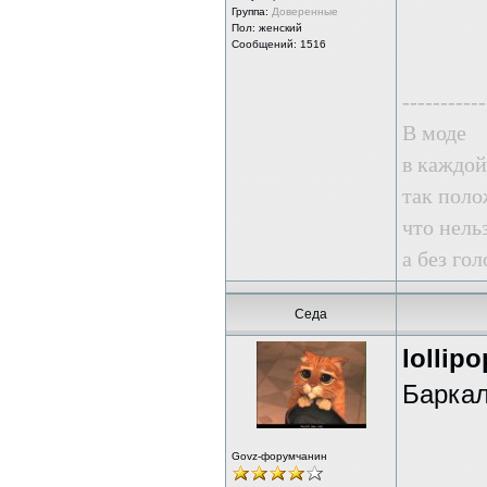
Группа:
Доверенные
Пол: женский
Сообщений: 1516
-----------
В моде
в каждой
так поло
что нель
а без го
Седа
lollipo
Баркал
Govz-форумчанин