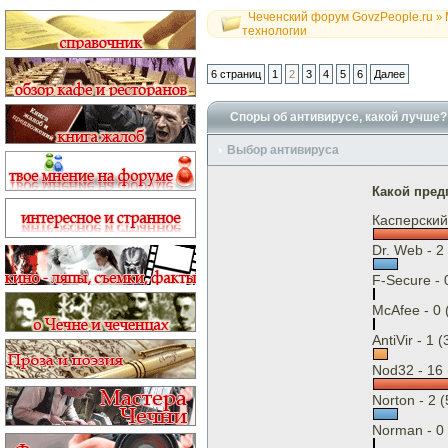
Чеченский форум GovzPeople.ru
»
технологии
6 страниц
1
2
3
4
5
6
Далее
Споры об антивирусе, какой лучше?
Выбор антивируса
Какой пред
Касперский
Dr. Web - 2
F-Secure - 
McAfee - 0
AntiVir - 1 
Nod32 - 16
Norton - 2 
Norman - 0