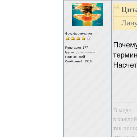
Цита
Лину
Govz-форумчанин
Почему
Репутация:
177
Группа:
Доверенные
термин
Пол: женский
Сообщений: 1516
Насчет
-----------
В моде
в каждой
так поло
что нель