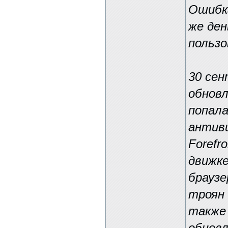
Ошибка
же ден
пользо
30 сен
обновл
попала
антиви
Forefr
движке
браузе
троян 
также