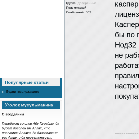
каспер
Группа:
Доверенные
Пол: мужской
лиценз
Сообщений: 503
Каспер
бы по 
Нод32 
не раб
работа
правил
Популярные статьи
настро
Будни госслужащего
покупа
Уголок мусульманина
О воздаянии
Передают со слов Абу Хурайры, да
будет доволен им Аллах, что
-----------
посланник Аллаха, да благословит
его Аллах и да приветствует,