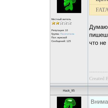
FAT
Местный житель
Думаю 
Репутация:
10
пишешь
Группа:
Посетители
Пол: мужской
Сообщений: 125
что не
-----------
Created 
Hack_95
Внима