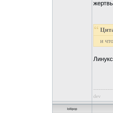
жертвы
Цита
и чт
Линукс
-----------
dev
lollipop