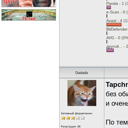
Panda - 1 (
e-Scan - 0 
Avast - 4 (
BitDefender
AVG - 0 (0
другой... - 
Dadada
Tapch
без об
и очен
Активный форумчанин
По тем
Репутация:
48