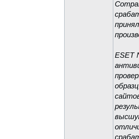
Compar
сраба
принял
произ
ESET N
антив
провер
образц
сайтов
резуль
высшую
отличи
срабат