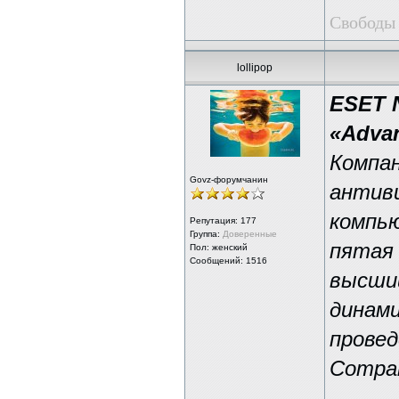
Свободы 
lollipop
ESET 
«Adva
Компа
Govz-форумчанин
антиви
компь
Репутация:
177
Группа:
Доверенные
пятая
Пол: женский
Сообщений: 1516
высши
динам
провед
Compar