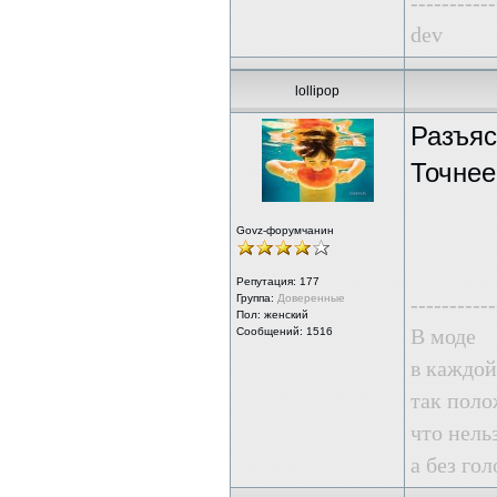
-----------
dev
lollipop
Разъяс
Точнее
Govz-форумчанин
Репутация:
177
Группа:
Доверенные
-----------
Пол: женский
В моде
Сообщений: 1516
в каждой
так поло
что нель
а без го