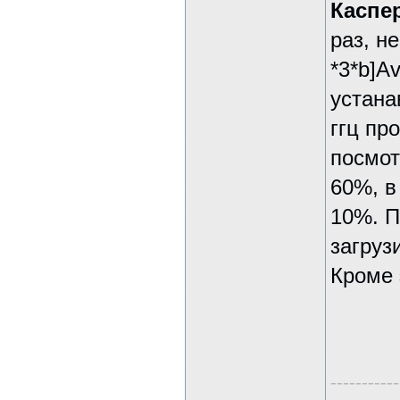
Каспе
раз, н
*3*b]Av
устана
ггц пр
посмот
60%, в
10%. П
загруз
Кроме 
-----------