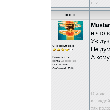
dev
lollipop
Musta
и что 
Уж луч
Govz-форумчанин
Не дум
А кому
Репутация:
177
Группа:
Доверенные
Пол: женский
Сообщений: 1516
-----------
В моде
в каждой
так поло