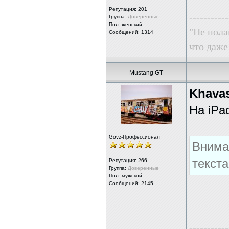
Репутация:
201
-----------
Группа:
Доверенные
Пол: женский
"Не пола
Сообщений: 1314
что даже
Mustang GT
Khava
На iPa
Govz-Профессионал
Внима
текст
Репутация:
266
Группа:
Доверенные
Пол: мужской
Сообщений: 2145
-----------