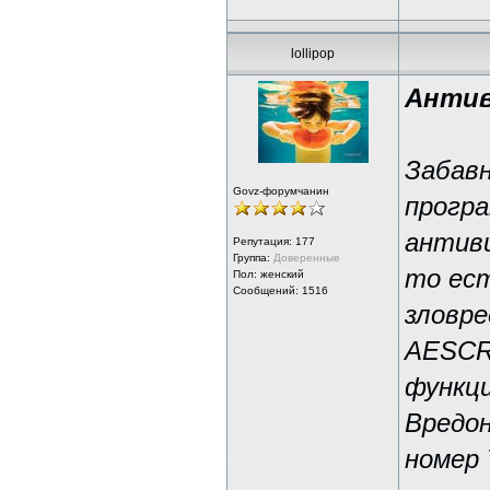
lollipop
Антив
Забавн
Govz-форумчанин
програ
антиви
Репутация:
177
Группа:
Доверенные
то ест
Пол: женский
Сообщений: 1516
зловр
AESCRI
функци
Вредо
номер 