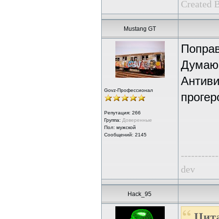
Created 
Mustang GT
Поправ
Думаю,
Антиви
Govz-Профессионал
прогер
Репутация:
266
Группа:
Доверенные
Пол: мужской
Сообщений: 2145
-----------
dev
Hack_95
Цита