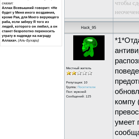
чтобы сде
сказал:
Аллах Всевышний говорит: «Не
неочечен
будет у Меня иного воздаяния,
кроме Рая, для Моего верующего
раба, если заберу Я того из
людей, которого он любил, а он
Hack_95
станет безропотно переносить
утрату в надежде на награду
*1*Отд
Аллаха».
(Аль-Бухари)
антиви
распоз
Местный житель
поведе
предот
Репутация:
10
Группа:
Посетители
обновл
Пол: мужской
Сообщений: 125
компу 
превос
умеет 
сообща