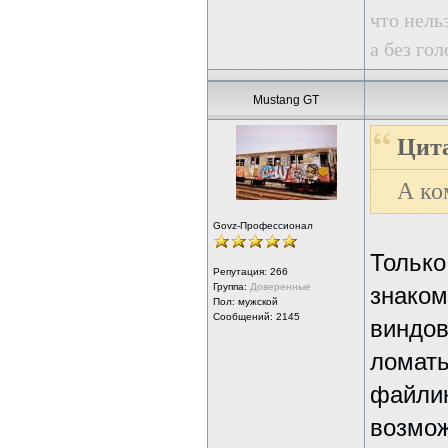
что нель
а без го
Mustang GT
Цита
А ко
Govz-Профессионал
Только
Репутация:
266
Группа:
Доверенные
знаком
Пол: мужской
Сообщений: 2145
виндов
ломать
файлик
возмож