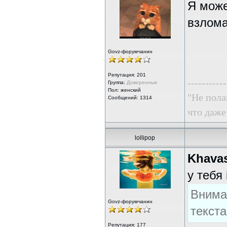
Я може
взлома
Govz-форумчанин
Репутация:
201
-----------
Группа:
Доверенные
Пол: женский
"Не пола
Сообщений: 1314
что даже
lollipop
Khava
у тебя 
Внима
Govz-форумчанин
текст
Репутация:
177