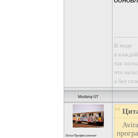
обновл
-----------
В моде
в каждой
так поло
что нель
а без го
Mustang GT
Цита
Avir
прогр
Govz-Профессионал