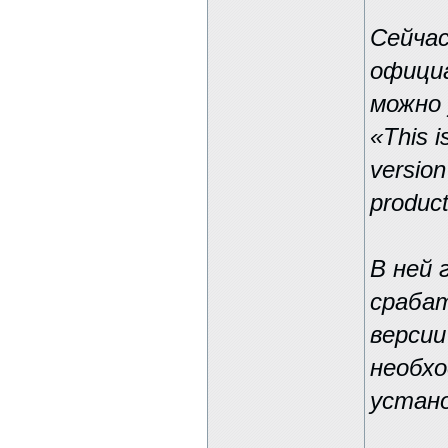
Сейчас
официа
можно
«This i
version
product
В ней 
срабат
версии
необхо
устано