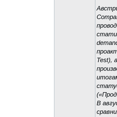
Австри
Compar
провод
статич
demand
проакт
Test),
произв
итога
стату
(«Про
В авгу
сравн