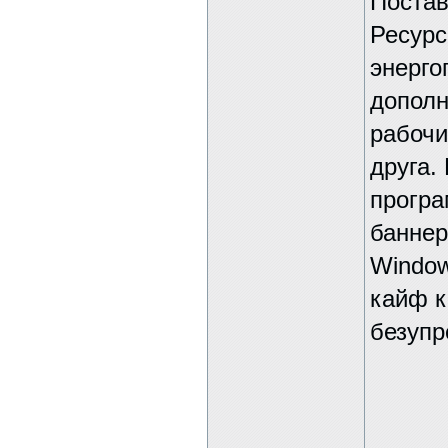
Постав
Ресурс
энерго
дополн
рабочи
друга.
програ
баннер
Window
кайф к
безупр