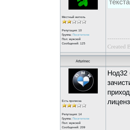
текст
Местный житель
Репутация:
10
Группа:
Посетители
-----------
Пол: мужской
Сообщений: 125
Created 
Arturinec
Нод32 
зачист
приход
лиценз
Есть прописка
Репутация:
14
Группа:
Посетители
Пол: мужской
Сообщений: 209