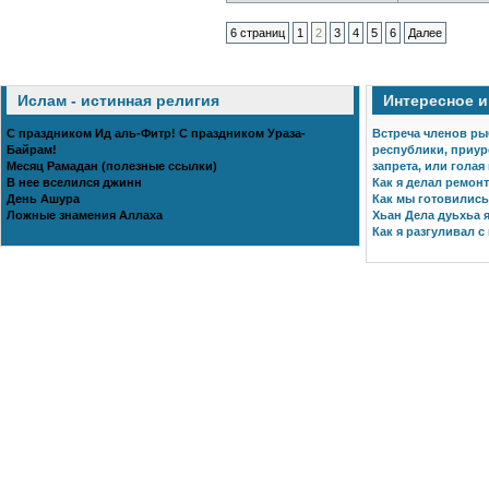
6 страниц
1
2
3
4
5
6
Далее
Ислам - истинная религия
Интересное 
С праздником Ид аль-Фитр! С праздником Ураза-
Встреча членов ры
Байрам!
республики, приур
Месяц Рамадан (полезные ссылки)
запрета, или голая
В нее вселился джинн
Как я делал ремонт
День Ашура
Как мы готовились 
Ложные знамения Аллаха
Хьан Дела дуьхьа я
Как я разгуливал с