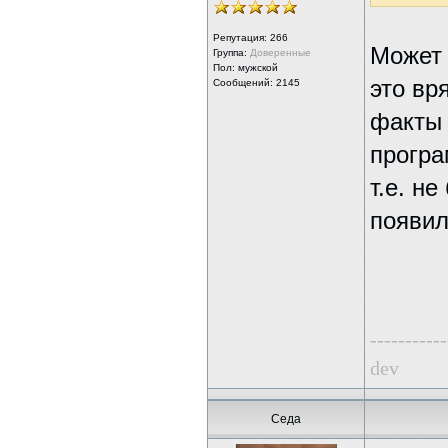
Репутация:
266
Может 
Группа:
Доверенные
Пол: мужской
это вр
Сообщений: 2145
факты 
програ
т.е. н
появил
-----------
dev
Седа