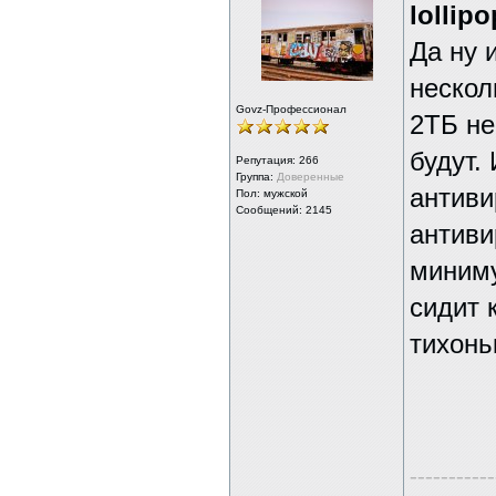
lollipo
Да ну 
нескол
Govz-Профессионал
2ТБ не
будут.
Репутация:
266
Группа:
Доверенные
антиви
Пол: мужской
Сообщений: 2145
антиви
миниму
сидит 
тихонь
-----------