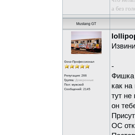
а без го
Mustang GT
lollipo
Извини
Govz-Профессионал
-
Фишка 
Репутация:
266
Группа:
Доверенные
как на
Пол: мужской
Сообщений: 2145
тут не
он теб
Присут
ОС отк