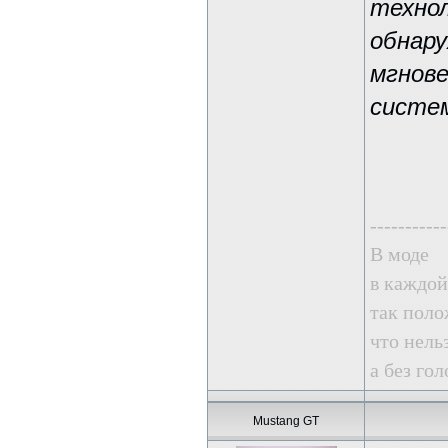
технол
обнару
мгнов
систе
-----------
В моде
в каждой
так поло
что нель
а без го
Mustang GT