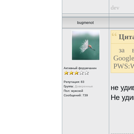
dev
bugmenot
Цита
за 
Goog
PWS:W
Активный форумчанин
Репутация:
83
не уди
Группа:
Доверенные
Пол: мужской
Сообщений: 739
Не уди
-----------