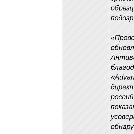
образц
подозр
«Прове
обнов
Антив
благод
«Advan
дирек
росси
показ
усовер
обнару