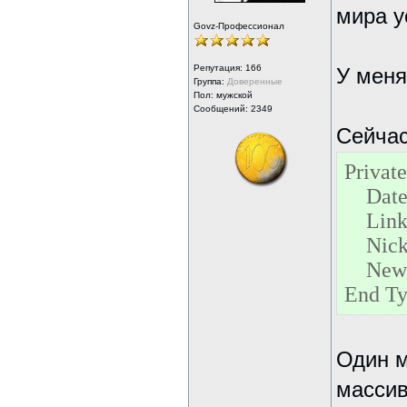
мира у
Govz-Профессионал
Репутация:
166
У меня
Группа:
Доверенные
Пол: мужской
Сообщений: 2349
Сейчас
Privat
Date 
Link 
Nick 
News 
End T
Один м
массив