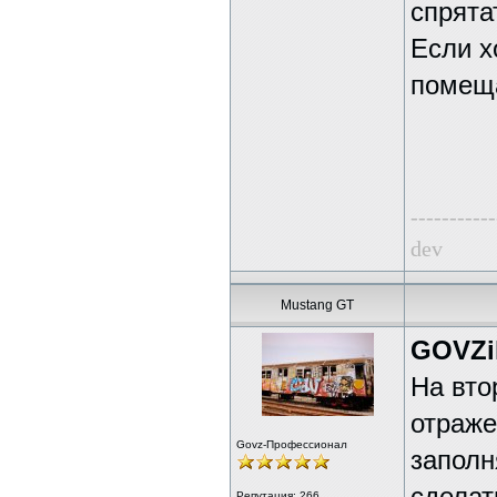
спрята
Если х
помещ
-----------
dev
Mustang GT
GOVZil
На вто
отраже
Govz-Профессионал
заполн
Репутация:
266