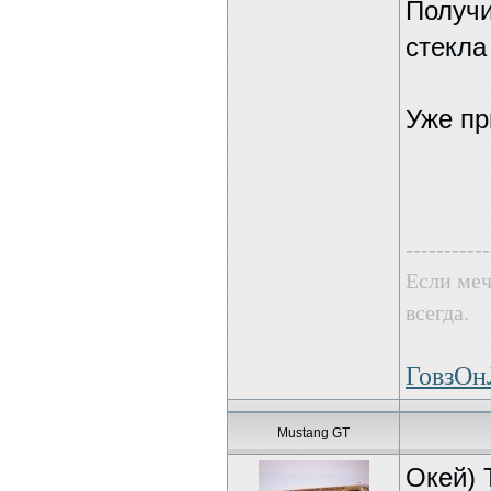
Получи
стекла
Уже пр
-----------
Если меч
всегда.
ГовзО
Mustang GT
Окей) 