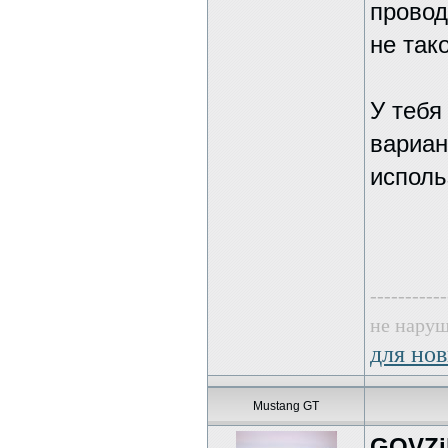
провод
не так
У тебя
вариан
исполь
-----------
не наруш
для нов
Mustang GT
GOVZil