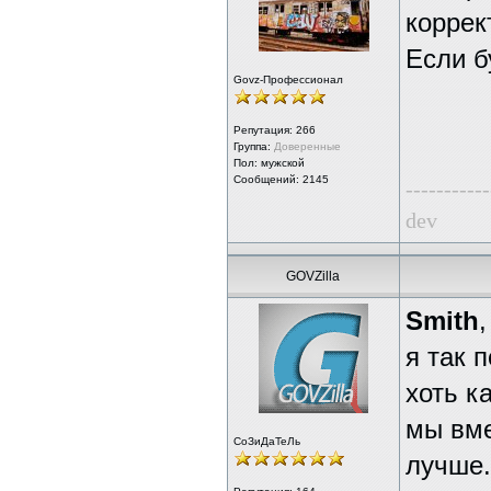
коррек
Если б
Govz-Профессионал
Репутация:
266
Группа:
Доверенные
Пол: мужской
Сообщений: 2145
-----------
dev
GOVZilla
Smith
,
я так 
хоть к
мы вме
СоЗиДаТеЛь
лучше.