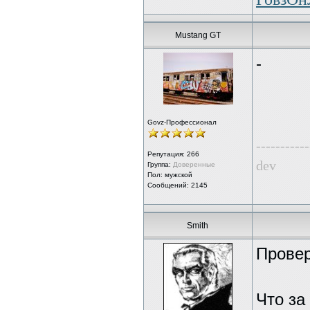
Mustang GT
-
Govz-Профессионал
-----------
Репутация:
266
dev
Группа:
Доверенные
Пол: мужской
Сообщений: 2145
Smith
Провер
Что за