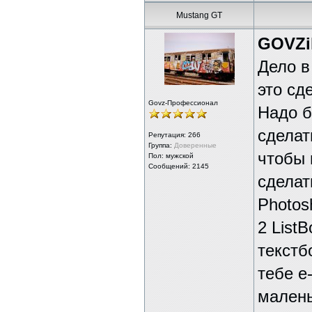
Mustang GT
GOVZil
Дело в
это сд
Govz-Профессионал
Надо б
сделат
Репутация:
266
Группа:
Доверенные
чтобы 
Пол: мужской
Сообщений: 2145
сделат
Photos
2 List
текстб
тебе e
малень