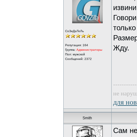
извини
Говори
только
СоЗиДаТеЛь
Размер
Репутация:
164
Жду.
Группа:
Администраторы
Пол: мужской
Сообщений: 2372
-----------
не наруш
для нов
Smith
Сам не