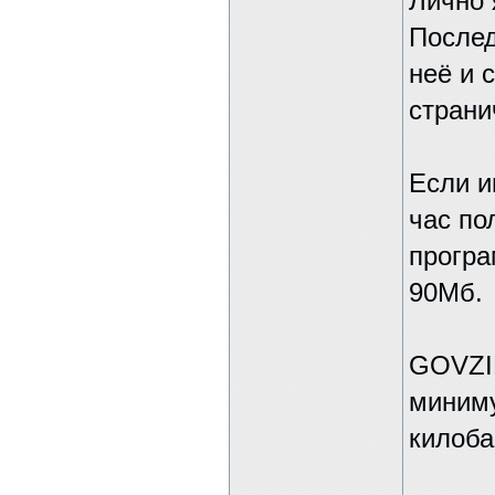
Лично 
Послед
неё и 
страни
Если и
час по
програ
90Мб.
GOVZIL
миниму
килоба