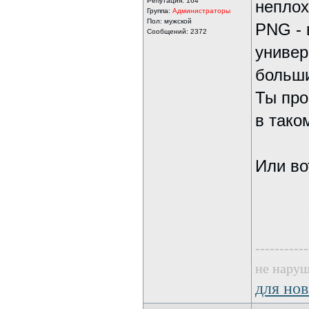
Репутация:
164
неплох
Группа:
Администраторы
Пол: мужской
PNG - 
Сообщений: 2372
универ
больши
Ты про
в тако
Или во
-----------
не наруш
для нов