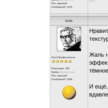
dev
Пол: мужской
Сообщений: 2145
Smith
Нравит
тексту
Жаль н
Govz-Профессионал
эффект
Репутация:
166
тёмное
Группа:
Доверенные
Пол: мужской
Сообщений: 2349
И ещё,
вдавле