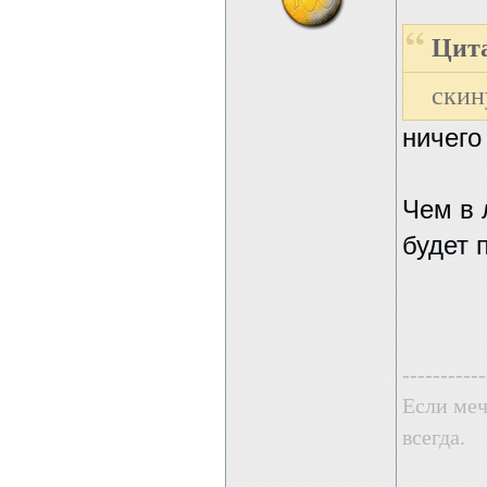
Цита
скин
ничего 
Чем в 
будет 
-----------
Если меч
всегда.