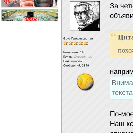
За чет
объяви
Цита
Govz-Профессионал
похо
Репутация:
166
Группа:
Доверенные
Пол: мужской
Сообщений: 2349
напри
Внима
текст
По-мое
Наш ко