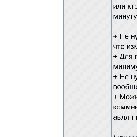
или кт
минуту
+ Не н
что из
+ Для 
миним
+ Не н
вообще
+ Можн
коммен
аьлл п