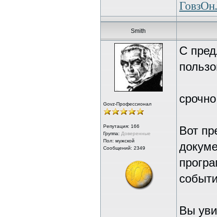
ГовзО
Smith
С пред
пользо
срочно
Govz-Профессионал
Репутация:
166
Вот пр
Группа:
Доверенные
Пол: мужской
докуме
Сообщений: 2349
програ
событи
Вы уви