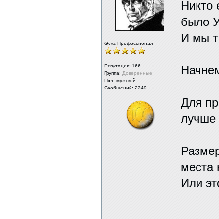
Никто 
было У
И мы т
Govz-Профессионал
Репутация:
166
Начнем
Группа:
Доверенные
Пол: мужской
Сообщений: 2349
Для пр
лучше
Размер
места 
Или эт