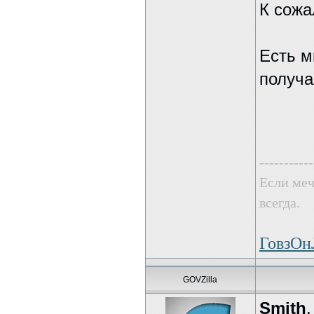
К сожа
Есть м
получа
-----------
Если меч
всегда.
ГовзО
GOVZilla
Smith
,