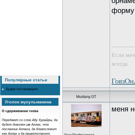
орнаме
форму
-----------
Если меч
всегда.
ГовзО
Популярные статьи
Будни госслужащего
Mustang GT
Уголок мусульманина
меня н
О сдерживании гнева
Передают со слов Абу Хурайры, да
будет доволен им Аллах, что
посланник Аллаха, да благословит
его Аллах и да приветствует,
Govz-Профессионал