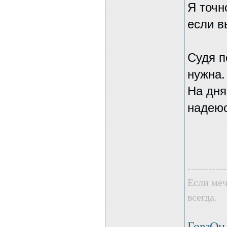
Я точн
если в
Судя п
нужна.
На дня
надеюс
-----------
Если меч
всегда.
ГовзО