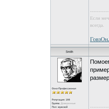
-----------
Если меч
всегда.
ГовзО
Smith
Помоем
пример
размер
Govz-Профессионал
Репутация:
166
Группа:
Доверенные
-----------
Пол: мужской