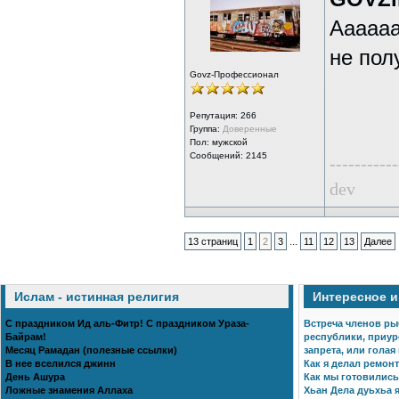
Аааааа
не пол
Govz-Профессионал
Репутация:
266
Группа:
Доверенные
Пол: мужской
Сообщений: 2145
-----------
dev
...
13 страниц
1
2
3
11
12
13
Далее
Ислам - истинная религия
Интересное 
С праздником Ид аль-Фитр! С праздником Ураза-
Встреча членов ры
Байрам!
республики, приур
Месяц Рамадан (полезные ссылки)
запрета, или голая
В нее вселился джинн
Как я делал ремонт
День Ашура
Как мы готовились 
Ложные знамения Аллаха
Хьан Дела дуьхьа я