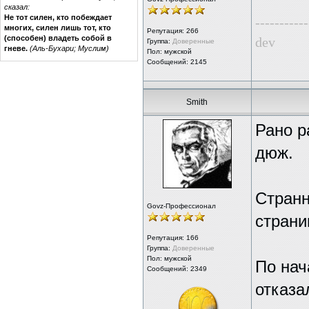
сказал:
Не тот силен, кто побеждает
-----------
многих, силен лишь тот, кто
Репутация:
266
(способен) владеть собой в
dev
Группа:
Доверенные
гневе.
(Аль-Бухари; Муслим)
Пол: мужской
Сообщений: 2145
Smith
Рано р
дюж.
Странн
Govz-Профессионал
страни
Репутация:
166
Группа:
Доверенные
Пол: мужской
По нач
Сообщений: 2349
отказа