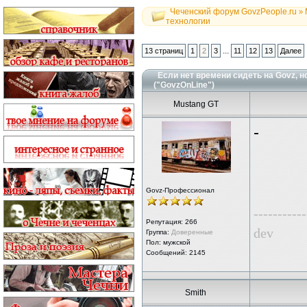
Чеченский форум GovzPeople.ru
»
технологии
...
13 страниц
1
2
3
11
12
13
Далее
Если нет времени сидеть на Govz, н
("GovzOnLine")
Mustang GT
-
Govz-Профессионал
-----------
Репутация:
266
dev
Группа:
Доверенные
Пол: мужской
Сообщений: 2145
Smith