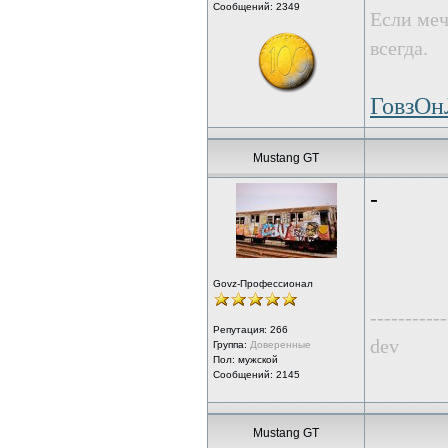
Сообщений: 2349
Если меч
всегда.
ГовзО
Mustang GT
-
Govz-Профессионал
-----------
Репутация:
266
dev
Группа:
Доверенные
Пол: мужской
Сообщений: 2145
Mustang GT