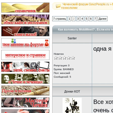
Чеченский форум GovzPeople.ru
»
технологии
7 страниц
1
2
3
4
5
6
7
Далее
Как взломать MobiMeet? , Если кто то
Santer
одна я
Новичок
Репутация:
0
Группа: BANNED
Пол: женский
Сообщений: 5
Донки-ХОТ
Все хо
очень 