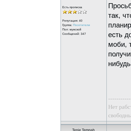
Просьб
Есть прописка
так, ч
Репутация:
40
планир
Группа:
Посетители
Пол: мужской
есть д
Сообщений: 347
моби, 
получи
нибудь 
-----------
Нет рабс
свободны
Tenie Tempah