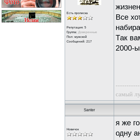
жизнен
Есть прописка
Все хо
набира
Репутация:
5
Группа:
Доверенные
Так ва
Пол: мужской
Сообщений: 217
2000-ы
-----------
самый лу
Santer
я же г
Новичок
одну а