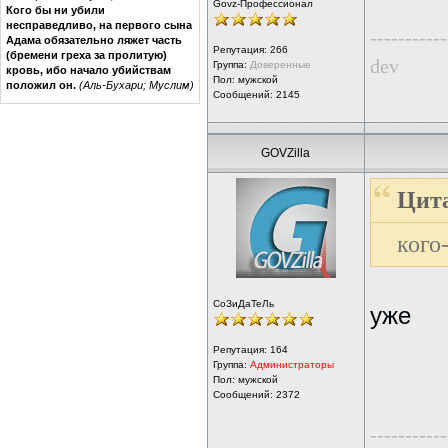
Govz-Профессионал
Кого бы ни убили
несправедливо, на первого сына
-----------
Адама обязательно ляжет часть
Репутация:
266
(бремени греха за пролитую)
dev
Группа:
Доверенные
кровь, ибо начало убийствам
Пол: мужской
положил он.
(Аль-Бухари; Муслим)
Сообщений: 2145
GOVZilla
Цита
кого
СоЗиДаТеЛь
уже
Репутация:
164
Группа:
Администраторы
Пол: мужской
Сообщений: 2372
-----------