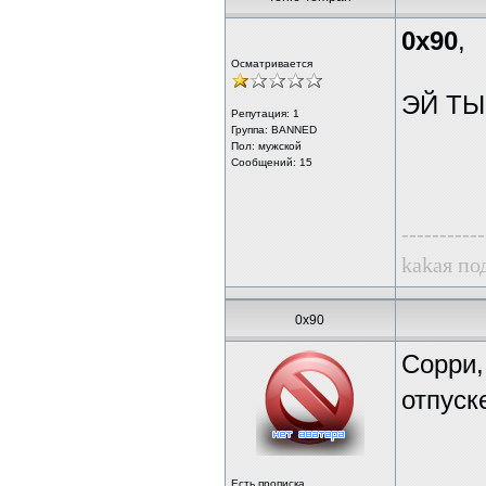
0x90
,
Осматривается
ЭЙ ТЫ
Репутация:
1
Группа: BANNED
Пол: мужской
Сообщений: 15
-----------
kаkая по
0x90
Сорри,
отпуск
Есть прописка