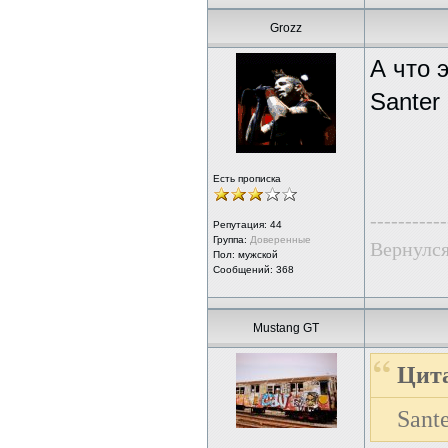
Grozz
А что 
Santer
Есть прописка
-----------
Репутация:
44
Группа:
Доверенные
Вернулся
Пол: мужской
Сообщений: 368
Mustang GT
Цита
Sant