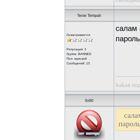
Tenie Tempah
салам 
Осматривается
пароль
Репутация:
1
Группа: BANNED
Пол: мужской
Сообщений: 15
-----------
kаkая по
0x90
сал
пароль