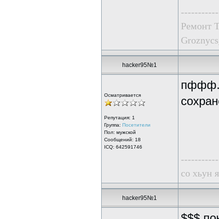
-----------
Ремонт 
Groznycs
hacker95№1
пффф..
Осматривается
сохран
Репутация:
1
Группа:
Посетители
Пол: мужской
Сообщений: 18
ICQ: 642591746
-----------
со хьун я
hacker95№1
$$$ по