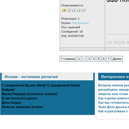
Осматривается
Репутация:
1
Группа:
Посетители
Пол: мужской
Сообщений: 18
-----------
ICQ: 642591746
со хьун я
7 страниц
1
2
3
4
5
6
7
Далее
Ислам - истинная религия
Интересное 
С праздником Ид аль-Фитр! С праздником Ураза-
Встреча членов ры
Байрам!
республики, приур
Месяц Рамадан (полезные ссылки)
запрета, или голая
В нее вселился джинн
Как я делал ремонт
День Ашура
Как мы готовились 
Ложные знамения Аллаха
Хьан Дела дуьхьа я
Как я разгуливал с