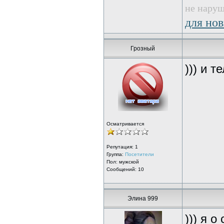
не наруш
для нов
Грозный
))) и т
Осматривается
Репутация:
1
Группа:
Посетители
Пол: мужской
Сообщений: 10
Элина 999
))) я 