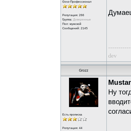
Govz-Профессионал
Думае
Репутация:
266
Группа:
Доверенные
Пол: мужской
Сообщений: 2145
-----------
dev
Grozz
Musta
Ну тог
вводит
соглас
Есть прописка
Репутация:
44