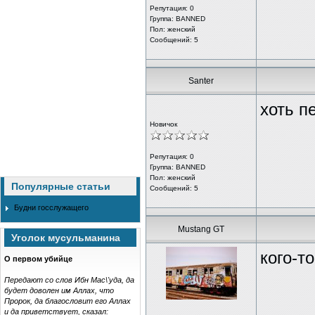
Репутация:
0
Группа: BANNED
Пол: женский
Сообщений: 5
Santer
хоть п
Новичок
Репутация:
0
Группа: BANNED
Пол: женский
Популярные статьи
Сообщений: 5
Будни госслужащего
Mustang GT
Уголок мусульманина
кого-т
О первом убийце
Передают со слов Ибн Мас\'уда, да
будет доволен им Аллах, что
Пророк, да благословит его Аллах
и да приветствует, сказал: