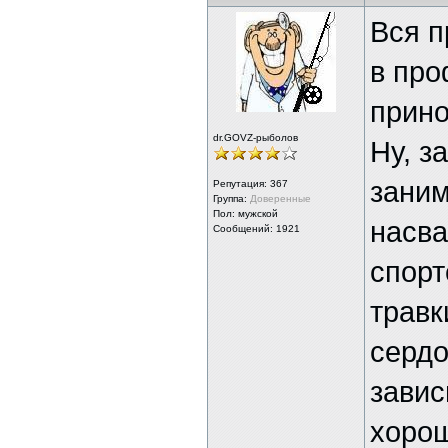
Вся п
в про
прино
dr.GOVZ-рыболов
Ну, з
заним
Репутация:
367
Группа:
Доверенные
Пол: мужской
насва
Сообщений: 1921
спорт
травк
сердо
завис
хорош