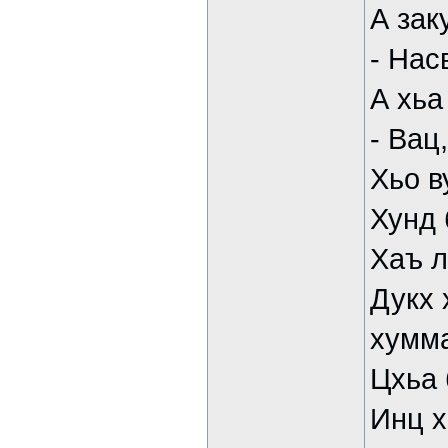
А зак
- Нас
А хьа
- Вац
Хьо в
Хунд 
Хаъ л
Дукх 
хумма
Цхьа 
Инц х