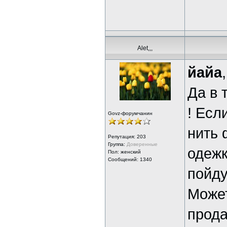
Alet,,,
йайа
,
Да в 
! Есл
Govz-форумчанин
нить 
Репутация:
203
Группа:
Доверенные
одежк
Пол: женский
Сообщений: 1340
пойду
Может
прода