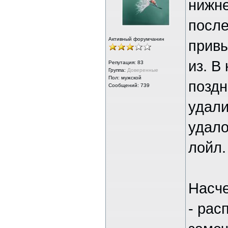
нижне
после
Активный форумчанин
привы
из. В
Репутация:
83
Группа:
Доверенные
Пол: мужской
поздн
Сообщений: 739
удали
удало
лойл.
Насче
- рас