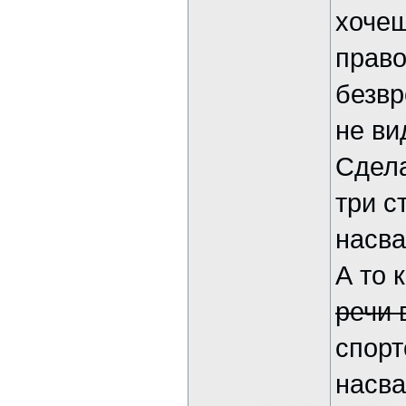
хочеш
право
безвр
не ви
Сдела
три с
насва
А то 
речи 
спорт
насва