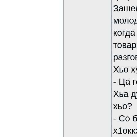
Зашел
молод
когда
товар
разго
Хьо х
- Ца 
Хьа д
хьо?
- Со 
х1окк