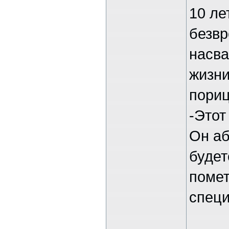
10 ле
безвр
насва
жизни
пориц
-Этот
Он аб
будет
помет
специ