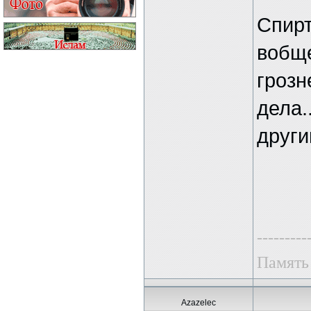
Спирт
вобще
грозн
дела.
други
---------
Память
Azazelec