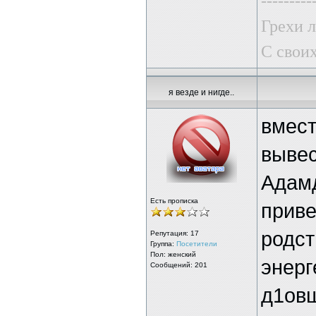
---------
Грехи 
С своих
я везде и нигде..
вмест
вывес
Адамд
Есть прописка
приве
родст
Репутация:
17
Группа:
Посетители
Пол: женский
энерг
Сообщений: 201
д1овш