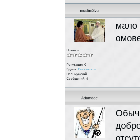
muslimSvu
мало 
омов
Новичок
Репутация:
0
Группа:
Посетители
Пол: мужской
Сообщений: 4
Adamdoc
Обычн
добро
отсут