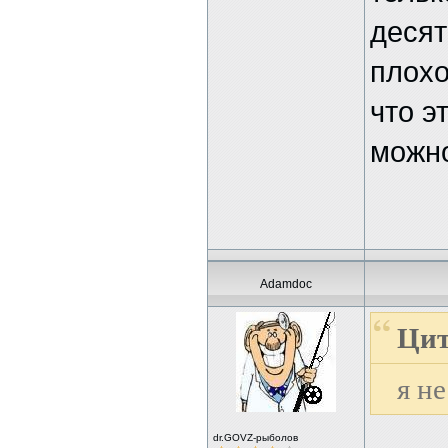
десят
плохо
что э
можно
Adamdoc
Цит
я не
dr.GOVZ-рыболов