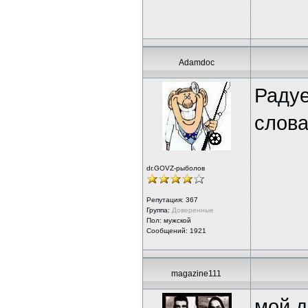
Adamdoc
Радуе
слова
dr.GOVZ-рыболов
Репутация:
367
Группа:
Доверенные
Пол: мужской
Сообщений: 1921
magazine111
мой д