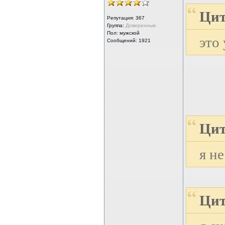
Цит
Репутация:
367
Группа:
Доверенные
Пол: мужской
это
Сообщений: 1921
Цит
я н
Цит