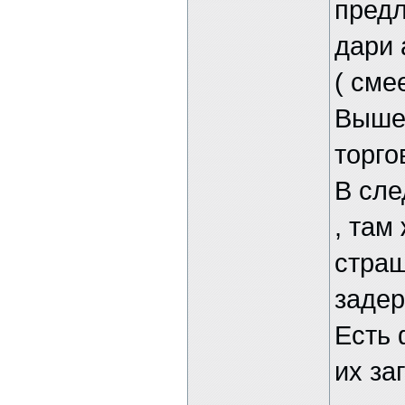
предл
дари 
( сме
Вышел
торго
В сл
, там
страш
задер
Есть 
их за