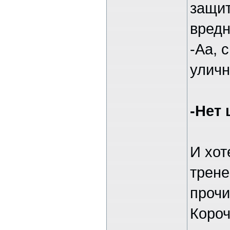
защит
вредн
-Аа, 
уличн
-Нет 
И хот
трене
прочи
Короч