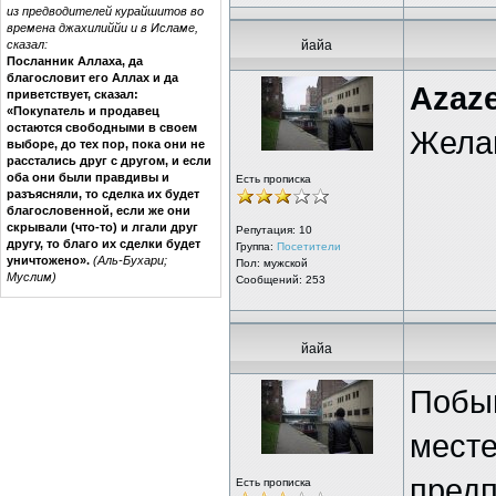
из предводителей курайшитов во
времена джахилиййи и в Исламе,
сказал:
йайа
Посланник Аллаха, да
благословит его Аллах и да
Azaze
приветствует, сказал:
«Покупатель и продавец
остаются свободными в своем
Желан
выборе, до тех пор, пока они не
расстались друг с другом, и если
оба они были правдивы и
Есть прописка
разъясняли, то сделка их будет
благословенной, если же они
скрывали (что-то) и лгали друг
Репутация:
10
другу, то благо их сделки будет
Группа:
Посетители
уничтожено».
(Аль-Бухари;
Пол: мужской
Муслим)
Сообщений: 253
йайа
Побыв
месте
предп
Есть прописка