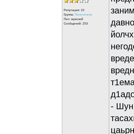
заним
Репутация:
10
Группа:
Посетители
Пол: мужской
давно
Сообщений: 253
йолчх
негод
вреде
вредн
т1ема
д1адо
- Шун
тасах
цаьрн