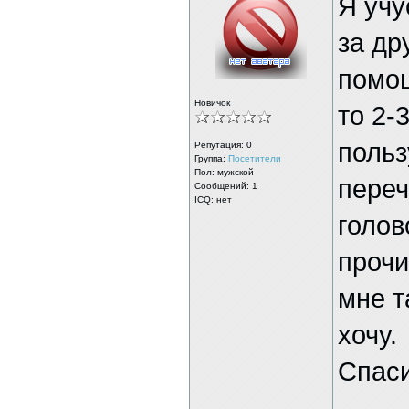
Я учу
за др
помощ
Новичок
то 2-
польз
Репутация:
0
Группа:
Посетители
Пол: мужской
переч
Сообщений: 1
ICQ: нет
голов
прочи
мне т
хочу.
Спас