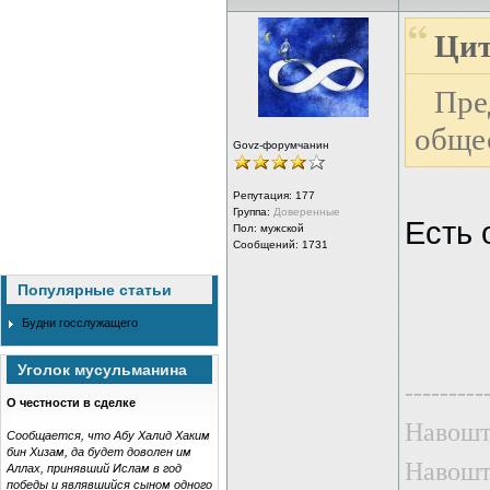
Цит
Пре
обще
Govz-форумчанин
Репутация:
177
Группа:
Доверенные
Есть 
Пол: мужской
Сообщений: 1731
Популярные статьи
Будни госслужащего
Уголок мусульманина
---------
О честности в сделке
Навошта
Сообщается, что Абу Халид Хаким
бин Хизам, да будет доволен им
Навошта
Аллах, принявший Ислам в год
победы и являвшийся сыном одного