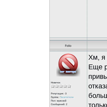
Follo
Хм, я
Еще р
привы
Новичок
отказ
больш
Репутация:
-3
Группа:
Посетители
Пол: мужской
тольк
Сообщений: 2