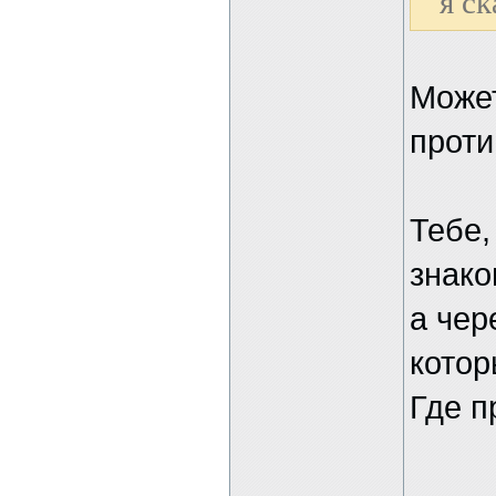
я с
Может
проти
Тебе,
знако
а чер
котор
Где п