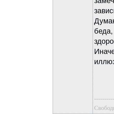
замеч
завис
Думаю
беда,
здоро
Иначе
иллю
---------
Свободы