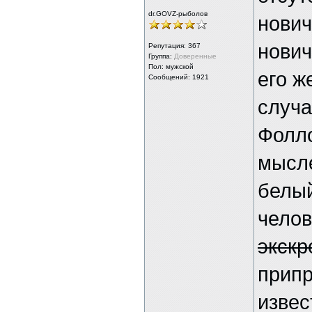
dr.GOVZ-рыболов
нович
нович
Репутация:
367
Группа:
Доверенные
Пол: мужской
его ж
Сообщений: 1921
случа
Фолло
мысле
белый
челов
экск
припр
извес