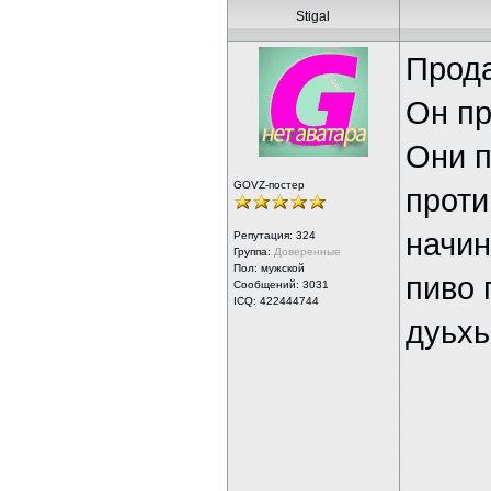
Stigal
Прода
Он пр
Они п
GOVZ-постер
проти
начин
Репутация:
324
Группа:
Доверенные
Пол: мужской
пиво 
Сообщений: 3031
ICQ: 422444744
дуьхь