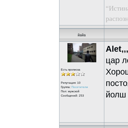
“Истин
распоз
йайа
Alet,,
цар л
Хорош
Есть прописка
посто
Репутация:
10
Группа:
Посетители
Пол: мужской
йолш 
Сообщений: 253