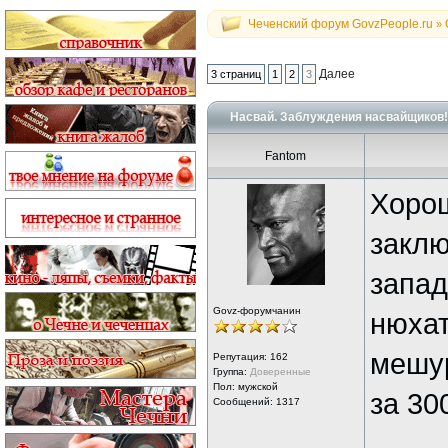
Чеченский форум GovzPeople.ru
»
Далее
3 страниц
1
2
3
Насвай. Заблуждения насвайщиков!
Fantom
Хорош
заклю
запад
Govz-форумчанин
нюхат
мешур
Репутация:
162
Группа:
Доверенные
Пол: мужской
за 30
Сообщений: 1317