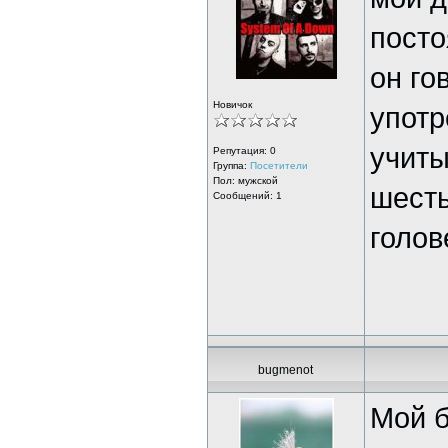
посто
он го
Новичок
употр
учиты
Репутация:
0
Группа:
Посетители
Пол: мужской
шесть
Сообщений: 1
голов
bugmenot
Мой б