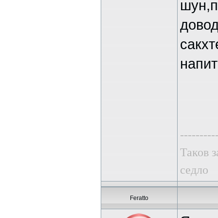
шун,п
довод
сакхт
напит
---------
Таков з
седло
Feratto