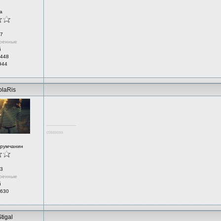
а
7
ренные
й
 448
944
olaRis
--------------------
cosmoss
орумчанин
3
ренные
й
 630
tigal