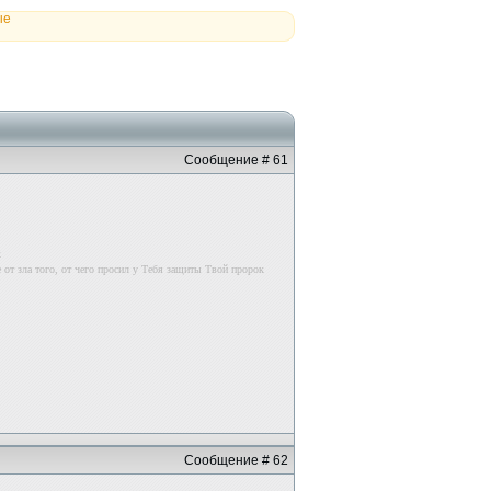
ые
Сообщение # 61
к
 от зла того, от чего просил у Тебя защиты Твой пророк
Сообщение # 62