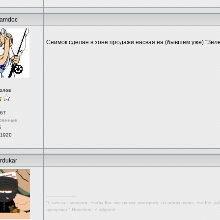
amdoc
Снимок сделан в зоне продажи насвая на (бывшем уже) "Зел
олов
67
ренные
й
 1920
rdukar
--------------------
"Сначала я молился, чтобы Бог послал мне велосипед, но потом понял, что Бог раб
прощении." Homelion. Flashpoint