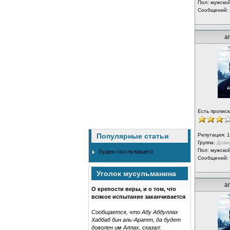
Пол: мужско
Сообщений:
a
Есть прописк
Популярные статьи
Репутация:
1
Группа:
Дове
Пол: мужско
Будни госслужащего
Сообщений:
Уголок мусульманина
a
О крепости веры, и о том, что
всякое испытание заканчивается
Сообщается, что Абу Абдуллах
Хаббаб бин аль-Аратт, да будет
доволен им Аллах, сказал: