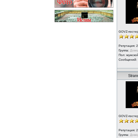
GOVZ-посте
Репутация:
2
Группа:
Дове
Пол: мужско
Сообщений:
Strann
GOVZ-посте
Репутация:
2
Группа:
Дове