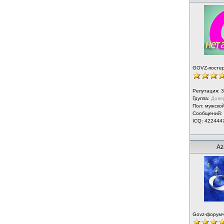
GOVZ-посте
Репутация:
3
Группа:
Дове
Пол: мужско
Сообщений:
ICQ: 422444
Az
Govz-форум