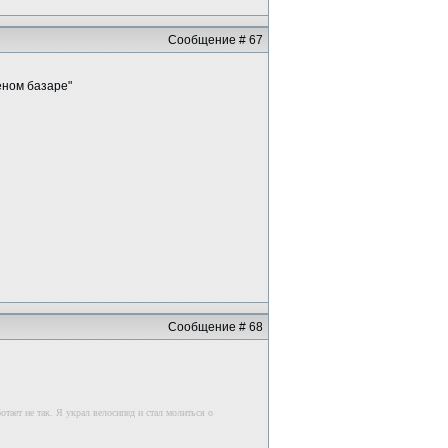
Сообщение # 67
еном базаре"
Сообщение # 68
отает не так. Я украл велосипед и стал молиться о