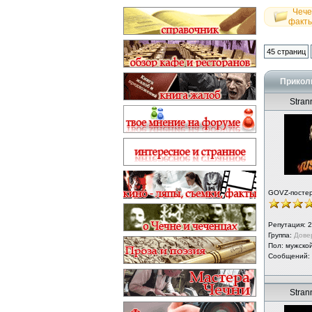
Чече
факт
45 страниц
Приколь
Strann
GOVZ-посте
Репутация:
2
Группа:
Дове
Пол: мужско
Сообщений:
Strann