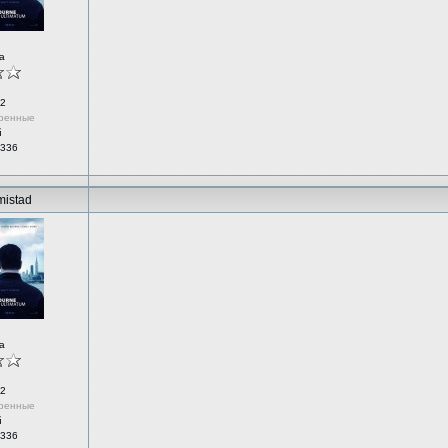
а
2
ренные
й
 336
mistad
а
2
ренные
й
 336