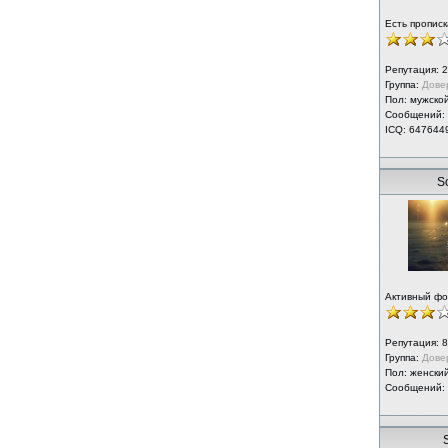
Есть прописк
Репутация:
2
Группа:
Дове
Пол: мужско
Сообщений:
ICQ: 647644
S
Активный ф
Репутация:
8
Группа:
Дове
Пол: женски
Сообщений:
S