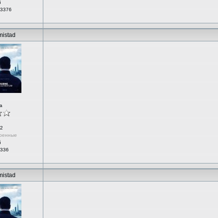
й
 3376
mistad
а
2
ренные
й
 336
mistad