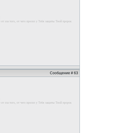
к
 от зла того, от чего просил у Тебя защиты Твой пророк
Сообщение # 63
к
 от зла того, от чего просил у Тебя защиты Твой пророк