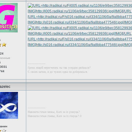
р
24
ренные
й
--------------------
 3031
Грехи людей пересчитать ты так усердно рвёшься?
744
С своих начни, и до чужих едва ли доберешься.
azelec
--------------------
Навошта гэтыя межы, Калі за іх рэжуць?
Навошта гэтыя гімны, Калі за іх гінуць? ©
чанин