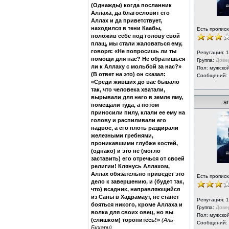
(Однажды) когда посланник
Аллаха, да благословит его
Аллах и да приветствует,
находился в тени Каабы,
Есть прописк
положив себе под голову свой
плащ, мы стали жаловаться ему,
говоря: «Не попросишь ли ты
Репутация:
1
помощи для нас? Не обратишься
Группа:
Дове
ли к Аллаху с мольбой за нас?»
Пол: мужско
(В ответ на это) он сказал:
Сообщений:
«Среди живших до вас бывало
так, что человека хватали,
вырывали для него в земле яму,
a
помещали туда, а потом
приносили пилу, клали ее ему на
голову и распиливали его
надвое, а его плоть раздирали
железными гребнями,
проникавшими глубже костей,
(однако) и это не (могло
заставить) его отречься от своей
религии! Клянусь Аллахом,
Аллах обязательно приведет это
Есть прописк
дело к завершению, и (будет так,
что) всадник, направляющийся
из Саны в Хадрамаут, не станет
Репутация:
1
бояться никого, кроме Аллаха и
Группа:
Дове
волка для своих овец, но вы
Пол: мужско
(слишком) торопитесь!»
(Аль-
Сообщений:
Бухари)