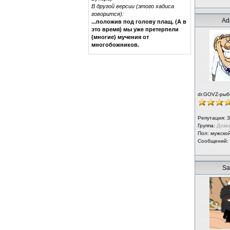
В другой версии (этого хадиса
говорится):
Ad
...положив под голову плащ. (А в
это время) мы уже претерпели
(многие) мучения от
многобожников.
dr.GOVZ-рыб
Репутация:
3
Группа:
Дове
Пол: мужско
Сообщений:
Sa