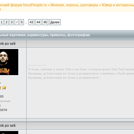
нский форум GovzPeople.ru
Мнения, опросы, разговоры
Юмор и интересн
»
»
ы
...
1
2
3
4
5
43
44
45
Далее
ные картинки, карикатуры, приколы, фотографии
ik po seti
--------------------
О Аллах, поистине, я прошу Тебя о том благе, о котором просил Тебя Твой проро
Мухаммад, да благословит его Аллах и да приветствует, и прибегаю к Твоей защите
Мухаммад, да благословит его Аллах и да приветствует!
р
05
ренные
й
 3376
ik po seti