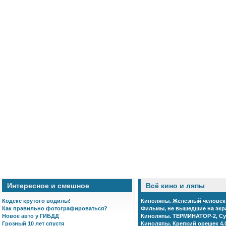
Интересное и смешное
Всё кино и ляпы
Кодекс крутого водилы!
Киноляпы. Железный человек
Как правильно фотографироваться?
Фильмы, не вышедшие на экр
Новое авто у ГИБДД
Киноляпы. ТЕРМИНАТОР-2, Су
Грозный 10 лет спустя
Киноляпы. Крепкий орешек 4.0