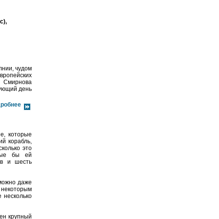
с),
лнии, чудом
европейских
а Смирнова
дующий день
робнее
е, которые
ий корабль,
колько это
орые бы ей
ов и шесть
зможно даже
 некоторым
е несколько
ден крупный