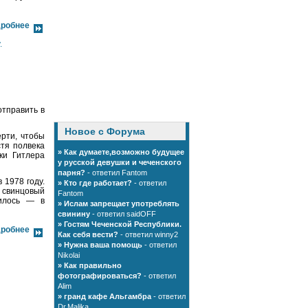
робнее
.
отправить в
Новое с Форума
ерти, чтобы
тя полвека
»
Как думаете,возможно будущее
ки Гитлера
у русской девушки и чеченского
парня?
- ответил Fantom
 1978 году.
»
Кто где работает?
- ответил
и свинцовый
Fantom
нилось — в
»
Ислам запрещает употреблять
свинину
- ответил saidOFF
»
Гостям Чеченской Республики.
робнее
Как себя вести?
- ответил winny2
»
Нужна ваша помощь
- ответил
Nikolai
»
Как правильно
фотографироваться?
- ответил
Alim
»
грaнд кaфe Альгaмбрa
- ответил
Dr.Malika