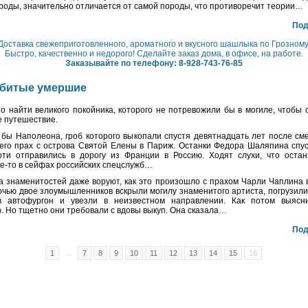
роды, значительно отличается от самой породы, что противоречит теории…
Под
Доставка свежеприготовленного, ароматного и вкусного шашлыка по Грозному
Быстро, качественно и недорого! Сделайте заказ дома, в офисе, на работе.
Заказывайте по телефону: 8-928-743-76-85
убитые умершие
о найти великого покойника, которого не потревожили бы в могиле, чтобы 
 путешествие.
 бы Наполеона, гроб которого выкопали спустя девятнадцать лет после см
его прах с острова Святой Елены в Париж. Останки Федора Шаляпина спус
рти отправились в дорогу из Франции в Россию. Ходят слухи, что остан
де-то в сейфах российских спецслужб…
а знаменитостей даже воруют, как это произошло с прахом Чарли Чаплина в
очью двое злоумышленников вскрыли могилу знаменитого артиста, погрузил
в автофургон и увезли в неизвестном направлении. Как потом выяс
 Но тщетно они требовали с вдовы выкуп. Она сказала…
Под
1
...
7
8
9
10
11
12
13
14
15
16