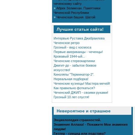
чеченскому сайту.
»
Абрек Зелимхан. Памятники
Чеченской Республики
»
Чеченская башня. Шатой
Лучшие статьи сайта!
Интервью Рустама Джабраилова
Чеченское ретро
Грозный - вид с космоса
Первые американцы - чеченцы!
Кровавый 1944-ый...
Чеченские стереокартинки
Джигит-до - забытое боевое
искусство!
Киноляпы "Терминатор-2".
Нереальная подборка!
Чеченские кузнецы! Мастера мечей!
Как правильно фоткаться?
Чеченский ДЖИП - своими руками!
Грозный 10 лет спустя!
Невероятное и страшное
Энциклопедия странностей.
Знамение Аллаха! - Покажите Мои знамения
людям!
Гитлер - суицид или подстава?