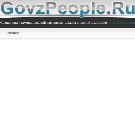
Холодильная камера шоковой заморозки. Шкафы шоковои заморозки
kholodilnii-shkaf.ru
Разное