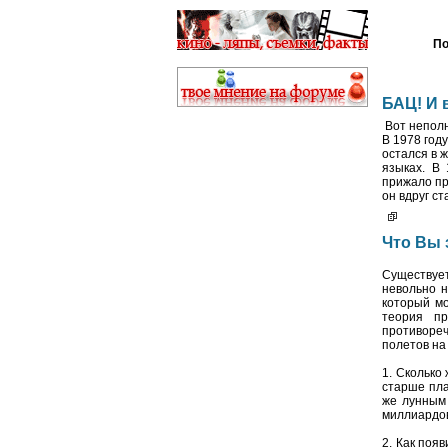
По
БАЦ! И в
Вот неполн
В 1978 год
остался в 
языках. В
прижало пр
он вдруг с
Что Вы 
Существуе
невольно н
который мо
теория пр
противоре
полетов на
1. Сколько
старше пла
же лунным 
миллиардов
2. Как поя