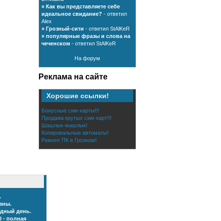
»
Как вы представляете себе
идеальное свидание?
- ответил
Alex
»
Грозный-сити
- ответил StAlKeR
»
популярные фразы и слова на
чеченском
- ответил StAlKeR
На форум
Реклама на сайте
Хорошие ссылки!
Бонусные сим-карты!!!
Продажа крутых сим-карт!!!
Шашлык-машлык!
Копировальные автоматы!
Ремонт ПК в Грозном!
.
аны.
дный день.
 - полная