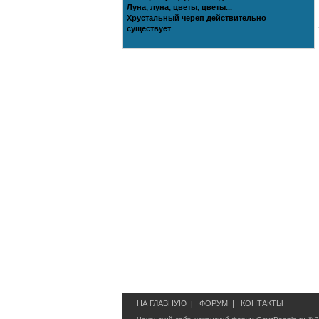
Луна, луна, цветы, цветы...
Хрустальный череп действительно
существует
НА ГЛАВНУЮ
ФОРУМ
|
КОНТАКТЫ
|