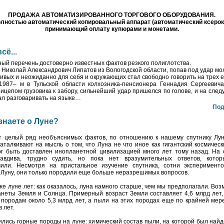
ПРОДАЖА АВТОМАТИЗИРОВАННОГО ТОРГОВОГО ОБОРУДОВАНИЯ.
лностью автоматический копировальный аппарат (автоматический ксерок
принимающий оплату купюрами и монетами.
сё...
ый перечень достоверно известных фактов резкого полиглотства.
у Николай Александрович Липатов из Вологодской области, попав под удар мо
живых и неожиданно для себя и окружающих стал свободно говорить на трех 
 1987– м в Тульской области колхозника-пенсионера Геннадия Сергеевич
ицепом грузовика к забору, сильнейший удар пришелся по голове, и на сле
тал разговаривать на языке…
Под
знаете о Луне?
т целый ряд необъяснимых фактов, по отношению к нашему спутнику Лун
аталкивают на мысль о том, что Луна не что иное как гигантский космическ
г быть доставлен инопланетной цивилизацией много лет тому назад. На с
авдива, трудно судить, но пока нет вразумительных ответов, кот
чили. Несмотря на пристальное изучение спутника, сотни эксперимент
 Луну, они только породили еще больше неразрешимых вопросов.
 же луне лет: как оказалось, луна намного старше, чем мы предполагали. Во
неты Земля и Солнца. Примерный возраст Земли составляет 4,6 млрд лет,
породам около 5,3 млрд лет, а пыли на этих породах еще по крайней мер
 лет.
вились горные породы на луне: химический состав пыли, на которой был най