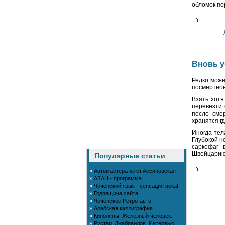
обломок по
Вновь 
Редко можн
посмертное
Взять хотя
перевезти 
после сме
хранятся г
Иногда тел
Глубокой н
саркофаг 
Швейцарию.
Популярные статьи
»
Автомастера из ст.Ассиновская
»
АЗАН - программа
»
Чеченский язык - сенсация века!
»
Годовщина сайта!
»
Чеченское Ретро-авто
»
Арабская каллиграфия
»
Киноляпы. Железный человек.
»
Рустам Джабраилов. Интервью