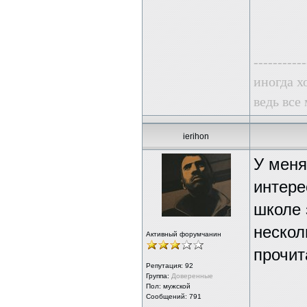
-----------
иногда х
ведь все
ierihon
У меня
интере
школе 
нескол
Активный форумчанин
прочит
Репутация:
92
Группа:
Доверенные
Пол: мужской
Сообщений: 791