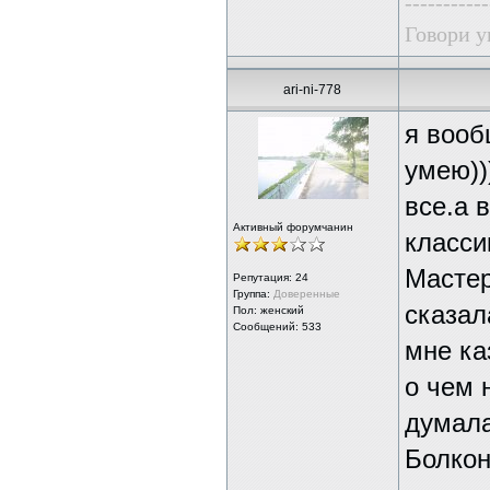
-----------
Говори у
ari-ni-778
я вооб
умею))
все.а 
Активный форумчанин
класси
Мастер
Репутация:
24
Группа:
Доверенные
сказал
Пол: женский
Сообщений: 533
мне ка
о чем 
думала 
Болкон