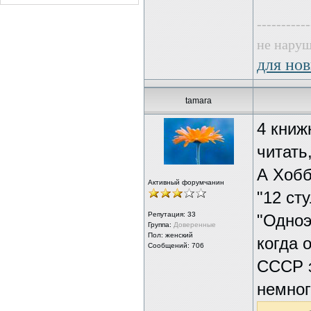
-----------
не наруш
для нов
tamara
4 книж
читать
А Хобб
Активный форумчанин
"12 ст
Репутация:
33
"Одноэ
Группа:
Доверенные
Пол: женский
когда 
Сообщений: 706
СССР з
немного