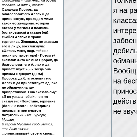
Толкие
Сообщается, что Анас, да будет
доволен им Аллах, сказал:
я на р
Однажды Пророк, да
благословит его Аллах и да
класса
приветствует, проходил мимо
какой-то женщины, которая
стояла у могилы и плакала,
интере
(остановился) и сказал (ей):
«Бойся Аллаха и храни
забвен
терпение». Женщина, не знавшая
его в лицо, воскликнула:
дебиль
«Оставь меня, ведь тебя не
постигло такое горе!» Потом ей
обман
сказали: «Это же был Пророк, да
благословит его Аллах и да
Вообще
приветствует!», - и тогда она
пришла к дверям (дома)
Пророка, да благословит его
на бес
Аллах и да приветствует, однако
не обнаружила там
принос
привратников. Она сказала ему:
«Я не узнала тебя!», - он же
действ
сказал ей: «Поистине, терпение
(больше всего необходимо)
не зву
проявлять при первом
потрясении».
(Аль-Бухари;
Муслим)
В версии Муслима сообщается,
что Анас сказал:
...оплакивавшей своего сына...