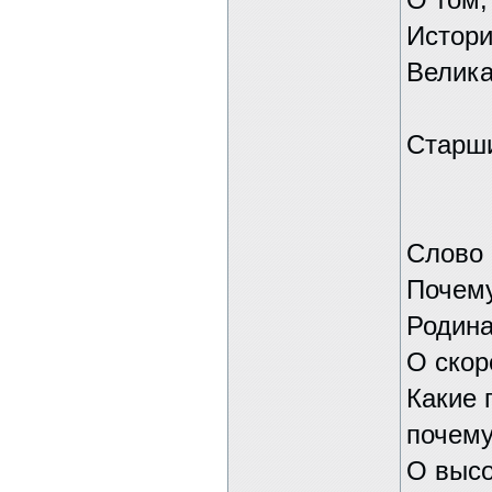
О том,
Истори
Велика
Старши
Слово 
Почему
Родина
О скор
Какие 
почем
О высо