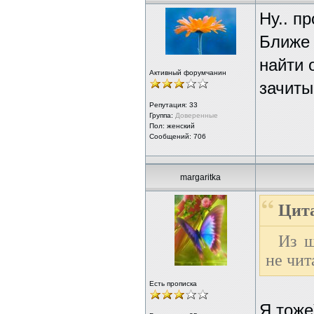
Ну.. п
Ближе 
найти 
Активный форумчанин
зачиты
Репутация:
33
Группа:
Доверенные
Пол: женский
Сообщений: 706
margaritka
Цита
Из ш
не чит
Есть прописка
Я тоже