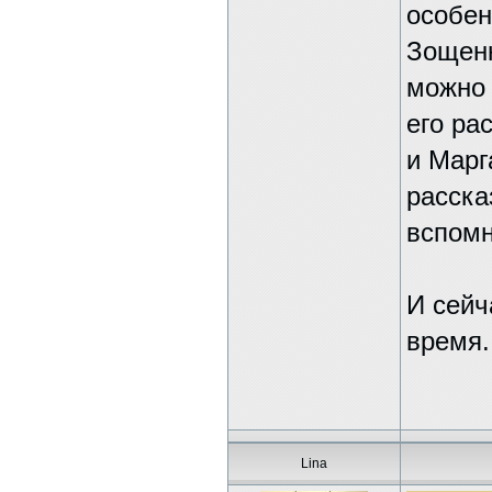
особен
Зощенк
можно 
его ра
и Марг
расска
вспом
И сейч
время.
Lina