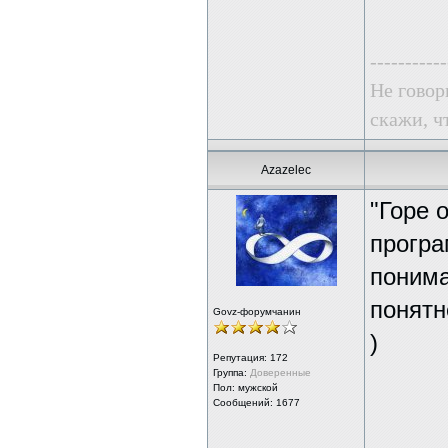
-----------
Не говор
скажи, чт
Azazelec
"Горе 
програ
понима
понятн
Govz-форумчанин
)
Репутация:
172
Группа:
Доверенные
Пол: мужской
Сообщений: 1677