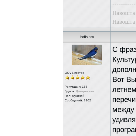
-----------
Навошта 
Навошта 
indislam
С фраз
Культу
дополн
GOVZ-постер
Вот Вы
Репутация:
168
летнем
Группа:
Доверенные
Пол: мужской
перечи
Сообщений: 3162
между 
удивля
програ