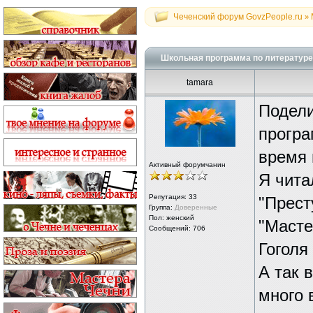
Чеченский форум GovzPeople.ru
»
Школьная программа по литературе,
tamara
Подели
програ
время 
Активный форумчанин
Я чита
Репутация:
33
"Прест
Группа:
Доверенные
Пол: женский
"Масте
Сообщений: 706
Гоголя
А так 
много 