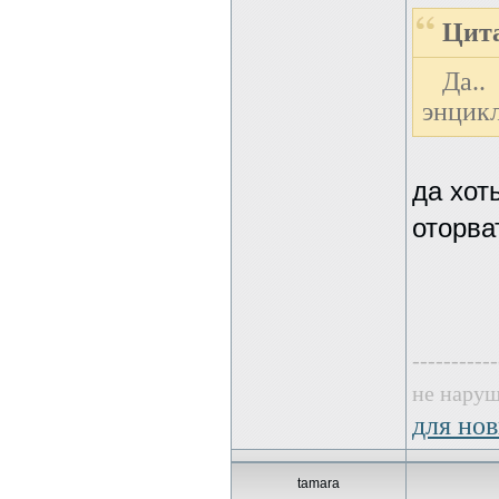
Цита
Да.
энцик
да хот
оторва
-----------
не наруш
для нов
tamara