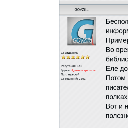
GOVZilla
Беспол
инфор
Приме
Во вре
СоЗиДаТеЛь
библио
Репутация:
158
Еле до
Группа:
Администраторы
Пол: мужской
Потом 
Сообщений: 2361
писате
полках
Вот и 
полезн