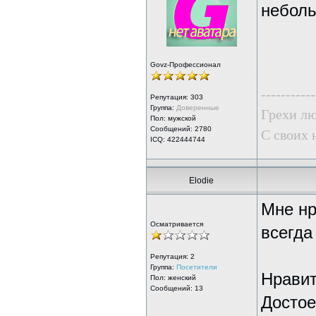
небол
Govz-Профессионал
-----------
Репутация:
303
Группа:
Доверенные
Грехи лю
Пол: мужской
Сообщений: 2780
С своих 
ICQ: 422444744
Elodie
Мне нр
Осматривается
всегда
Репутация:
2
Группа:
Посетители
Нравит
Пол: женский
Сообщений: 13
Достое