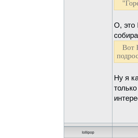
"Гор
О, это
собира
Вот 
подрос
Ну я к
только
интере
lollipop