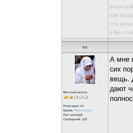
в каждой
так поло
что нель
а без го
ice
А мне 
сих по
вещь. 
дают ч
Местный житель
полнос
Репутация:
14
Группа:
Посетители
Пол: женский
Сообщений: 118