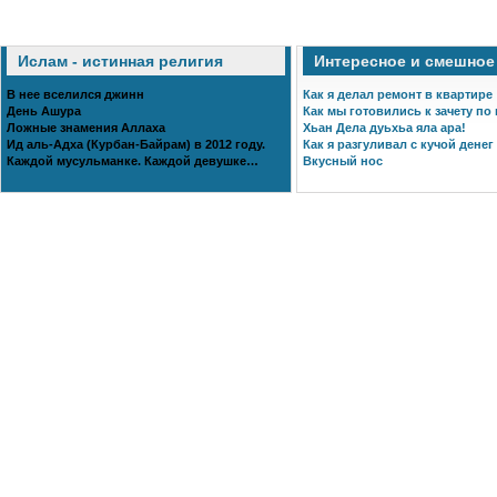
Ислам - истинная религия
Интересное и смешное
В нее вселился джинн
Как я делал ремонт в квартире
День Ашура
Как мы готовились к зачету по 
Ложные знамения Аллаха
Хьан Дела дуьхьа яла ара!
Ид аль-Адха (Курбан-Байрам) в 2012 году.
Как я разгуливал с кучой денег
Каждой мусульманке. Каждой девушке…
Вкусный нос