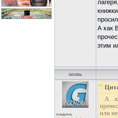
лагеря
книжки 
просил
А как 
прочес
этим и
GOVZilla
Цита
А к
проче
или не
СоЗиДаТеЛь