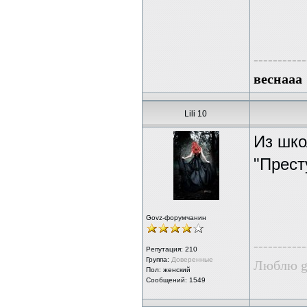
-----------
веснааа
Lili 10
Из шко
"Прест
Govz-форумчанин
-----------
Репутация:
210
Группа:
Доверенные
Люблю g
Пол: женский
Сообщений: 1549