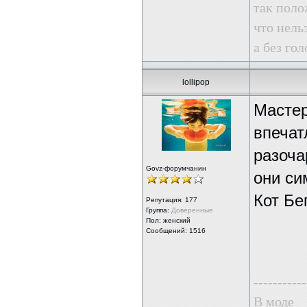
так поло
что нель
а без го
lollipop
Мастер
впечат
разоча
Govz-форумчанин
они си
Кот Бе
Репутация:
177
Группа:
Доверенные
Пол: женский
Сообщений: 1516
-----------
В моде