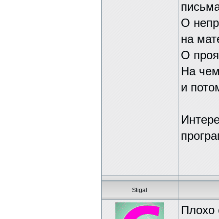
письма
О непр
на мат
О проя
На чем
и пото
Интере
програ
Stigal
Плохо 