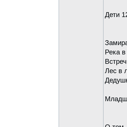
Дети 1
Замира
Река в
Встреч
Лес в 
Дедушк
Младш