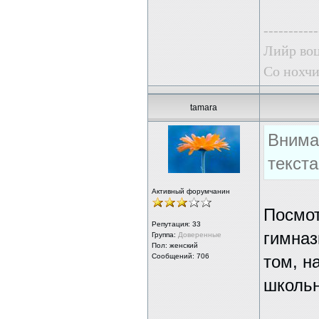
-----------
Лийр воц
Со нохчи
tamara
Внима
текст
Активный форумчанин
Посмот
Репутация:
33
гимназ
Группа:
Доверенные
Пол: женский
Сообщений: 706
том, н
школьн