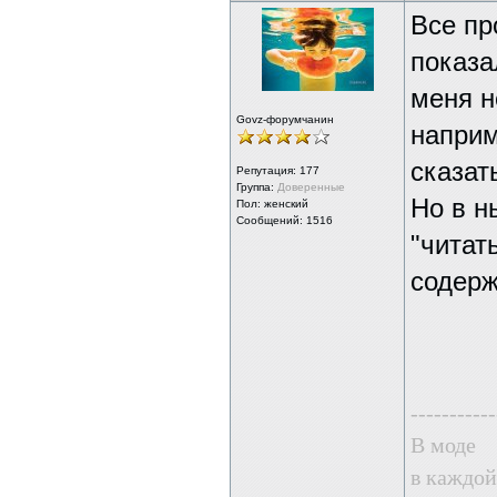
Все пр
показа
меня н
Govz-форумчанин
наприм
сказать
Репутация:
177
Группа:
Доверенные
Но в н
Пол: женский
Сообщений: 1516
"читат
содерж
-----------
В моде
в каждой