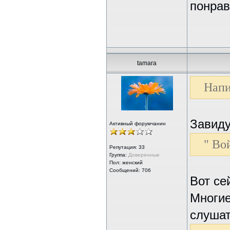
понрав
tamara
Напи
Завиду
Активный форумчанин
" Во
Репутация:
33
Группа:
Доверенные
Пол: женский
Сообщений: 706
Вот се
Многие
слушат