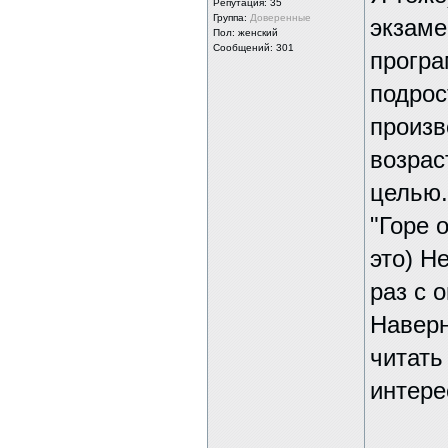
Репутация:
35
Группа:
Доверенные
экзаме
Пол: женский
Сообщений: 301
програ
подрос
произв
возрас
целью.
"Горе 
это) Н
раз с 
Наверн
читать
интере