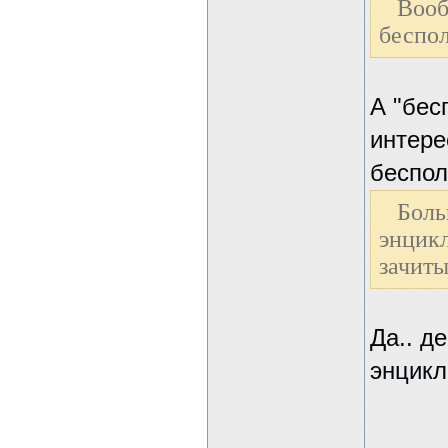
Вооб
беспол
А "бес
интере
беспол
Бол
энци
зачиты
Да.. д
энцикл