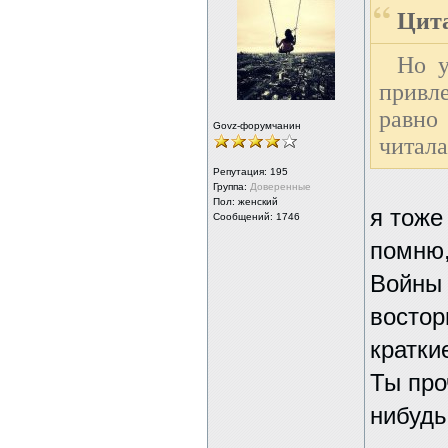
Цита
Но у
привле
равно 
Govz-форумчанин
читала
Репутация:
195
Группа:
Доверенные
Пол: женский
я тоже
Сообщений: 1746
помню,
Войны 
востор
кратки
Ты про
нибудь