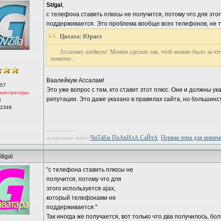
Stigal
,
с телефона ставить плюсы не получится, потому что для это
поддерживается. Это проблема вообще всех телефонов, не т
Цитата: Юрист
Ассаламу алейкум! Можно сделать так, чтоб можно было за что 
понятно...
Ваалейкум Ассалам!
57
Это уже вопрос с тем, кто ставит этот плюс. Они и должны 
нистраторы
репутации. Это даже указано в правилах сайта, но большинс
й
 2348
--------------------
ЧиТаЕм ПрАвИлА СаЙтА
Первая тема для новичка
не нарушаем этикета,
,
tigal
"с телефона ставить плюсы не
получится, потому что для
этого используется ajax,
который телефонами не
поддерживается."
Так иногда же получается, вот только что два получилось, бо