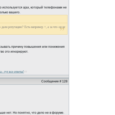
го используется ajax, который телефонами не
олько вашего.
дали репутацию? Есть например +, а за что он не
указывать причину повышения или понижения
тво это игнорируют.
 - тут все ответы!
!!!!
Сообщение # 128
льше нет. Но понятно, что дело не в форуме.