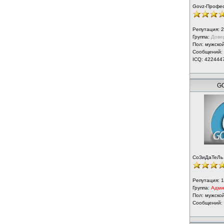
Govz-Профе
Репутация:
2
Группа:
Дове
Пол: мужско
Сообщений:
ICQ: 422444
GO
СоЗиДаТеЛь
Репутация:
1
Группа:
Адми
Пол: мужско
Сообщений: