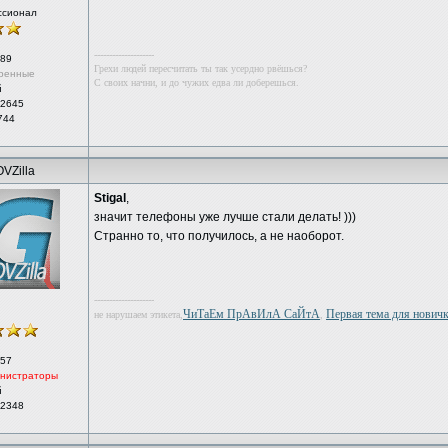
ссионал
--------------------
89
Грехи людей пересчитать ты так усердно рвёшься?
ренные
С своих начни, и до чужих едва ли доберешься.
й
 2645
744
VZilla
Stigal
,
значит телефоны уже лучше стали делать! )))
Странно то, что получилось, а не наоборот.
--------------------
ЧиТаЕм ПрАвИлА СаЙтА
Первая тема для новичка
не нарушаем этикета,
,
57
нистраторы
й
 2348