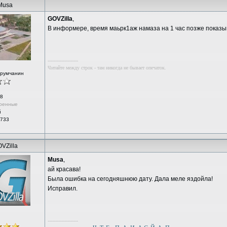
Musa
GOVZilla
,
В информере, время маьрк1аж намаза на 1 час позже показы
--------------------
Читайте между строк - там никогда не бывает опечаток.
орумчанин
8
ренные
й
 733
VZilla
Musa
,
ай красава!
Была ошибка на сегодняшнюю дату. Дала меле яздойла!
Исправил.
--------------------