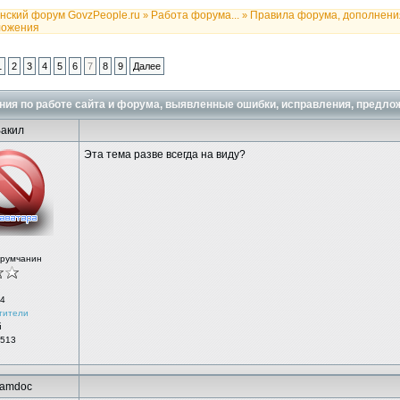
нский форум GovzPeople.ru
Работа форума...
Правила форума, дополнени
»
»
ложения
1
2
3
4
5
6
7
8
9
Далее
ия по работе сайта и форума, выявленные ошибки, исправления, предло
акил
Эта тема разве всегда на виду?
орумчанин
4
тители
й
 513
amdoc