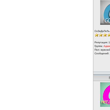
СоЗиДаТеЛь
Репутация:
1
Группа:
Адми
Пол: мужско
Сообщений:
S