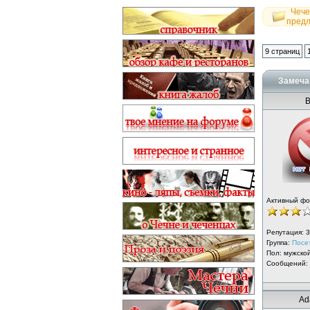
Чече
пред
9 страниц
Замечан
В
Активный ф
Репутация:
3
Группа:
Посе
Пол: мужско
Сообщений:
Ad