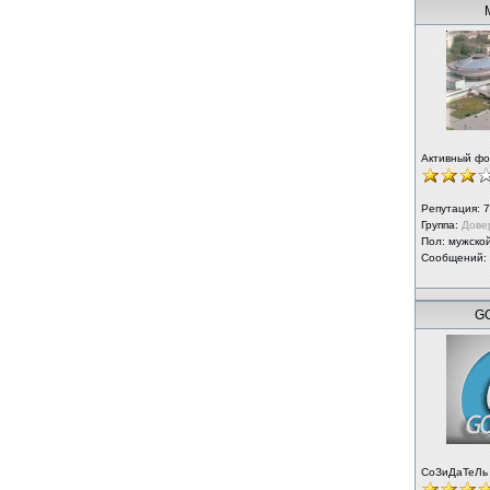
Активный ф
Репутация:
7
Группа:
Дове
Пол: мужско
Сообщений:
GO
СоЗиДаТеЛь