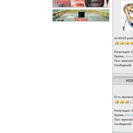
dr.GOVZ-рыб
Репутация:
2
Группа:
Дове
Пол: мужско
Сообщений:
НО
Есть прописк
Репутация:
3
Группа:
Посе
Пол: мужско
Сообщений: