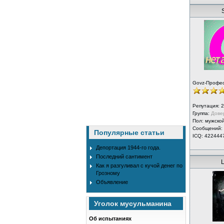
S
Govz-Профе
Репутация:
2
Группа:
Дове
Пол: мужско
Сообщений:
Популярные статьи
ICQ: 422444
Депортация 1944-го года.
Последний сантимент
L
Как я разгуливал с кучой денег по
Грозному
Объявление
Уголок мусульманина
Об испытаниях