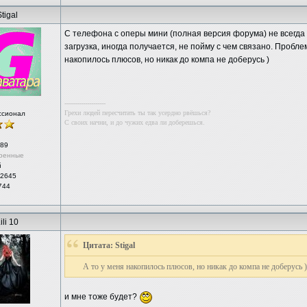
tigal
С телефона с оперы мини (полная версия форума) не всегда
загрузка, иногда получается, не пойму с чем связано. Пробл
накопилось плюсов, но никак до компа не доберусь )
--------------------
Грехи людей пересчитать ты так усердно рвёшься?
ссионал
С своих начни, и до чужих едва ли доберешься.
89
ренные
й
 2645
744
ili 10
Цитата: Stigal
А то у меня накопилось плюсов, но никак до компа не доберусь )
и мне тоже будет?