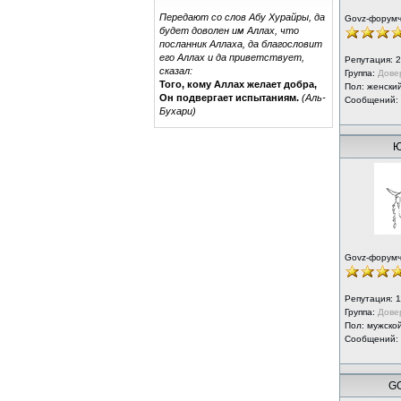
Передают со слов Абу Хурайры, да
Govz-форум
будет доволен им Аллах, что
посланник Аллаха, да благословит
его Аллах и да приветствует,
Репутация:
2
сказал:
Группа:
Дове
Того, кому Аллах желает добра,
Пол: женски
Он подвергает испытаниям.
(Аль-
Сообщений:
Бухари)
Ю
Govz-форум
Репутация:
1
Группа:
Дове
Пол: мужско
Сообщений:
GO