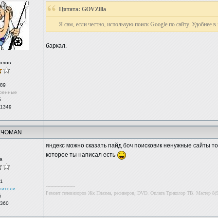
Цитата: GOVZilla
Я сам, если честно, использую поиск Google по сайту. Удобнее 
баркал.
олов
89
ренные
й
 1349
ХЧОMAN
яндекс можно сказать пайд боч поисковик ненужные сайты тож
которое ты написал есть
а
1
--------------------
тители
Ремонт телевизоров Жк Плазма, ресиверов, DVD. Оплата Триколор ТВ. Мастер 8(9
й
 360