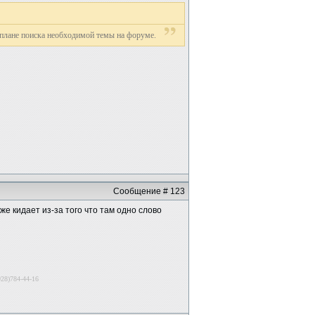
в плане поиска необходимой темы на форуме.
Сообщение # 123
е кидает из-за того что там одно слово
28)784-44-16