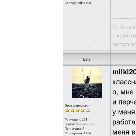
Сообщений: 1796
-----------
О, Аллах
следоват
мусульма
Lina
milki2
классн
о, мне
и перч
Govz-форумчанин
у меня
Репутация:
193
работа
Группа:
Доверенные
Пол: женский
меня в
Сообщений: 1726