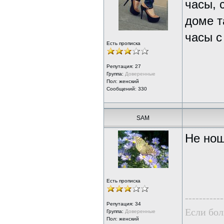
часы, 
доме т
часы с
Есть прописка
Репутация:
27
Группа:
Доверенные
Пол: женский
Сообщений: 330
SAM
Не нош
Есть прописка
-----------
Репутация:
34
Если боль
Группа:
Доверенные
Пол: женский