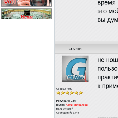
время 
это мо
вы дум
GOVZilla
не нош
пользо
практи
к прим
СоЗиДаТеЛь
Репутация:
156
Группа:
Администраторы
Пол: мужской
Сообщений: 2348
-----------