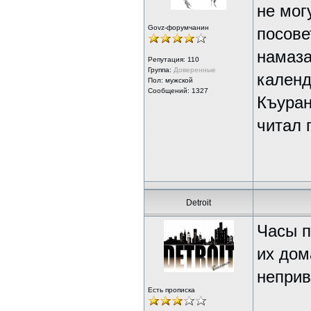
не мог
Govz-форумчанин
посове
намаза
Репутация:
110
Группа:
Доверенные
календ
Пол: мужской
Сообщений: 1327
Къуран
читал 
Detroit
Часы п
их дом
неприв
Есть прописка