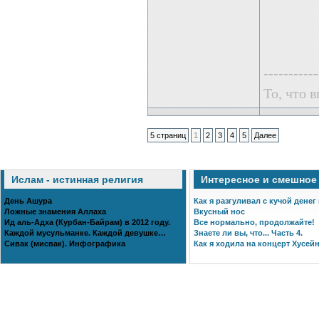
-----------
То, что в
5 страниц
1
2
3
4
5
Далее
Ислам - истинная религия
Интересное и смешное
День Ашура
Как я разгуливал с кучой денег
Ложные знамения Аллаха
Вкусный нос
Ид аль-Адха (Курбан-Байрам) в 2012 году.
Все нормально, продолжайте!
Каждой мусульманке. Каждой девушке…
Знаете ли вы, что... Часть 4.
Сивак (мисвак). Инфографика
Как я ходила на концерт Хусейн