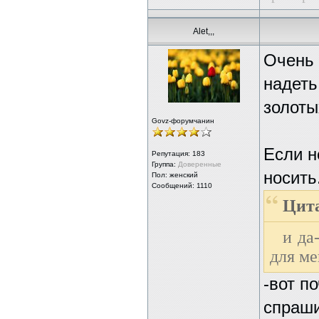
Alet,,,
Очень 
надеть
золоты
Govz-форумчанин
Если н
Репутация:
183
Группа:
Доверенные
носить.
Пол: женский
Сообщений: 1110
Цита
и да
для ме
-вот п
спраши