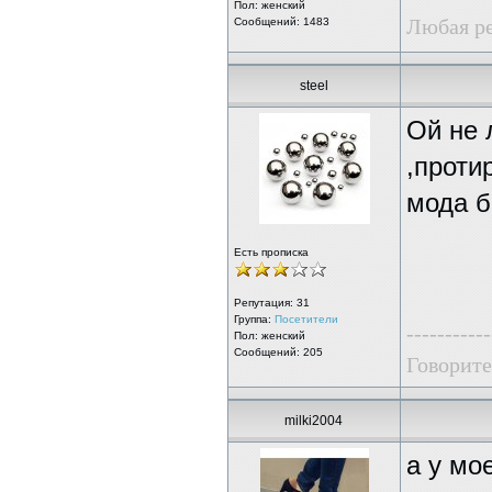
Пол: женский
Любая ре
Сообщений: 1483
steel
Ой не 
,проти
мода б
Есть прописка
Репутация:
31
Группа:
Посетители
-----------
Пол: женский
Сообщений: 205
Говорите
milki2004
а у мо