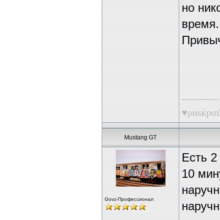
но ник
время.
Привыч
-----------
♥ραsќрσú
Mustang GT
Есть 2
10 мин
наручн
Govz-Профессионал
наручн