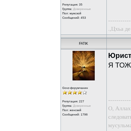
Репутация:
35
Группа:
Доверенные
Пол: мужской
Сообщений: 453
-----------
.,Цхьа де
FATIK
Юрис
Я ТОЖЕ
Govz-форумчанин
-----------
Репутация:
227
Группа:
Доверенные
О, Аллах
Пол: женский
Сообщений: 1796
следоват
мусульма