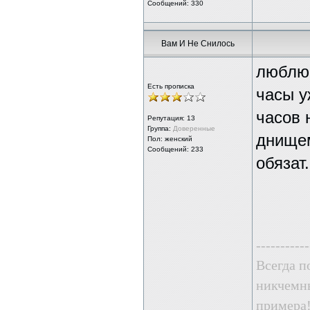
Сообщений: 330
Вам И Не Снилось
люблю 
Есть прописка
часы у
часов 
Репутация:
13
Группа:
Доверенные
днищем
Пол: женский
Сообщений: 233
обязат
-----------
Всегда п
никчемны
примера