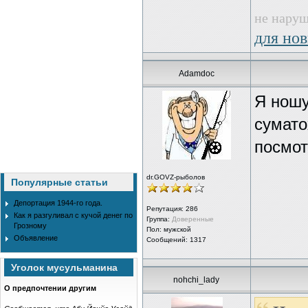
не наруш
для нов
Adamdoc
Я ношу
сумато
посмот
dr.GOVZ-рыболов
Популярные статьи
Депортация 1944-го года.
Репутация:
286
Как я разгуливал с кучой денег по
Группа:
Доверенные
Грозному
Пол: мужской
Объявление
Сообщений: 1317
Уголок мусульманина
nohchi_lady
О предпочтении другим