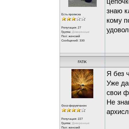
цепочк
знаю к
Есть прописка
кому п
Репутация:
27
удовол
Группа:
Доверенные
Пол: женский
Сообщений: 330
FATIK
Я без 
Уже д
свои 
Не зна
Govz-форумчанин
архисл
Репутация:
227
Группа:
Доверенные
Пол: женский