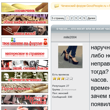
Чеченский форум GovzPeople.ru
»
5 страниц
1
2
3
4
5
Далее
о часах..., кто носит или не носит ч
milki2004
наручн
либо н
неправ
тогда?
Есть прописка
часов.
Репутация:
27
времен
Группа:
Доверенные
Пол: женский
зачем 
Сообщений: 330
появил