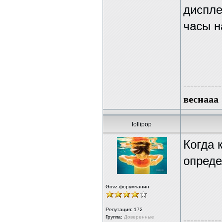
диспле
часы н
-----------
веснааа
lollipop
Когда 
опреде
Govz-форумчанин
Репутация:
172
Группа:
Доверенные
-----------