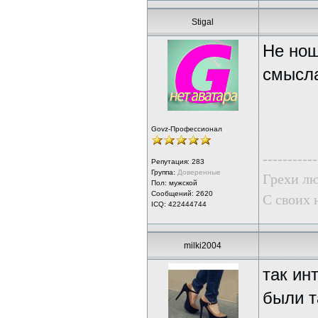
Stigal
Не нош
смысл
Govz-Профессионал
-----------
Репутация:
283
Группа:
Доверенные
Грехи лю
Пол: мужской
Сообщений: 2620
С своих 
ICQ: 422444744
milki2004
так ин
были т