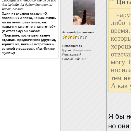
Цита
Сообщается, что Абу Йахйа Усайд
бин Худайр, да будет доволен им
Аллах, сказал:
нару
Один из ансаров сказал: «О
посланник Аллаха, не назначишь
либо 
ли ты меня правителем, как
назначил такого-то и такого-то?»
время.
(В ответ ему) он сказал:
Активный форумчанин
«Поистине, после меня станут
котор
отдавать предпочтение (другим),
терпите же, пока не встретитесь
хорош
Репутация:
51
со мной у водоема».
(Аль-Бухари;
Группа:
Доверенные
отвеч
Муслим)
Пол: женский
Сообщений: 907
могу 
носил
тем не
А как 
Я бы н
но они