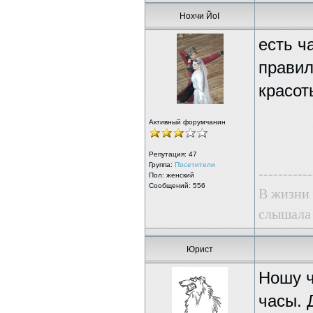
Нохчи ЙоI
есть ч
правил
красот
Активный форумчанин
Репутация:
47
Группа:
Посетители
-----------
Пол: женский
Сообщений: 556
В жизни 
слышала 
Юрист
Ношу ч
часы. 