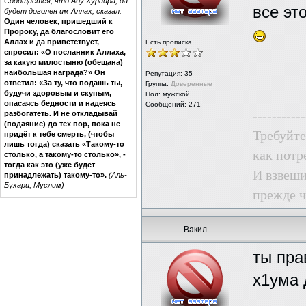
Сообщается, что Абу Хурайра, да
все эт
будет доволен им Аллах, сказал:
Один человек, пришедший к
Пророку, да благословит его
Аллах и да приветствует,
Есть прописка
спросил: «О посланник Аллаха,
за какую милостыню (обещана)
наибольшая награда?» Он
Репутация:
35
ответил: «За ту, что подашь ты,
Группа:
Доверенные
будучи здоровым и скупым,
Пол: мужской
опасаясь бедности и надеясь
Сообщений: 271
-----------
разбогатеть. И не откладывай
(подаяние) до тех пор, пока не
Требуйте 
придёт к тебе смерть, (чтобы
лишь тогда) сказать «Такому-то
как потр
столько, а такому-то столько», -
тогда как это (уже будет
И взвеши
принадлежать) такому-то».
(Аль-
Бухари; Муслим)
прежде ч
Вакил
ты пра
х1ума 