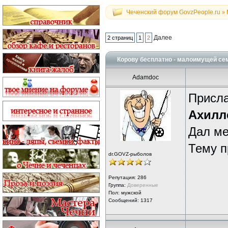
Чеченский форум GovzPeople.ru
»
Далее
2 страниц
1
2
Корову бесплатно - малоимущей сем
Adamdoc
Присла
Ахилле
Дал ме
Тему п
dr.GOVZ-рыболов
Репутация:
286
Группа:
Доверенные
Пол: мужской
Сообщений: 1317