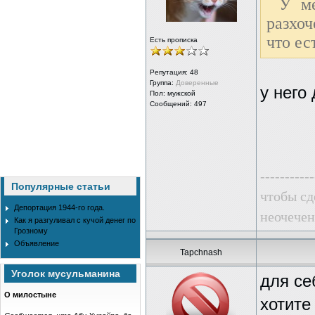
У ме
разхоч
что ес
Есть прописка
Репутация:
48
Группа:
Доверенные
у него 
Пол: мужской
Сообщений: 497
-----------
Популярные статьи
чтобы сде
Депортация 1944-го года.
неочечен
Как я разгуливал с кучой денег по
Грозному
Объявление
Tapchnash
Уголок мусульманина
для се
О милостыне
хотите