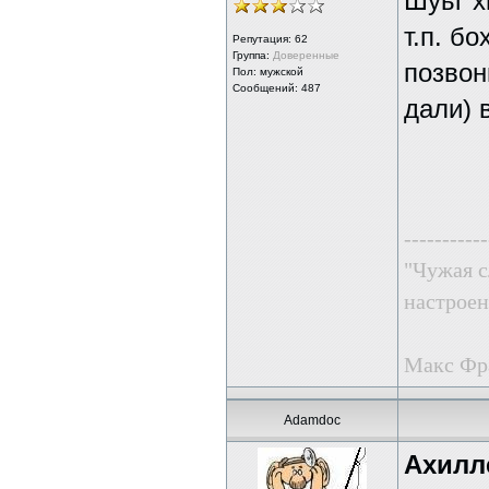
Шуьг х
т.п. б
Репутация:
62
Группа:
Доверенные
позвон
Пол: мужской
Сообщений: 487
дали) 
-----------
"Чужая с
настроен
Макс Фр
Adamdoc
Ахилл