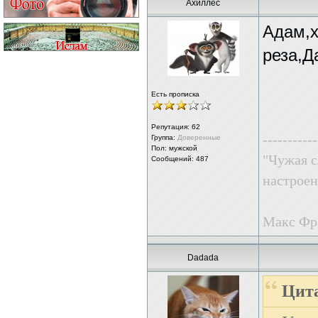
Ахиллес
Адам,х
реза,Д
Есть прописка
Репутация:
62
-----------
Группа:
Доверенные
Пол: мужской
"Чужая с
Сообщений: 487
настроен
Макс Фр
Dadada
Цита