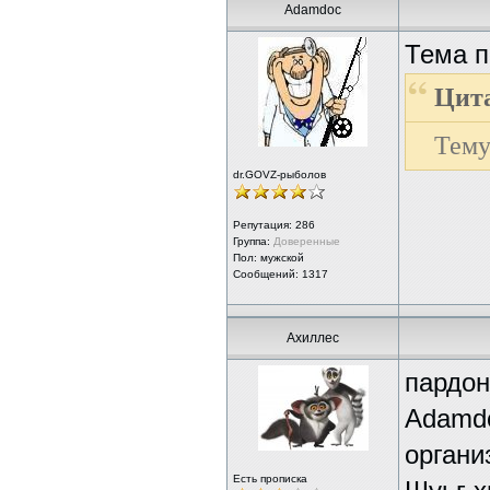
Adamdoc
Тема п
Цит
Тему
dr.GOVZ-рыболов
Репутация:
286
Группа:
Доверенные
Пол: мужской
Сообщений: 1317
Ахиллес
пардон
Adamdo
органи
Есть прописка