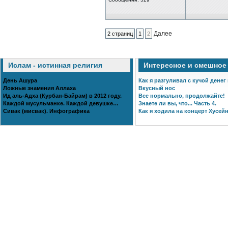
Далее
2 страниц
1
2
Ислам - истинная религия
Интересное и смешное
День Ашура
Как я разгуливал с кучой денег
Ложные знамения Аллаха
Вкусный нос
Ид аль-Адха (Курбан-Байрам) в 2012 году.
Все нормально, продолжайте!
Каждой мусульманке. Каждой девушке…
Знаете ли вы, что... Часть 4.
Сивак (мисвак). Инфографика
Как я ходила на концерт Хусейн