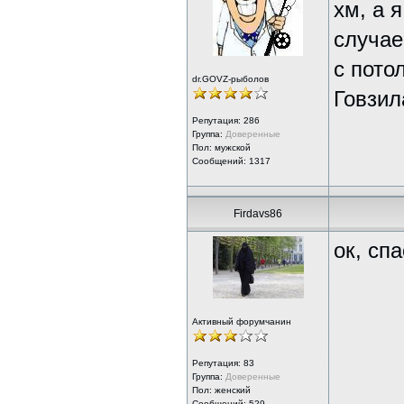
хм, а 
случае
с пото
dr.GOVZ-рыболов
Говзил
Репутация:
286
Группа:
Доверенные
Пол: мужской
Сообщений: 1317
Firdavs86
ок, сп
Активный форумчанин
Репутация:
83
Группа:
Доверенные
Пол: женский
Сообщений: 529