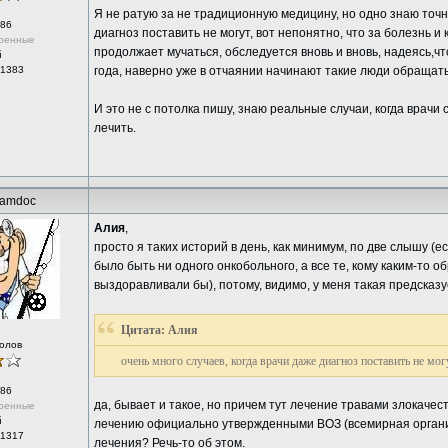
Я не ратую за не традиционную медицину, но одно знаю точно
86
диагноз поставить не могут, вот непонятно, что за болезнь и 
ренные
продолжает мучаться, обследуется вновь и вновь, надеясь,чт
й
 1383
года, наверно уже в отчаянии начинают такие люди обращат
И это не с потолка пишу, знаю реальные случаи, когда врачи с
лечить.
amdoc
Алия
,
просто я таких историй в день, как минимум, по две слышу (е
было быть ни одного онкобольного, а все те, кому каким-то 
выздоравливали бы), потому, видимо, у меня такая предсказ
Цитата: Алия
олов
очень много случаев, когда врачи даже диагноз поставить не могу
86
да, бывает и такое, но причем тут лечение травами злокач
ренные
й
лечению официально утвержденными ВОЗ (всемирная орган
 1317
лечения? Речь-то об этом.