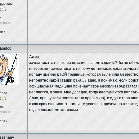
орумчанин
1
ренные
й
 814
amdoc
Алия
,
зачем писать то, что ты не можешь подтвердить? Ты не обижа
интересно - зачем писать то, чему нет никаких доказательств?
попаду именно к ТОЙ травнице, которая вылечила безвестно
непонятно какой стадии рака... Ладно, я понимаю, если родс
официальная медицина признает свое бессилие) обратятся 
цепляется, я знаю. Мне досадно, когда наслушаются вот таких
олов
Алия, прошу тебя понять меня правильно), и идут к травнице 
когда врач еще может помочь, и успешно причем, но все же ид
86
отдаленными метастазами...
ренные
й
 1317
heeshany