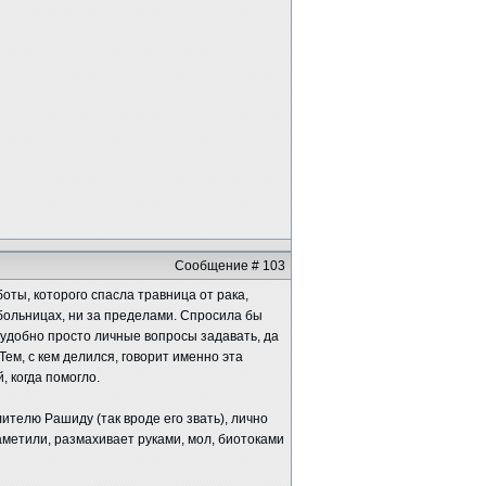
Сообщение # 103
боты, которого спасла травница от рака,
 больницах, ни за пределами. Спросила бы
еудобно просто личные вопросы задавать, да
Тем, с кем делился, говорит именно эта
, когда помогло.
лителю Рашиду (так вроде его звать), лично
аметили, размахивает руками, мол, биотоками