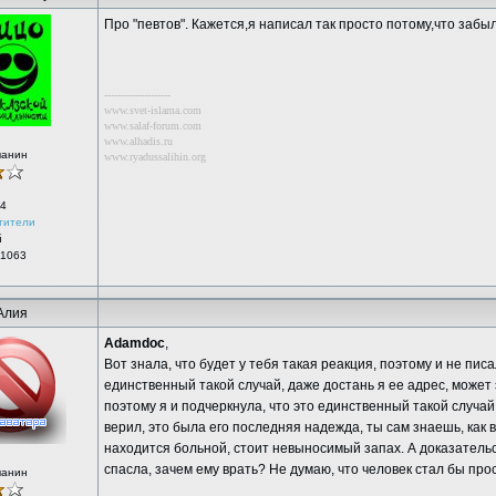
Про "певтов". Кажется,я написал так просто потому,что забыл
--------------------
www.svet-islama.com
www.salaf-forum.com
www.alhadis.ru
чанин
www.ryadussalihin.org
4
тители
й
 1063
Алия
Adamdoc
,
Вот знала, что будет у тебя такая реакция, поэтому и не писа
единственный такой случай, даже достань я ее адрес, может 
поэтому я и подчеркнула, что это единственный такой случай
верил, это была его последняя надежда, ты сам знаешь, как 
находится больной, стоит невыносимый запах. А доказательст
спасла, зачем ему врать? Не думаю, что человек стал бы прос
чанин