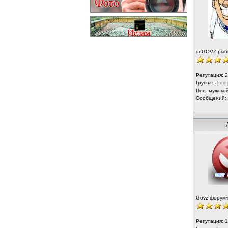
dr.GOVZ-рыб
Репутация:
2
Группа:
Дове
Пол: мужско
Сообщений:
Govz-форум
Репутация:
1