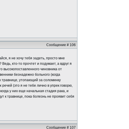
Сообщение # 106
йся, я не хочу тебя задеть, просто мне
 Ведь, кто-то прочтет и подумает, а вдруг я
го высокопоставленного чиновника от
твенники безнадежно больного (когда
к травнице, утопающий за соломинку
 речей (это я не тебе лично в упрек говорю,
когда у них еще начальная стадия рака, и
ут к травнице, пока болезнь не проявит себя
Сообщение # 107