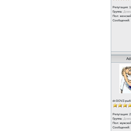
Репутация:
1
Группа:
Дове
Пол: женски
Сообщений:
Ad
dr.GOVZ-рыб
Репутация:
2
Группа:
Дове
Пол: мужско
Сообщений: