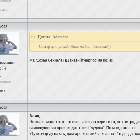
ренные
й
 1383
Бося
Цитата: Adamdoc
-Соьгар дялчун хайн бяхк ма бил, -бахи ахь?))
Ма г1охьа бехкала) Д1ахазийтнарг со ма ю))))))
орумчанин
1
ренные
й
 814
Бося
Алия
,
Не знаю, может кто - то очень сильно верит в то, что нетра
самовнушения происходят такие "чудеса". По мне, так я все 
х1у кхочар ду цахаъ, цамгаро хьовзийча хьанна т1е доьда ад