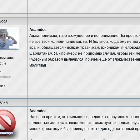
Бося
Adamdoc
,
Адам, понимаю, твое возмущение и непонимание. Ты просто с
не все твои коллеги такие как ты. И больной, когда ему не мо
врачи, обращается к всяким травникам, грибникам, пчеловод
шарлатанам. Я, к примеру, не припомню случая, чтобы эти м
орумчанин
чудесным образом вылечился, причем еще от злокачественн
молитвы!
1
ренные
й
 814
Алия
Adamdoc
,
Наверно при том, что сильная вера даже в траву может спаст
полностью исключать возможность таких пусть и редких случ
мнение, поэтому и был приведен этот один единственный пр