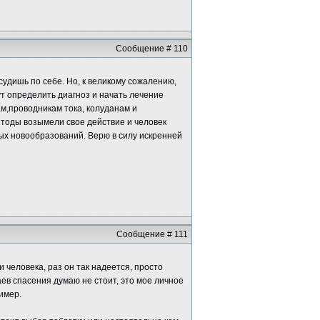
Сообщение # 110
удишь по себе. Но, к великому сожалению,
гут определить диагноз и начать лечение
ам,проводникам тока, колуданам и
етоды возымели свое действие и человек
ых новообразований. Верю в силу искренней
Сообщение # 111
и человека, раз он так надеется, просто
аев спасения думаю не стоит, это мое личное
имер.