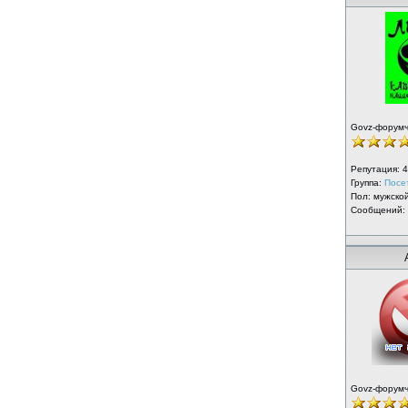
Govz-форум
Репутация:
4
Группа:
Посе
Пол: мужско
Сообщений:
Govz-форум