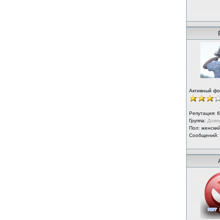
Активный ф
Репутация:
6
Группа:
Дове
Пол: женски
Сообщений: