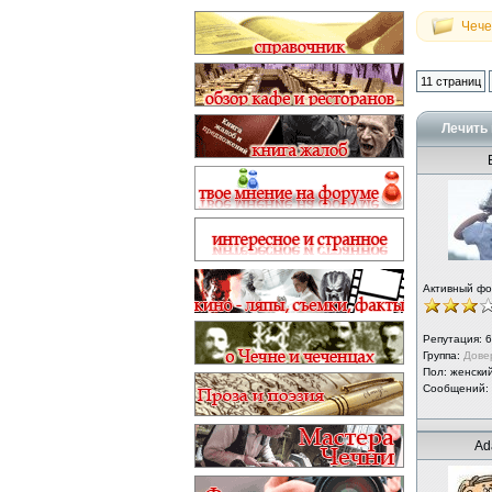
Чече
11 страниц
Лечить 
Активный ф
Репутация:
6
Группа:
Дове
Пол: женски
Сообщений:
Ad