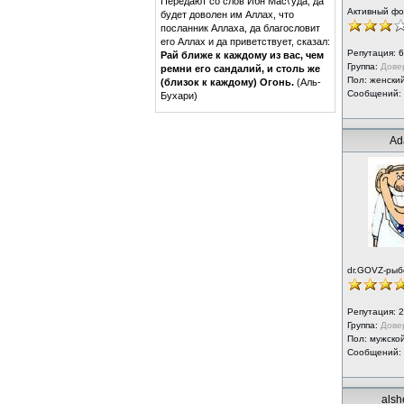
Передают со слов Ибн Мас\'уда, да
Активный ф
будет доволен им Аллах, что
посланник Аллаха, да благословит
его Аллах и да приветствует, сказал:
Репутация:
6
Рай ближе к каждому из вас, чем
Группа:
Дове
ремни его сандалий, и столь же
Пол: женски
(близок к каждому) Огонь.
(Аль-
Сообщений:
Бухари)
Ad
dr.GOVZ-рыб
Репутация:
2
Группа:
Дове
Пол: мужско
Сообщений:
als