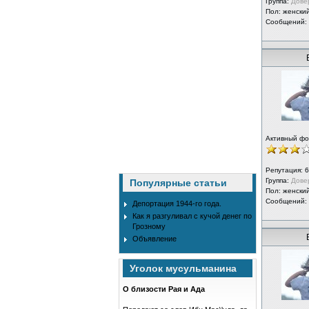
Группа:
Дове
Пол: женски
Сообщений:
Активный ф
Репутация:
6
Группа:
Дове
Популярные статьи
Пол: женски
Сообщений:
Депортация 1944-го года.
Как я разгуливал с кучой денег по
Грозному
Объявление
Уголок мусульманина
О близости Рая и Ада