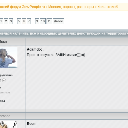
нский форум GovzPeople.ru
Мнения, опросы, разговоры
Книга жалоб
»
»
...
...
1
2
3
5
6
7
9
10
11
Далее
нельзя калечить, все о народных целителях действующих на территории 
Бося
Adamdoc
,
Просто озвучила ВАШИ мысли)))))))
орумчанин
1
ренные
й
 814
amdoc
Бося
,