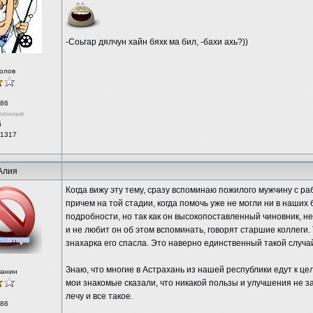
-Соьгар дялчун хайн бяхк ма бил, -бахи ахь?))
олов
86
ренные
й
 1317
Алия
Когда вижу эту тему, сразу вспоминаю пожилого мужчину с ра
причем на той стадии, когда помочь уже не могли ни в наших
подробности, но так как он высокопоставленный чиновник, н
и не любит он об этом вспоминать, говорят старшие коллеги. 
знахарка его спасла. Это наверно единственный такой случай
Знаю, что многие в Астрахань из нашей республики едут к це
чанин
мои знакомые сказали, что никакой пользы и улучшения не з
лечу и все такое.
86