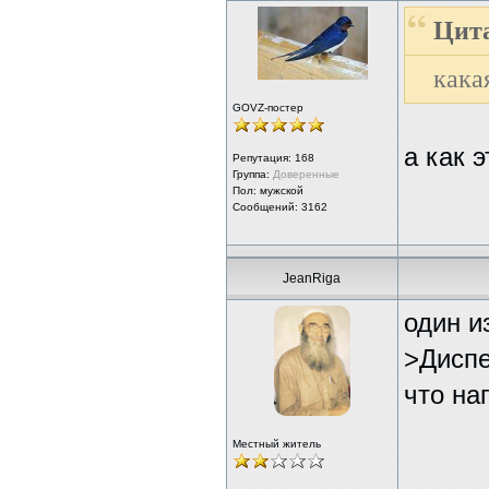
Цита
кака
GOVZ-постер
а как 
Репутация:
168
Группа:
Доверенные
Пол: мужской
Сообщений: 3162
JeanRiga
один и
>Диспе
что на
Местный житель