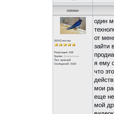
indislam
один м
технол
от мен
GOVZ-постер
зайти 
Репутация:
168
продиа
Группа:
Доверенные
Пол: мужской
я ему 
Сообщений: 3162
что эт
действ
мои ра
еще не
мой др
видеок