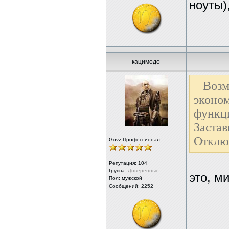
ноуты)
кацимодо
Воз
эконо
функц
Заста
Отклю
Govz-Профессионал
Репутация:
104
Группа:
Доверенные
это, м
Пол: мужской
Сообщений: 2252