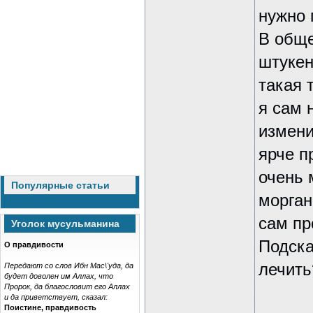
нужно 
В обще
штукен
такая 
я сам 
измени
ярче п
очень 
Популярные статьи
морган
сам пр
Уголок мусульманина
Подска
О правдивости
лечить
Передают со слов Ибн Мас\'уда, да
будет доволен им Аллах, что
Пророк, да благословит его Аллах
и да приветствует, сказал:
Поистине, правдивость