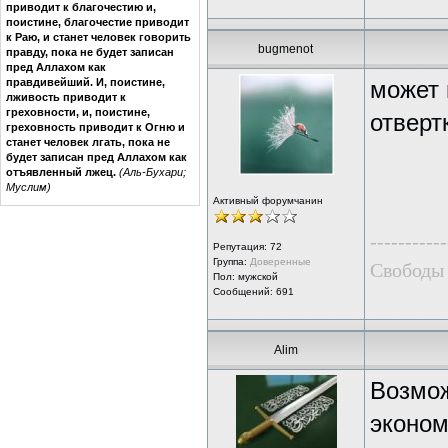
приводит к благочестию и,
поистине, благочестие приводит
к Раю, и станет человек говорить
bugmenot
правду, пока не будет записан
пред Аллахом как
правдивейший. И, поистине,
может 
лживость приводит к
греховности, и, поистине,
отверт
греховность приводит к Огню и
станет человек лгать, пока не
будет записан пред Аллахом как
отъявленный лжец.
(Аль-Бухари;
Муслим)
Активный форумчанин
-----------
Репутация:
72
Группа:
Доверенные
Свободы 
Пол: мужской
Сообщений: 691
Alim
Возмож
эконом