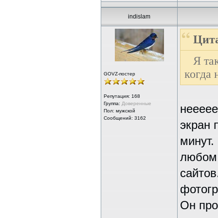
indislam
Цита
Я та
когда 
GOVZ-постер
Репутация:
168
Группа:
Доверенные
неееее
Пол: мужской
Сообщений: 3162
экран 
минут.
любом 
сайтов
фотогр
Он про