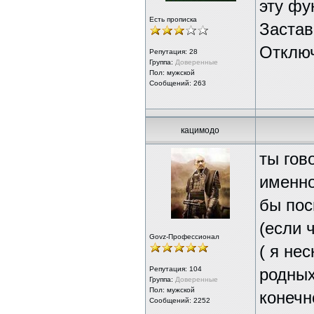
эту фу
Есть прописка
Застав
Отключ
Репутация:
28
Группа:
Доверенные
Пол: мужской
Сообщений: 263
кацимодо
ты гов
именно
бы пос
(если ч
Govz-Профессионал
( я не
Репутация:
104
родных
Группа:
Доверенные
Пол: мужской
конечн
Сообщений: 2252