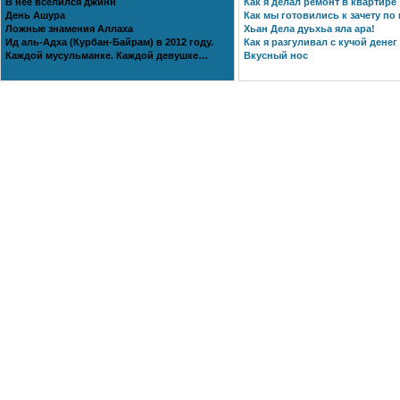
В нее вселился джинн
Как я делал ремонт в квартире
День Ашура
Как мы готовились к зачету по 
Ложные знамения Аллаха
Хьан Дела дуьхьа яла ара!
Ид аль-Адха (Курбан-Байрам) в 2012 году.
Как я разгуливал с кучой денег
Каждой мусульманке. Каждой девушке…
Вкусный нос