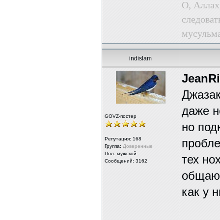
О, Аллах
следоват
мусульма
indislam
JeanR
Джазак
даже не
GOVZ-постер
но под
Репутация:
168
пробле
Группа:
Доверенные
Пол: мужской
тех но
Сообщений: 3162
общаюс
как у 