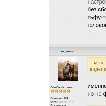
настро
без сб
тьфу-т
голово
кацимодо
мой 
видеок
именно
Govz-Профессионал
но не ф
Репутация:
104
Группа:
Доверенные
Пол: мужской