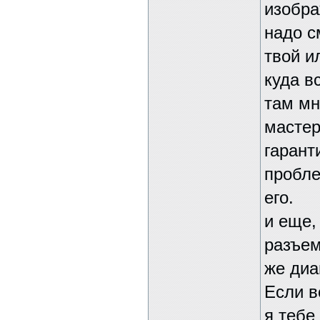
изобра
надо с
твой и
куда в
там мн
мастер
гарант
пробле
его.
и еще,
разъем
же диа
Если в
я тебе