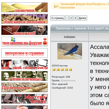
Чеченский форум GovzPeople.ru
»
технологии
3 страниц
1
2
3
Далее
Проблема с экраном. Есть идеи?, в
indislam
Ассала
Уважае
технол
GOVZ-постер
в техн
Репутация:
168
У меня
Группа:
Доверенные
Пол: мужской
у него
Сообщений: 3162
этом с
было я