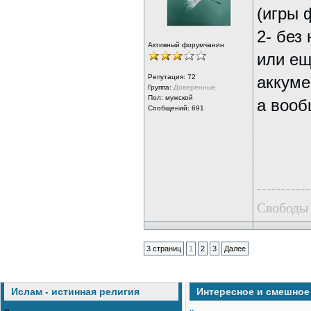
(игры 
2- без
Активный форумчанин
или ещ
Репутация:
72
аккуме
Группа:
Доверенные
Пол: мужской
а вооб
Сообщений: 691
-----------
Свободы 
3 страниц
1
2
3
Далее
Ислам - истинная религия
Интересное и смешное