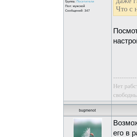
даже г
Группа:
Посетители
Пол: мужской
Что с 
Сообщений: 347
Посмот
настро
-----------
Нет рабс
свободны
bugmenot
Возмож
его в 