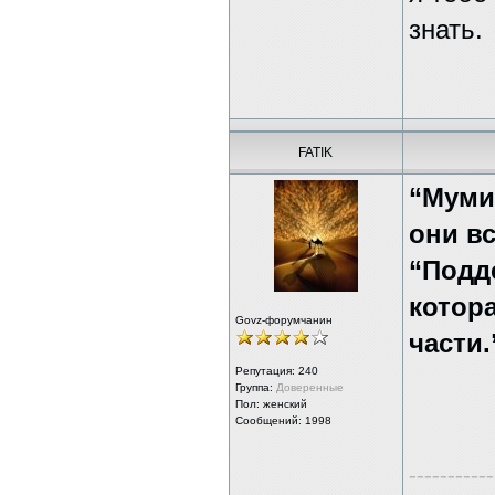
знать.
FATIK
“Муми
они в
“Подд
котор
Govz-форумчанин
части.
Репутация:
240
Группа:
Доверенные
Пол: женский
Сообщений: 1998
-----------