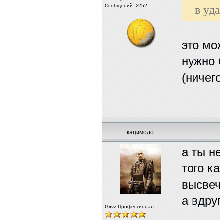
Сообщений: 2252
в уд
это мо
нужно 
(ничег
кацимодо
а ты н
того к
высвеч
а вдру
Govz-Профессионал