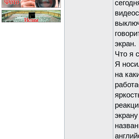
сегодн
видеос
выключ
говори
экран.
Что я 
Я носи
на как
работа
яркост
реакци
экрану
назван
англий