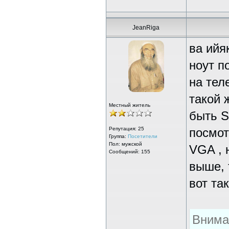
JeanRiga
ва ийя
ноут п
на тел
такой 
Местный житель
быть S
Репутация:
25
посмот
Группа:
Посетители
Пол: мужской
VGA , 
Сообщений: 155
выше, 
вот та
Внима