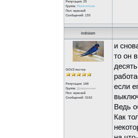
Репутация:
25
Группа:
Посетители
Пол: мужской
Сообщений: 155
indislam
и снова
то он 
десять
GOVZ-постер
работа
Репутация:
168
если е
Группа:
Доверенные
Пол: мужской
выключ
Сообщений: 3162
Ведь о
Как то
некото
на что