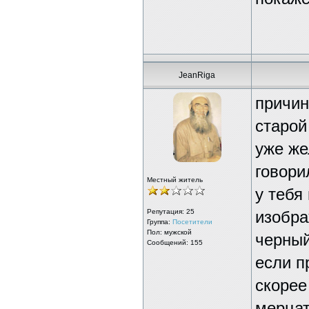
JeanRiga
причин
старой
уже же
говори
Местный житель
у тебя
Репутация:
25
изобра
Группа:
Посетители
Пол: мужской
черный
Сообщений: 155
если п
скорее
мерцат