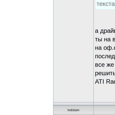
текст
а драй
ты на 
на оф.
послед
все же
решить
ATI Ra
indislam