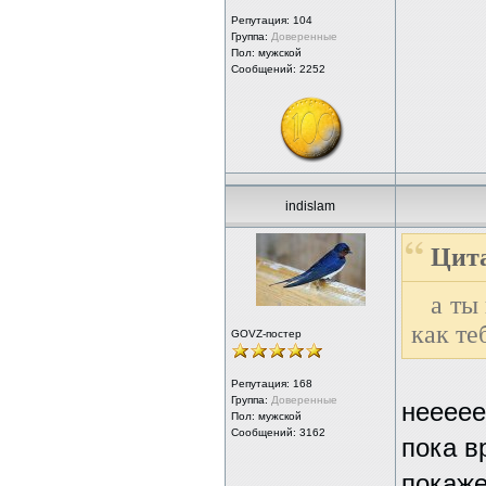
Репутация:
104
Группа:
Доверенные
Пол: мужской
Сообщений: 2252
indislam
Цита
а ты
как те
GOVZ-постер
Репутация:
168
Группа:
Доверенные
неееее
Пол: мужской
Сообщений: 3162
пока в
покаже