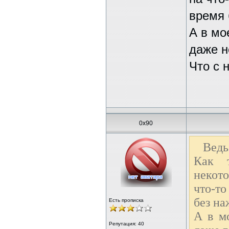
время 
А в мо
даже не
Что с 
0x90
Ведь
Как т
некото
что-т
без на
Есть прописка
А в м
Репутация:
40