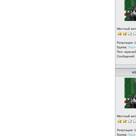
Местный жи
Репутация:
1
Группа:
Посе
Пол: мужско
Сообщений:
но
Местный жи
Репутация:
1
Группа:
Посе