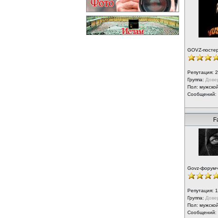
GOVZ-посте
Репутация:
2
Группа:
Дове
Пол: мужско
Сообщений:
F
Govz-форум
Репутация:
1
Группа:
Дове
Пол: мужско
Сообщений: