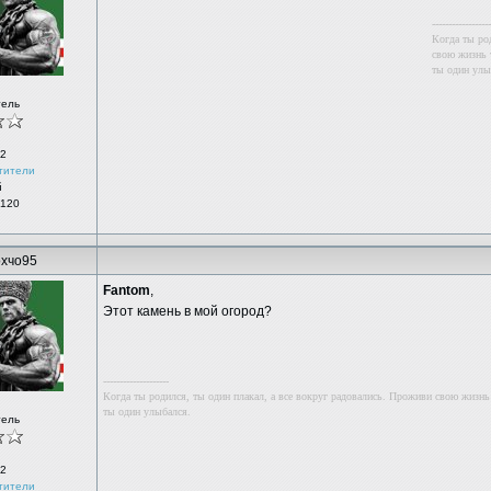
------------------
Когда ты ро
свою жизнь т
ты один улы
тель
2
тители
й
 120
хчо95
Fantom
,
Этот камень в мой огород?
--------------------
Когда ты родился, ты один плакал, а все вокруг радовались. Проживи свою жизнь 
ты один улыбался.
тель
2
тители