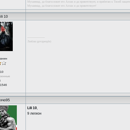
Мухаммад, да благословит его Аллах и да приветствует, и прибегаю к Твоей защите
Мухаммад, да благословит его Аллах и да приветствует!
ili 10
--------------------
Люблю govzpeople)
чанин
10
ренные
й
 1546
хчо95
Lili 10
,
9 легион