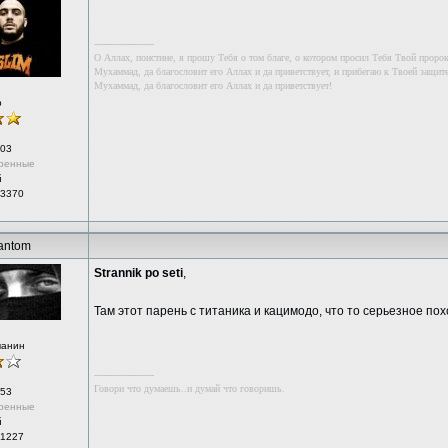
--------------------
О Аллах, поистине, я прошу Тебя о том благе, о котором просил Тебя Твой проро
Мухаммад, да благословит его Аллах и да приветствует, и прибегаю к Твоей защите
Мухаммад, да благословит его Аллах и да приветствует!
р
03
ренные
й
 3370
antom
Strannik po seti
,
Там этот парень с титаника и кацимодо, что то серьезное по
чанин
--------------------
Говори что думаешь..и думай что говоришь.
53
ренные
й
 1227