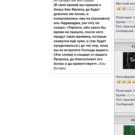
Аз-Зубайр бин Ади сказал:
Местный жи
(В своё время) мы пришли к
Анасу бин Малику, да будет
доволен им Аллах, и
Репутация:
1
пожаловались ему на (произвол)
Группа:
Посе
аль-Хаджжаджа, (на что) он
Пол: мужско
сказал: «Терпите, ибо какое бы
Сообщений:
время ни пришло, после него
придут такие времена, которые
окажутся ещё хуже, и (так будет
продолжаться ) до тех пор, пока
F
вы не встретите Господа вашего.
(Эти слова) я слышал от вашего
Пророка, да благословит его
Аллах и да приветствует».
(Аль-
Бухари)
Govz-форум
Репутация:
1
Группа:
Дове
Пол: мужско
Сообщений:
но