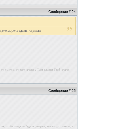
Сообщение # 24
 даже модель здания сделали..
к
 от зла того, от чего просил у Тебя защиты Твой пророк
Сообщение # 25
так, чтобы когда ты будешь умирать, все вокруг плакали, а