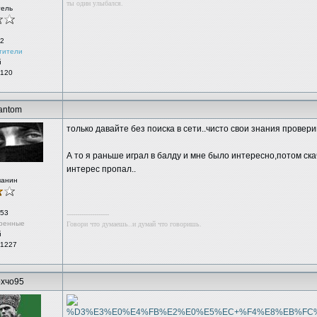
ты один улыбался.
тель
2
тители
й
 120
antom
только давайте без поиска в сети..чисто свои знания провери
А то я раньше играл в балду и мне было интересно,потом ск
интерес пропал..
чанин
53
--------------------
ренные
Говори что думаешь..и думай что говоришь.
й
 1227
хчо95