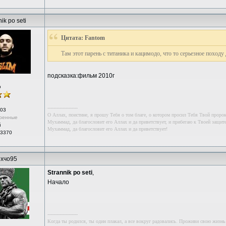
ik po seti
Цитата: Fantom
Там этот парень с титаника и кацимодо, что то серьезное походу
подсказка:фильм 2010г
р
--------------------
03
О Аллах, поистине, я прошу Тебя о том благе, о котором просил Тебя Твой проро
ренные
Мухаммад, да благословит его Аллах и да приветствует, и прибегаю к Твоей защите
й
Мухаммад, да благословит его Аллах и да приветствует!
 3370
хчо95
Strannik po seti
,
Начало
--------------------
Когда ты родился, ты один плакал, а все вокруг радовались. Проживи свою жизнь 