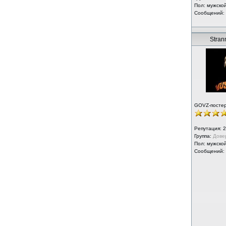
Пол: мужско
Сообщений:
Strann
GOVZ-посте
Репутация:
2
Группа:
Дове
Пол: мужско
Сообщений: