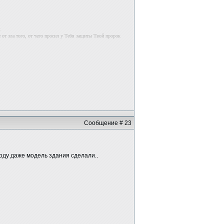
к
 от зла того, от чего просил у Тебя защиты Твой пророк
Сообщение # 23
ходу даже модель здания сделали..