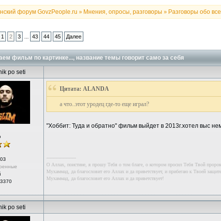
нский форум GovzPeople.ru
Мнения, опросы, разговоры
Разговоры обо всем
»
»
...
1
2
3
43
44
45
Далее
ем фильм по картинке..., название темы говорит само за себя
ik po seti
Цитата: ALANDA
а что..этот уродец где-то еще играл?
"Хоббит: Туда и обратно" фильм выйдет в 2013г.хотел выс н
р
--------------------
03
О Аллах, поистине, я прошу Тебя о том благе, о котором просил Тебя Твой проро
ренные
Мухаммад, да благословит его Аллах и да приветствует, и прибегаю к Твоей защите
й
Мухаммад, да благословит его Аллах и да приветствует!
 3370
ik po seti