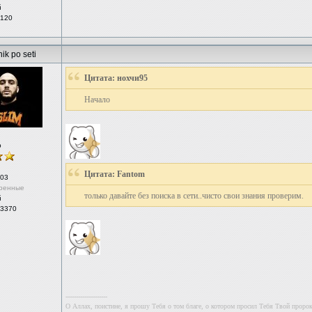
й
 120
ik po seti
Цитата: нохчи95
Начало
р
Цитата: Fantom
03
ренные
только давайте без поиска в сети..чисто свои знания проверим.
й
 3370
--------------------
О Аллах, поистине, я прошу Тебя о том благе, о котором просил Тебя Твой проро