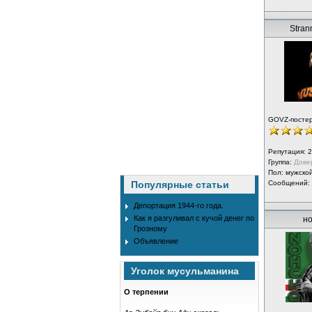
Strann
GOVZ-посте
Репутация:
2
Группа:
Дове
Пол: мужско
Популярные статьи
Сообщений:
Депортация 1944-го года.
Как я разгуливал с кучой денег по
но
Грозному
Объявление
Уголок мусульманина
О терпении