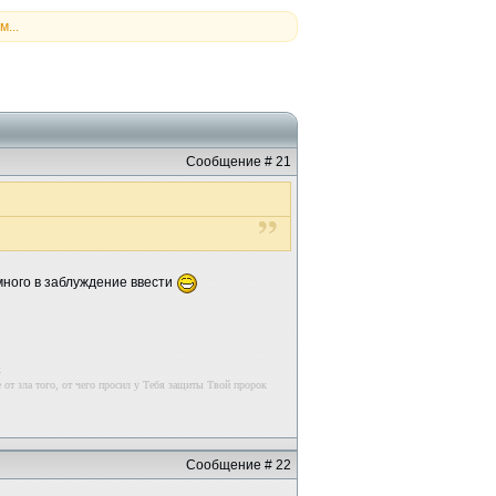
...
Сообщение # 21
емного в заблуждение ввести
к
 от зла того, от чего просил у Тебя защиты Твой пророк
Сообщение # 22