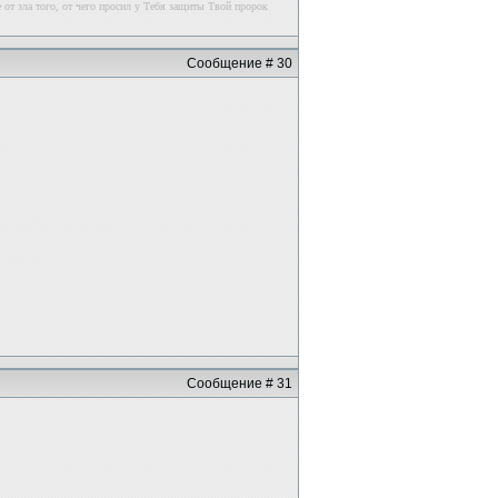
 от зла того, от чего просил у Тебя защиты Твой пророк
Сообщение # 30
Сообщение # 31