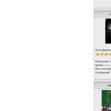
L
Govz-форум
Репутация:
2
Группа:
Дове
Пол: женски
Сообщений:
но