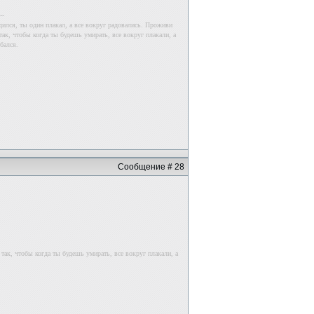
--
дился, ты один плакал, а все вокруг радовались. Проживи
ак, чтобы когда ты будешь умирать, все вокруг плакали, а
бался.
Сообщение # 28
так, чтобы когда ты будешь умирать, все вокруг плакали, а