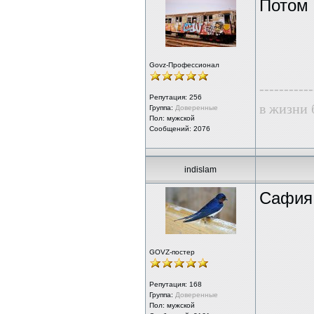
Потом 
Govz-Профессионал
-----------
Репутация:
256
в жизни 
Группа:
Доверенные
Пол: мужской
Сообщений: 2076
indislam
Сафия 
GOVZ-постер
Репутация:
168
Группа:
Доверенные
Пол: мужской