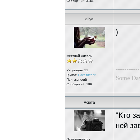
Сообщений: 3161
ellya
)
Местный житель
-----------
Репутация:
21
Группа:
Посетители
Some Day
Пол: женский
Сообщений: 189
Асюта
"Кто з
ней за
Осматривается