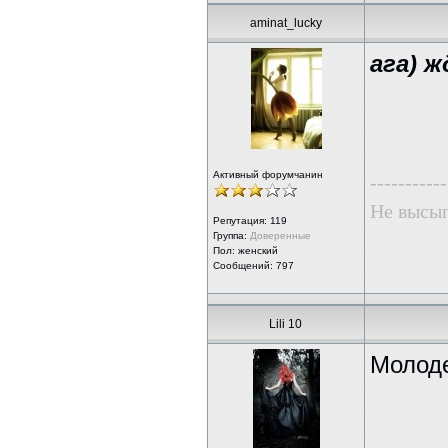
aminat_lucky
ага) ж
Активный форумчанин
-----------
Не высып
Репутация:
119
Группа:
Доверенные
Пол: женский
Сообщений: 797
Lili 10
Молоде