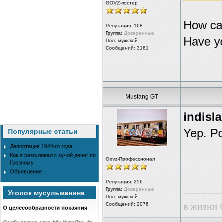
GOVZ-постер
How ca
Репутация:
168
Группа:
Доверенные
Have yo
Пол: мужской
Сообщений: 3161
Mustang GT
indisl
Yep. Po
Популярные статьи
Депортация 1944-го года.
Как я разгуливал с кучой денег по
Govz-Профессионал
Грозному
Объявление
Репутация:
256
Группа:
Доверенные
-----------
Уголок мусульманина
Пол: мужской
в жизни 
Сообщений: 2076
О целесообразности покаяния