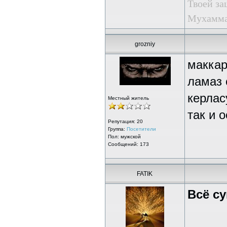
Твоей за
Мухаммад
grozniy
маккар
ламаз 
керлас
Местный житель
так и о
Репутация:
20
Группа:
Посетители
Пол: мужской
Сообщений: 173
FATIK
Всё су