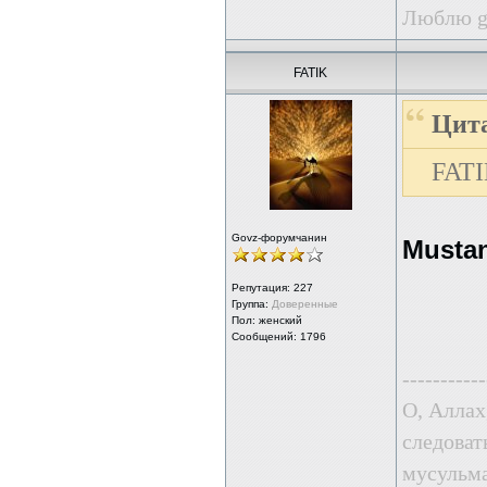
Люблю g
FATIK
Цита
FATI
Govz-форумчанин
Musta
Репутация:
227
Группа:
Доверенные
Пол: женский
Сообщений: 1796
-----------
О, Аллах
следоват
мусульма