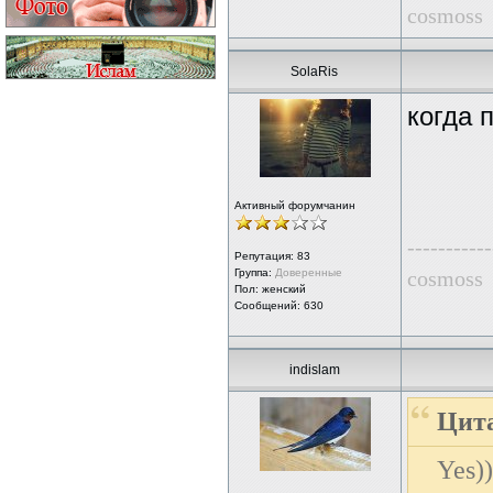
cosmoss
SolaRis
когда 
Активный форумчанин
-----------
Репутация:
83
Группа:
Доверенные
cosmoss
Пол: женский
Сообщений: 630
indislam
Цита
Yes))