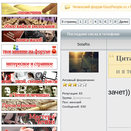
Чеченский форум GovzPeople.ru
»
8 страниц
1
2
3
4
5
6
7
8
Далее
Последняя смска в телефоне
SolaRis
Цита
и я т
Активный форумчанин
зачет))
Репутация:
83
Группа:
Доверенные
Пол: женский
Сообщений: 630
-----------