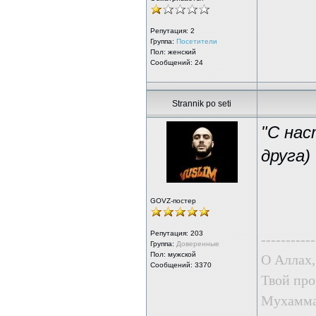
Репутация:
2
Группа:
Посетители
Пол: женский
Сообщений: 24
Strannik po seti
"С на
друга)
GOVZ-постер
Репутация:
203
-----------
Группа:
Доверенные
Пол: мужской
О Аллах,
Сообщений: 3370
Твой про
Мухаммад