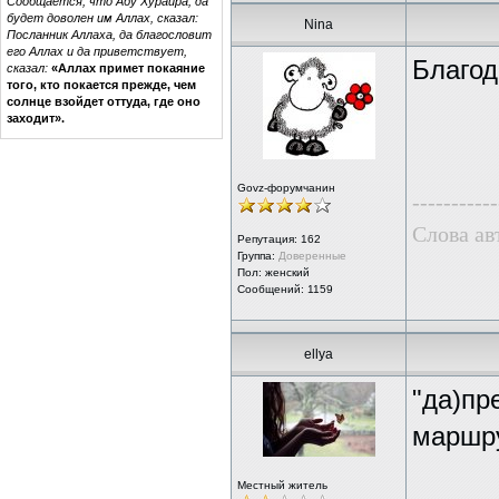
Сообщается, что Абу Хурайра, да
будет доволен им Аллах, сказал:
Nina
Посланник Аллаха, да благословит
его Аллах и да приветствует,
Благод
сказал:
«Аллах примет покаяние
того, кто покается прежде, чем
солнце взойдет оттуда, где оно
заходит».
Govz-форумчанин
-----------
Слова ав
Репутация:
162
Группа:
Доверенные
Пол: женский
Сообщений: 1159
ellya
"да)пр
маршру
Местный житель