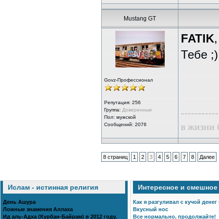
Mustang GT
FATIK
,
Тебе ;)
Govz-Профессионал
Репутация:
256
Группа:
Доверенные
-----------
Пол: мужской
в жизни 
Сообщений: 2076
8 страниц
1
2
3
4
5
6
7
8
Далее
Ислам - истинная религия
Интересное и смешное
День Ашура
Как я разгуливал с кучой денег
Ложные знамения Аллаха
Вкусный нос
Ид аль-Адха (Курбан-Байрам) в 2012 году.
Все нормально, продолжайте!