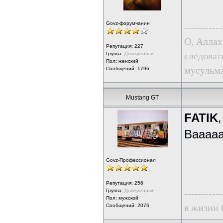
Govz-форумчанин
-----------
О, Аллах
Репутация:
227
следоват
Группа:
Доверенные
Пол: женский
мусульма
Сообщений: 1796
Mustang GT
FATIK
,
Вааааай
Govz-Профессионал
Репутация:
256
Группа:
Доверенные
-----------
Пол: мужской
в жизни 
Сообщений: 2076