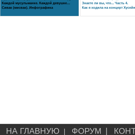
Каждой мусульманке. Каждой девушке…
Знаете ли вы, что... Часть 4.
Сивак (мисвак). Инфографика
Как я ходила на концерт Хусейн
НА ГЛАВНУЮ
ФОРУМ
|
КОН
|