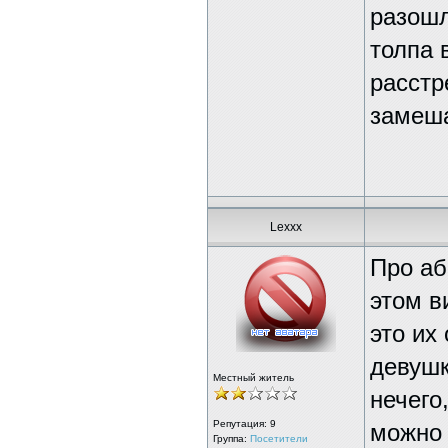
разошл
толпа 
расстр
замеш
Lexxx
Про аб
этом в
это их
девушк
Местный житель
нечего
Репутация:
9
можно 
Группа:
Посетители