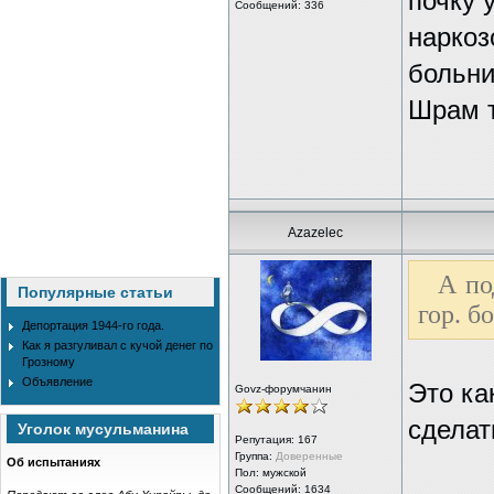
почку 
Сообщений: 336
наркоз
больни
Шрам т
Azazelec
А по
Популярные статьи
гор. б
Депортация 1944-го года.
Как я разгуливал с кучой денег по
Грозному
Объявление
Это ка
Govz-форумчанин
сделать
Уголок мусульманина
Репутация:
167
Группа:
Доверенные
Об испытаниях
Пол: мужской
Сообщений: 1634