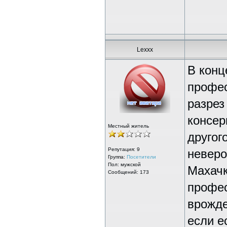
Lexxx
В конц
профес
разрез
консер
Местный житель
другог
Репутация:
9
неверо
Группа:
Посетители
Пол: мужской
Махачк
Сообщений: 173
профес
врожде
если е