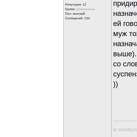
придир
Репутация:
12
Группа:
Доверенные
назнач
Пол: женский
Сообщений: 234
ей гов
муж то
назнач
выше).
со сло
суспен
))
-----------
и неиму