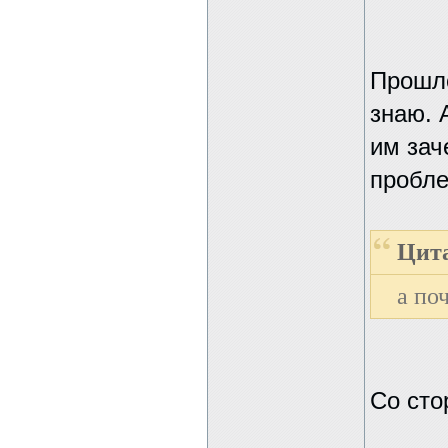
Прошло
знаю. 
им зач
пробле
Цита
а по
Со сто