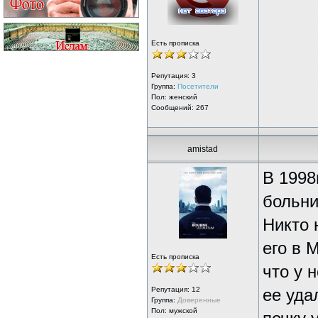
Есть прописка
Репутация:
3
Группа:
Посетители
Пол: женский
Сообщений: 267
amistad
В 1998
больни
Никто 
его в 
Есть прописка
что у 
Репутация:
12
ее уда
Группа:
Доверенные
Пол: мужской