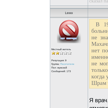
сказал п
Lexxx
В 19
больни
не зн
Махачк
нет по
Местный житель
именн
Репутация:
9
не мо
Группа:
Посетители
Пол: мужской
только
Сообщений: 173
когда 
Шрам т
Я врач,