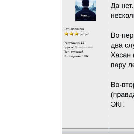
Да нет
нескол
Есть прописка
Во-пер
Репутация:
12
два сл
Группа:
Доверенные
Пол: мужской
Хасан 
Сообщений: 336
пару л
Во-вто
(правд
ЭКГ.