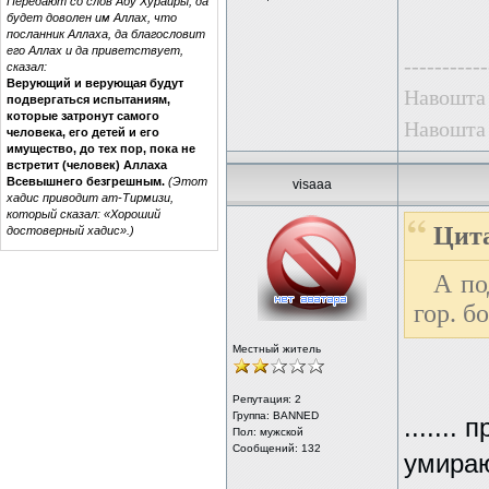
Передают со слов Абу Хурайры, да
будет доволен им Аллах, что
посланник Аллаха, да благословит
его Аллах и да приветствует,
-----------
сказал:
Верующий и верующая будут
Навошта 
подвергаться испытаниям,
которые затронут самого
Навошта 
человека, его детей и его
имущество, до тех пор, пока не
встретит (человек) Аллаха
Всевышнего безгрешным.
(Этот
visaaa
хадис приводит ат-Тирмизи,
который сказал: «Хороший
Цита
достоверный хадис».)
А по
гор. б
Местный житель
Репутация:
2
Группа: BANNED
.......
Пол: мужской
Сообщений: 132
умираю