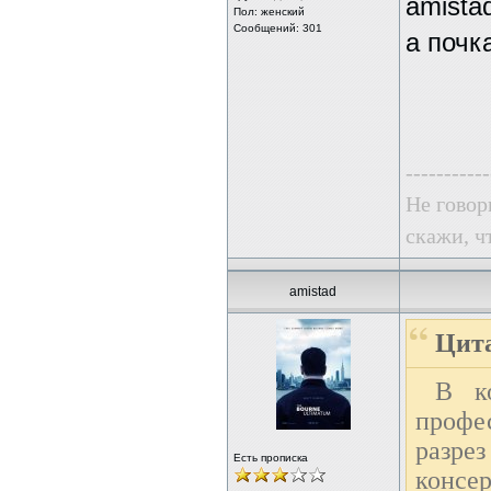
amista
Пол: женский
Сообщений: 301
а почк
-----------
Не говор
скажи, чт
amistad
Цита
В к
профе
разре
Есть прописка
консе