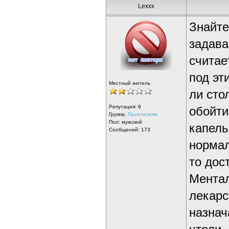
Lexxx
Знайте
задава
считае
под эт
Местный житель
ли сто
Репутация:
9
обойти
Группа:
Посетители
Пол: мужской
капель
Сообщений: 173
нормал
то дос
Ментал
лекарс
назнач