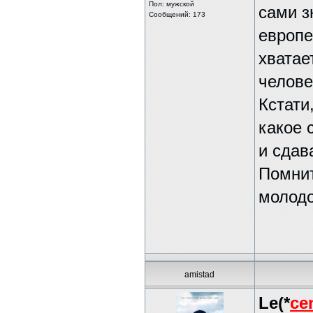
Пол: мужской
сами з
Сообщений: 173
европе
хватае
челове
Кстати
какое 
и сдав
Помнит
молодо
amistad
Le(*
ce