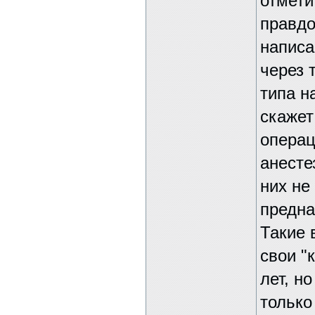
отмети
правдо
написа
через 
типа н
скажет
операц
анесте
них не
предна
Такие 
свои "
лет, н
только