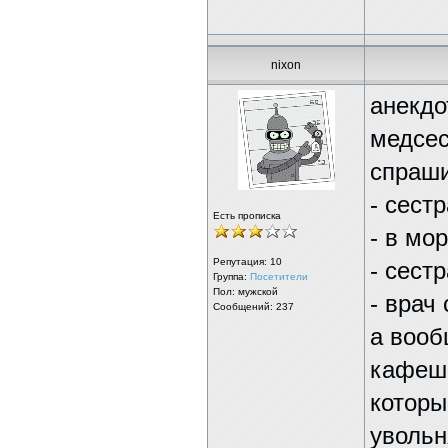
nixon
анекдо
медсес
спраши
- сест
Есть прописка
- в мо
Репутация:
10
- сест
Группа:
Посетители
Пол: мужской
- врач 
Сообщений: 237
а вооб
кафешк
которы
увольн