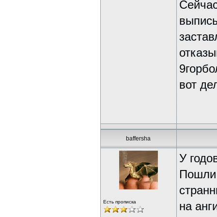
Сейчас
выписы
застав
отказы
9горбо
вот де
baffersha
У годо
Пошли 
странн
Есть прописка
на анг