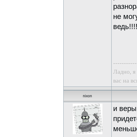
разнор
не мог
ведь!!!!!
-----------
Ладно, я
вас на в
nixon
и веры
придет
меньше