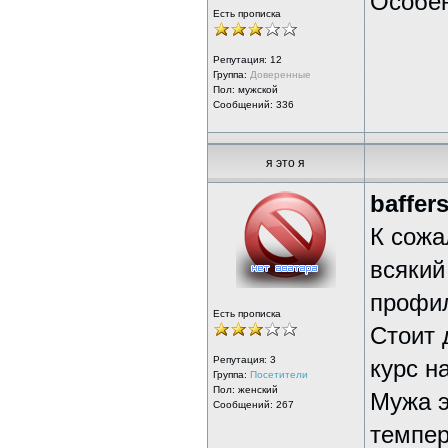
Особен
Есть прописка
Репутация:
12
Группа:
Доверенные
Пол: мужской
Сообщений: 336
я это я
baffer
К сожа
всякий
профил
Есть прописка
Стоит 
Репутация:
3
курс н
Группа:
Посетители
Пол: женский
Мужа э
Сообщений: 267
темпер