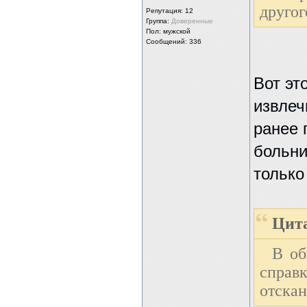
другог
Репутация:
12
Группа:
Доверенные
Пол: мужской
Сообщений: 336
Вот эт
извлеч
ранее 
больни
только
Цита
В об
справ
отскан