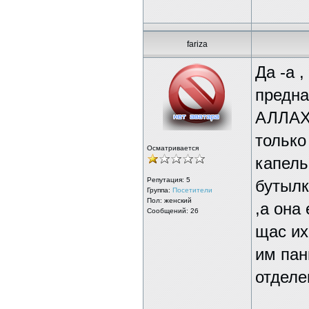
fariza
Да -а 
предна
АЛЛАХУ
только
Осматривается
капель
Репутация:
5
бутылк
Группа:
Посетители
Пол: женский
,а она
Сообщений: 26
щас их
им пан
отделе