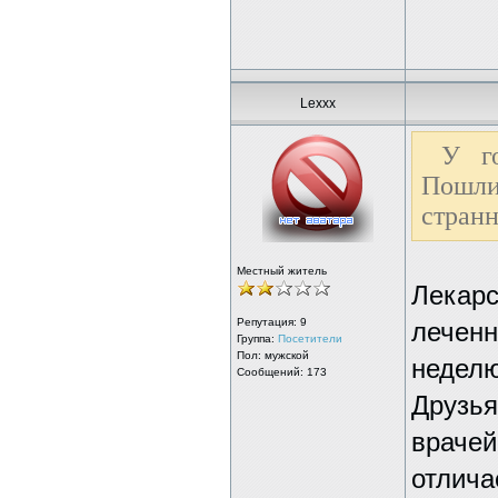
Lexxx
У го
Пошли
стран
Местный житель
Лекарс
Репутация:
9
леченн
Группа:
Посетители
Пол: мужской
неделю
Сообщений: 173
Друзья
врачей
отлича