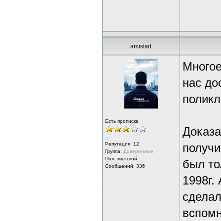
amistad
Многое
нас до
поликл
Есть прописка
Доказа
Репутация:
12
получи
Группа:
Доверенные
Пол: мужской
был то
Сообщений: 336
1998г.
сделал
вспомн