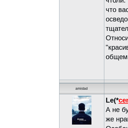
чтоли.
что ва
осведо
тщател
Относи
"краси
общем 
amistad
Le(*
ce
А не б
же нра