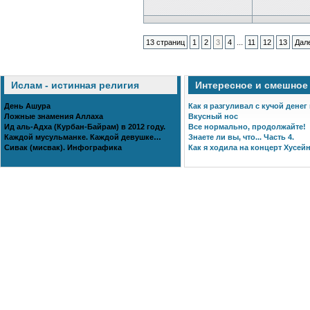
...
13 страниц
1
2
3
4
11
12
13
Дал
Ислам - истинная религия
Интересное и смешное
День Ашура
Как я разгуливал с кучой денег
Ложные знамения Аллаха
Вкусный нос
Ид аль-Адха (Курбан-Байрам) в 2012 году.
Все нормально, продолжайте!
Каждой мусульманке. Каждой девушке…
Знаете ли вы, что... Часть 4.
Сивак (мисвак). Инфографика
Как я ходила на концерт Хусейн