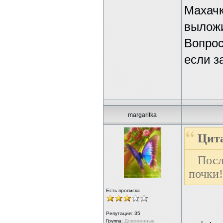
Махачк
выложи
Вопрос
если з
margaritka
Цита
Посл
почки!
Есть прописка
Репутация:
35
Группа:
Доверенные