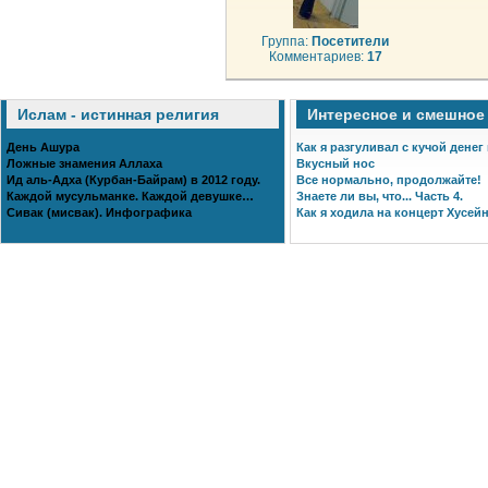
Группа:
Посетители
Комментариев:
17
Ислам - истинная религия
Интересное и смешное
День Ашура
Как я разгуливал с кучой денег
Ложные знамения Аллаха
Вкусный нос
Ид аль-Адха (Курбан-Байрам) в 2012 году.
Все нормально, продолжайте!
Каждой мусульманке. Каждой девушке…
Знаете ли вы, что... Часть 4.
Сивак (мисвак). Инфографика
Как я ходила на концерт Хусейн