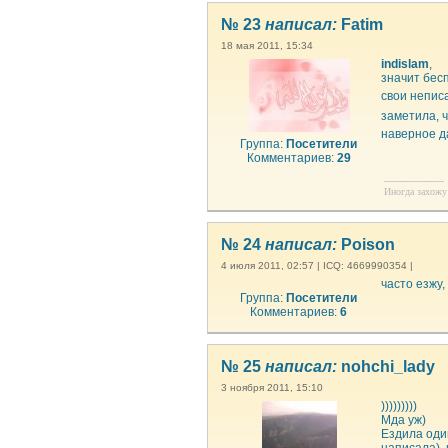
№ 23
написал:
Fatim
18 мая 2011, 15:34
indislam
,
значит бесп
свои непис
заметила, ч
наверное д
Группа:
Посетители
Комментариев:
29
--------------------
Иногда захожу 
№ 24
написал:
Poison
4 июля 2011, 02:57 | ICQ: 4669990354 |
часто езжу
Группа:
Посетители
Комментариев:
6
№ 25
написал:
nohchi_lady
3 ноября 2011, 15:10
)))))))))
Мда уж)
Ездила оди