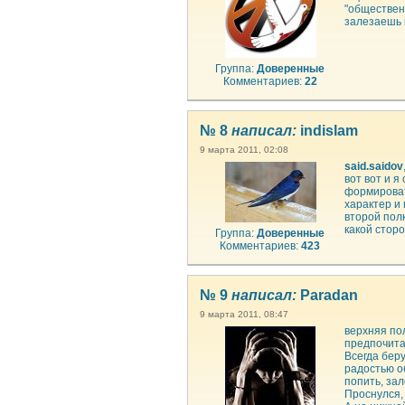
"общественн
залезаешь 
Группа:
Доверенные
Комментариев:
22
№ 8
написал:
indislam
9 марта 2011, 02:08
said.saidov
вот вот и я
формироват
характер и 
второй полк
какой стор
Группа:
Доверенные
Комментариев:
423
№ 9
написал:
Paradan
9 марта 2011, 08:47
верхняя по
предпочита
Всегда беру
радостью об
попить, зал
Проснулся,