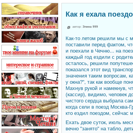
Как я ехала поезд
автор:
Элина 999
Как-то летом решили мы с м
поставили перед фактом, чт
и поехали в Чечню... на поез
каждый год ездили с родите
осталось, решили попутешес
показался этот вид транспор
значения таким вопросам, ка
у окна?", так как вообще пон
Махнув рукой и намекнув, чт
(кассир), видимо, человек д
чистого сердца выбрала сам
когда сели в поезд Москва-Г
кто ездил поездом, сейчас 
Ехать двое суток, июль мес
вечно "занято" на табло, де