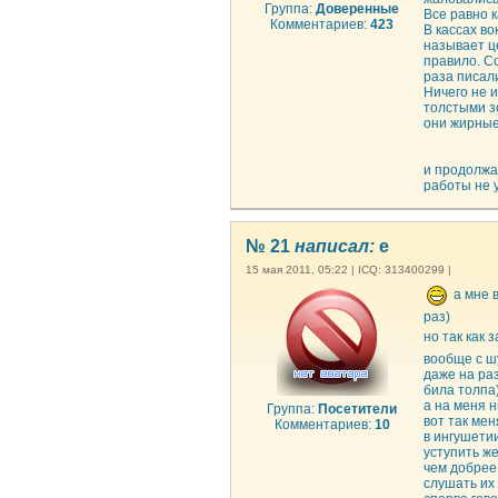
Группа:
Доверенные
Все равно к
Комментариев:
423
В кассах во
называет ц
правило. С
раза писал
Ничего не 
толстыми з
они жирные
и продолжа
работы не 
№ 21
написал:
e
15 мая 2011, 05:22 | ICQ: 313400299 |
а мне в
раз)
но так как
вообще с ш
даже на раз
била толпа)
а на меня н
Группа:
Посетители
вот так ме
Комментариев:
10
в ингушетии
уступить ж
чем добрее
слушать их 