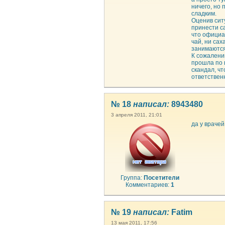
ничего, но 
сладким.
Оценив сит
принести са
что официан
чай, ни са
занимаются
К сожалению
прошла по 
скандал, чт
ответственн
№ 18
написал:
8943480
3 апреля 2011, 21:01
да у враче
Группа:
Посетители
Комментариев:
1
№ 19
написал:
Fatim
13 мая 2011, 17:56