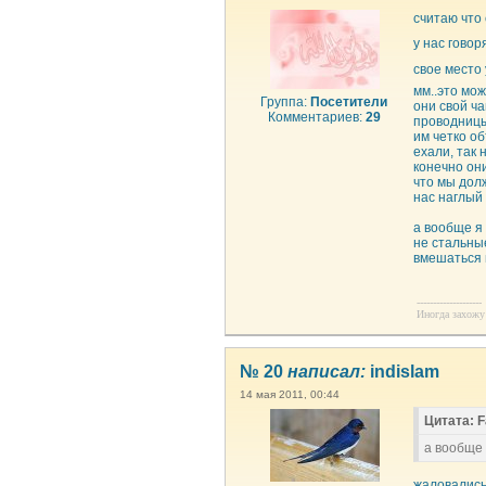
считаю что
у нас говор
свое место
мм..это мо
Группа:
Посетители
они свой ча
Комментариев:
29
проводницы,
им четко об
ехали, так 
конечно он
что мы долж
нас наглый
а вообще я
не стальные
вмешаться н
--------------------
Иногда захожу 
№ 20
написал:
indislam
14 мая 2011, 00:44
Цитата: F
а вообще 
жаловались 