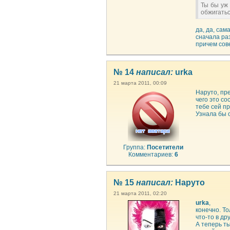
Ты бы уж 
обжигатьс
да, да, сам
сначала ра
причем сов
№ 14
написал:
urka
21 марта 2011, 00:09
Наруто, пр
чего это со
тебе сей пр
Узнала бы о
Группа:
Посетители
Комментариев:
6
№ 15
написал:
Наруто
21 марта 2011, 02:20
urka
,
конечно. То
что-то в др
А теперь т