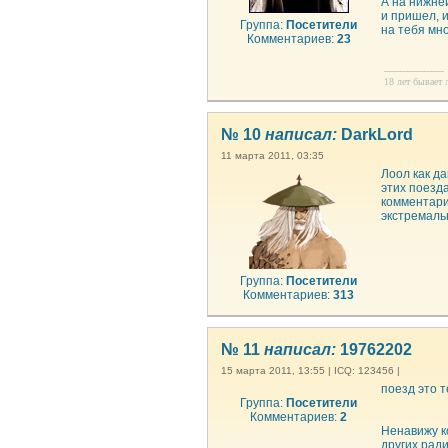
А на нижне
и пришел, и
Группа:
Посетители
на тебя мно
Комментариев:
23
--------------------
18 лет бывает л
№ 10
написал:
DarkLord
11 марта 2011, 03:35
Лоол как да
этих поезда
комментарие
экстремаль
Группа:
Посетители
Комментариев:
313
№ 11
написал:
19762202
15 марта 2011, 13:55 | ICQ: 123456 |
поезд это т
Группа:
Посетители
Комментариев:
2
Ненавижу к
других рад