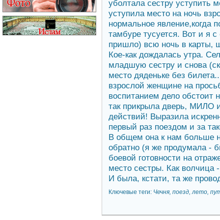
уболтала сестру уступить м
уступила место на ночь взр
нормальное явление,когда п
тамбуре тусуется. Вот и я с
пришло) всю ночь в карты, щ
Кое-как дождалась утра. Се
младшую сестру и снова (ск
место дяденьке без билета..
взрослой женщине на просьбу
воспитанием дело обстоит н
так прикрыла дверь, МИЛО
действий! Выразила искренн
первый раз поездом и за 
В общем она к нам больше н
обратно (я же продумала -
боевой готовности на отраж
место сестры. Как волчица -
И была, кстати, та же прово
Ключевые теги:
Чечня, поезд, лето, пу