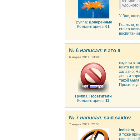
ко мне в
удобного 
У Вас, наве
Группа:
Доверенные
Реально, м
Комментариев:
61
кто-то нев
воспитании.
№ 6
написал:
я это я
6 марта 2011, 13:04
ездили в пи
никто не ви
халатно. На
деньги зара
такой была.
Просили уст
Группа:
Посетители
Комментариев:
11
№ 7
написал:
said.saidov
7 марта 2011, 22:54
indislam
,
я тоже при
еще из сооб