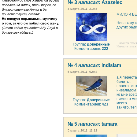
Передают со слов Умара, да будет
№ 3
написал:
Azazelec
доволен им Аллах, что Пророк, да
4 марта 2011, 21:45
благословит его Аллах и да
приветствует, сказал:
МИЛО И ВЕЖ
Не следует спрашивать мужчину
Ненавижу к
о том, за что он побил свою жену.
других рад
(Этот хадис приводят Абу Дауд и
другие мухаддисы.)
--------------------
Навошта гэтыя 
Группа:
Доверенные
Навошта гэтыя 
Комментариев:
222
№ 4
написал:
indislam
5 марта 2011, 02:48
а я перест
билеты.
просто в эт
инвалидом 
ко мне всег
нижнего ме
Группа:
Доверенные
место.
Комментариев:
423
Так что, те
№ 5
написал:
tamara
5 марта 2011, 11:12