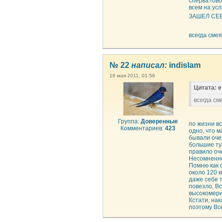
сперва гово
всем на у
ЗАШЕЛ СЕБ
всегда смея
№ 22
написал:
indislam
16 мая 2011, 01:58
Цитата: e
всегда см
Группа:
Доверенные
по жизни в
Комментариев:
423
одно, что 
бывали оче
большие ту
правило оч
Несомненно
Помню как о
около 120 к
даже себе т
повезло, Вс
высокомери
Кстати, на
поэтому Все