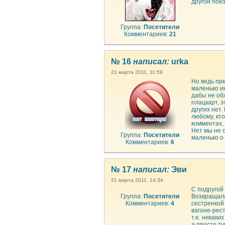
другой пое
Группа:
Посетители
Комментариев:
21
№ 16
написал:
urka
21 марта 2011, 11:59
Но ведь пр
маленько и
дабы не обж
плацкарт, э
других нет.
любому, кт
комментах,
Нет мы не 
Группа:
Посетители
маленько о 
Комментариев:
6
№ 17
написал:
Эви
21 марта 2011, 14:34
С подругой 
Группа:
Посетители
Возвращала
Комментариев:
4
сестренкой.
вагоне-рес
т.е. никаки
а просто ту