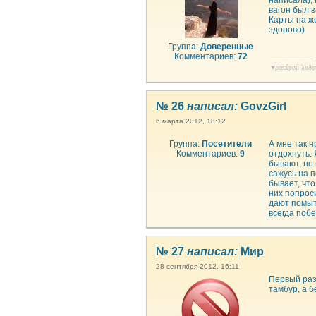
написала), 
вагон был з
Карты на же
здорово)
Группа:
Доверенные
Комментариев:
72
--------------------
♥ραsќрσú λαðσ
№ 26
написал:
GovzGirl
6 марта 2012, 18:12
Группа:
Посетители
А мне так н
Комментариев:
9
отдохнуть. 
бывают, но
сажусь на п
бывает, чт
них попроси
дают помыт
всегда побе
№ 27
написал:
Мир
28 сентября 2012, 16:11
Первый раз 
тамбур, а б