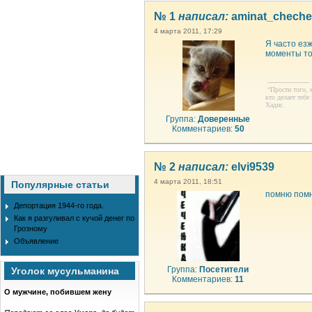
№ 1
написал:
aminat_chech
4 марта 2011, 17:29
Я часто ез
моменты то
--------------------
“Прости того, к
кто делает тебе
Хадис.
Группа:
Доверенные
Комментариев:
50
№ 2
написал:
elvi9539
4 марта 2011, 18:51
Популярные статьи
помню помню
Депортация 1944-го года.
Как я разгуливал с кучой денег по
Грозному
Объявление
Группа:
Посетители
Уголок мусульманина
Комментариев:
11
О мужчине, побившем жену